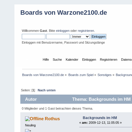
Boards von Warzone2100.de
Willkommen
Gast
. Bitte
einloggen
oder
registrieren
.
Einloggen mit Benutzername, Passwort und Sitzungslänge
Übersicht
Hilfe
Suche
Kalender
Einloggen
Registrieren
Datens
Boards von Warzone2100.de
»
Boards zum Spiel
»
Sonstiges
»
Backgroun
Seiten: [
1
]
Nach unten
Autor
Thema: Backgrounds im HM 
0 Mitglieder und 1 Gast betrachten dieses Thema.
Backgrounds im HM
Rothus
«
am:
2009-12-13, 11:05:05 »
Neuling