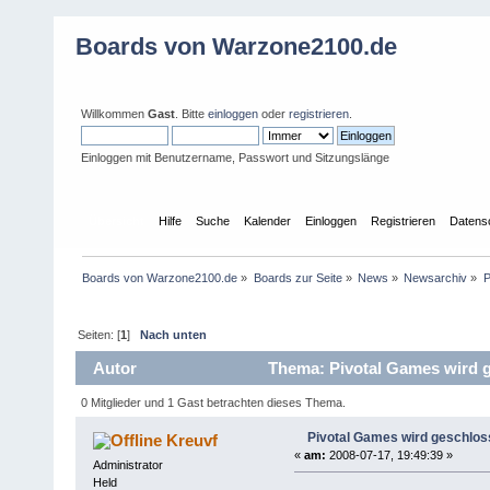
Boards von Warzone2100.de
Willkommen
Gast
. Bitte
einloggen
oder
registrieren
.
Einloggen mit Benutzername, Passwort und Sitzungslänge
Übersicht
Hilfe
Suche
Kalender
Einloggen
Registrieren
Datens
Boards von Warzone2100.de
»
Boards zur Seite
»
News
»
Newsarchiv
»
P
Seiten: [
1
]
Nach unten
Autor
Thema: Pivotal Games wird g
0 Mitglieder und 1 Gast betrachten dieses Thema.
Pivotal Games wird geschlo
Kreuvf
«
am:
2008-07-17, 19:49:39 »
Administrator
Held