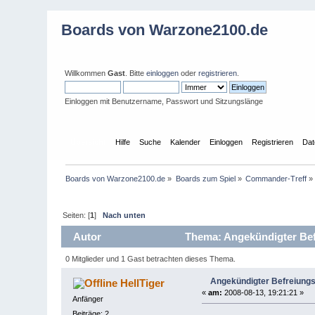
Boards von Warzone2100.de
Willkommen
Gast
. Bitte
einloggen
oder
registrieren
.
Einloggen mit Benutzername, Passwort und Sitzungslänge
Übersicht
Hilfe
Suche
Kalender
Einloggen
Registrieren
Dat
Boards von Warzone2100.de
»
Boards zum Spiel
»
Commander-Treff
»
Seiten: [
1
]
Nach unten
Autor
Thema: Angekündigter Befr
0 Mitglieder und 1 Gast betrachten dieses Thema.
Angekündigter Befreiungs
HellTiger
«
am:
2008-08-13, 19:21:21 »
Anfänger
Beiträge: 2