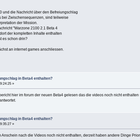
0 und die Nachricht über den Befreiungschlag
os bei Zwischensequenzen, sind teilweise
erpretation der Mission.
Nachricht "Warzone 2100 2.1 Beta 4
b dort der kompletten Inhalte enthalten
t es schon drin?
chst an internet games anschliessen.
ungschlag in Beta4 enthalten?
9:24:25 »
ericht hier im forum der neuen Beta4 gelesen das die videos noch nicht enthalten 
antwortet.
ungschlag in Beta4 enthalten?
9:35:27 »
em Anschein nach die Videos noch nicht enthalten, derzeit haben andere Dinge Priori