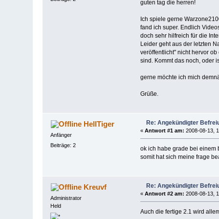
guten tag die herren!
Ich spiele gerne Warzone210
fand ich super. Endlich Vide
doch sehr hilfreich für die Int
Leider geht aus der letzten 
veröffentlicht" nicht hervor o
sind. Kommt das noch, oder is
gerne möchte ich mich demnä
Grüße.
Re: Angekündigter Befrei
HellTiger
«
Antwort #1 am:
2008-08-13, 1
Anfänger
Beiträge: 2
ok ich habe grade bei einem b
somit hat sich meine frage be
Re: Angekündigter Befrei
Kreuvf
«
Antwort #2 am:
2008-08-13, 1
Administrator
Held
Auch die fertige 2.1 wird all