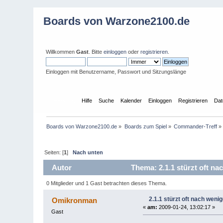
Boards von Warzone2100.de
Willkommen
Gast
. Bitte
einloggen
oder
registrieren
.
Einloggen mit Benutzername, Passwort und Sitzungslänge
Übersicht
Hilfe
Suche
Kalender
Einloggen
Registrieren
Dat
Boards von Warzone2100.de
»
Boards zum Spiel
»
Commander-Treff
»
Seiten: [
1
]
Nach unten
Autor
Thema: 2.1.1 stürzt oft n
0 Mitglieder und 1 Gast betrachten dieses Thema.
2.1.1 stürzt oft nach weni
Omikronman
«
am:
2009-01-24, 13:02:17 »
Gast