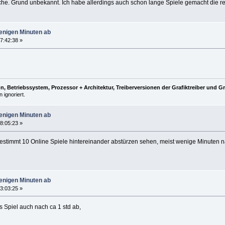
che. Grund unbekannt. Ich habe allerdings auch schon lange Spiele gemacht die r
wenigen Minuten ab
7:42:38 »
, Betriebssystem, Prozessor + Architektur, Treiberversionen der Grafiktreiber und G
 ignoriert.
wenigen Minuten ab
8:05:23 »
 bestimmt 10 Online Spiele hintereinander abstürzen sehen, meist wenige Minuten n
wenigen Minuten ab
3:03:25 »
s Spiel auch nach ca 1 std ab,