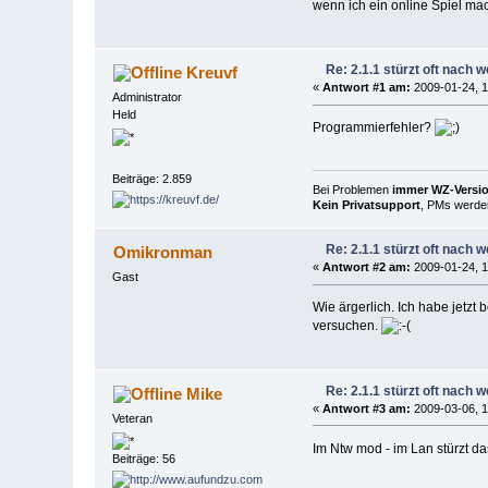
wenn ich ein online Spiel ma
Re: 2.1.1 stürzt oft nach 
Kreuvf
«
Antwort #1 am:
2009-01-24, 1
Administrator
Held
Programmierfehler?
Beiträge: 2.859
Bei Problemen
immer WZ-Version
Kein Privatsupport
, PMs werden
Re: 2.1.1 stürzt oft nach 
Omikronman
«
Antwort #2 am:
2009-01-24, 1
Gast
Wie ärgerlich. Ich habe jetzt
versuchen.
Re: 2.1.1 stürzt oft nach 
Mike
«
Antwort #3 am:
2009-03-06, 1
Veteran
Im Ntw mod - im Lan stürzt da
Beiträge: 56