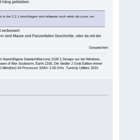
d häng geblieben.
n der 2.2.1 einschlagen sind teilweise noch wirrer als zuvor, vor
 verbessert.
 sind Maure und Panzerfallen Geschichte, oder da mit der
Gespeichert
dein Name\Eigene Dateien\Warzone 2100 2.3\maps nur bei Windows.
wn of War Soulstorm, Earth 2160, Die Siedler 2 Gold Edition immer
thol(tm) 64 Processor 3200+ 2.00 GHz .TuneUp Utilities 2010