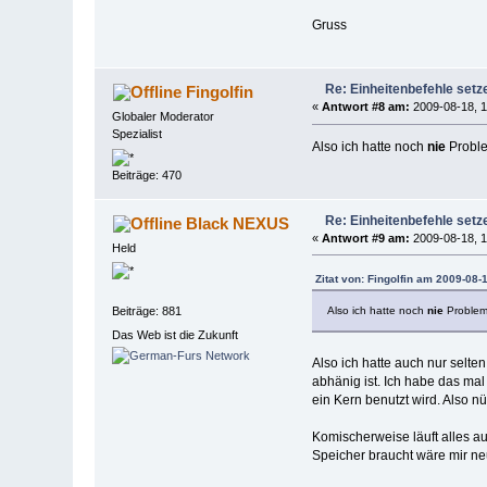
Gruss
Re: Einheitenbefehle set
Fingolfin
«
Antwort #8 am:
2009-08-18, 1
Globaler Moderator
Spezialist
Also ich hatte noch
nie
Proble
Beiträge: 470
Re: Einheitenbefehle set
Black NEXUS
«
Antwort #9 am:
2009-08-18, 1
Held
Zitat von: Fingolfin am 2009-08-
Also ich hatte noch
nie
Probleme
Beiträge: 881
Das Web ist die Zukunft
Also ich hatte auch nur selt
abhänig ist. Ich habe das mal
ein Kern benutzt wird. Also nü
Komischerweise läuft alles a
Speicher braucht wäre mir ne