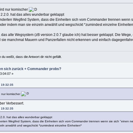
wird nur komischer
 2.2.0. hat das alles wunderbar geklappt
eränderten Wegfind System, dass die Einheiten sich vom Commander trennen wenn s
der indem man sie einzeln anwählt und wegschickt *zumindest einzelne Einheite
das alte Wegsystem (zB version 2.0.7 glaube ich) hat besser geklappt. Die Wege, d
weil sie manchmal Mauern und Panzerfallen nicht erkennen und einfach dagegenfah
u weißt, dass die Antwort dir nicht gefällt.
zen sich zurück + Commander probs?
3:04:07 »
 19:32:35
rd nur komischer
ber Verbessert.
 19:32:35
.2.0. hat das alles wunderbar geklappt
änderten Wegfind System, dass die Einheiten sich vom Commander trennen wenn sie sich "einen n
ln anwählt und wegschickt *zumindest einzelne Einheiten*