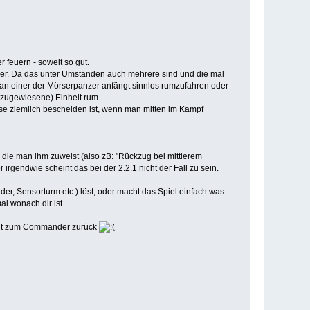
feuern - soweit so gut.
zer. Da das unter Umständen auch mehrere sind und die mal
d an einer der Mörserpanzer anfängt sinnlos rumzufahren oder
t-zugewiesene) Einheit rum.
se ziemlich bescheiden ist, wenn man mitten im Kampf
die man ihm zuweist (also zB: "Rückzug bei mittlerem
er irgendwie scheint das bei der 2.2.1 nicht der Fall zu sein.
er, Sensorturm etc.) löst, oder macht das Spiel einfach was
al wonach dir ist.
icht zum Commander zurück