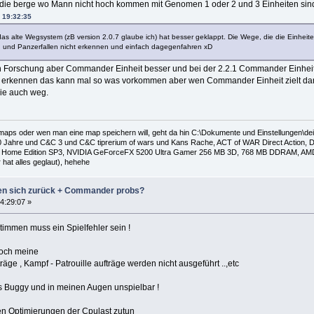
e die berge wo Mann nicht hoch kommen mit Genomen 1 oder 2 und 3 Einheiten sin
 19:32:35
s alte Wegsystem (zB version 2.0.7 glaube ich) hat besser geklappt. Die Wege, die die Einheiten i
n und Panzerfallen nicht erkennen und einfach dagegenfahren xD
ten Forschung aber Commander Einheit besser und bei der 2.2.1 Commander Einheit
t erkennen das kann mal so was vorkommen aber wen Commander Einheit zielt dann
die auch weg.
 maps oder wen man eine map speichern will, geht da hin C:\Dokumente und Einstellungen\
 Jahre und C&C 3 und C&C tiprerium of wars und Kans Rache, ACT of WAR Direct Action, Da
Home Edition SP3, NVIDIA GeForceFX 5200 Ultra Gamer 256 MB 3D, 768 MB DDRAM, AMD Al
hat alles geglaut), hehehe
zen sich zurück + Commander probs?
4:29:07 »
timmen muss ein Spielfehler sein !
och meine
ge , Kampf - Patrouille aufträge werden nicht ausgeführt ..,etc
was Buggy und in meinen Augen unspielbar !
en Optimierungen der Cpulast zutun