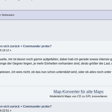
r Verbessert.
zen sich zurück + Commander probs?
5:19:12 »
tuelle, mir ist davon noch garnix aufgefallen, dabei hab ich gerade sowas intensiv g
enge der Gegner liegen, je mehr Einheiten vorhanden sind, desto größer die Last, 
esen, ich weis nicht, ob das nun schon unterstützt wird, oder ob alles noch unter
Map-Konverter für alte Maps
Kinderleicht Maps von CD zu GPL konvertieren
zen sich zurück + Commander probs?
6:22:51 »