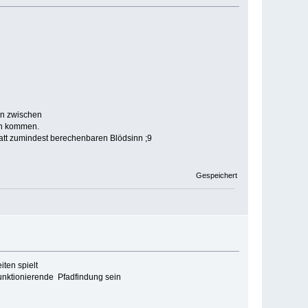
ten zwischen
en kommen.
tatt zumindest berechenbaren Blödsinn ;9
Gespeichert
ten spielt
funktionierende Pfadfindung sein