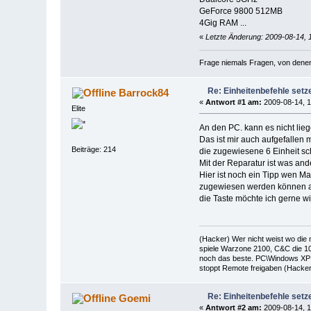
GeForce 9800 512MB
4Gig RAM ...
«
Letzte Änderung: 2009-08-14, 
Frage niemals Fragen, von denen d
Re: Einheitenbefehle set
Barrock84
«
Antwort #1 am:
2009-08-14, 1
Elite
An den PC. kann es nicht lieg
Das ist mir auch aufgefallen
Beiträge: 214
die zugewiesene 6 Einheit sch
Mit der Reparatur ist was an
Hier ist noch ein Tipp wen M
zugewiesen werden können ab
die Taste möchte ich gerne 
(Hacker) Wer nicht weist wo die
spiele Warzone 2100, C&C die 10
noch das beste. PC\Windows XP 
stoppt Remote freigaben (Hacker 
Re: Einheitenbefehle set
Goemi
«
Antwort #2 am:
2009-08-14, 1