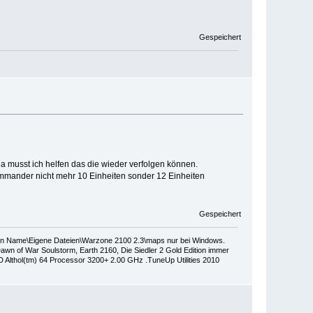
Gespeichert
a musst ich helfen das die wieder verfolgen können.
mmander nicht mehr 10 Einheiten sonder 12 Einheiten
Gespeichert
dein Name\Eigene Dateien\Warzone 2100 2.3\maps nur bei Windows.
wn of War Soulstorm, Earth 2160, Die Siedler 2 Gold Edition immer
thol(tm) 64 Processor 3200+ 2.00 GHz .TuneUp Utilities 2010