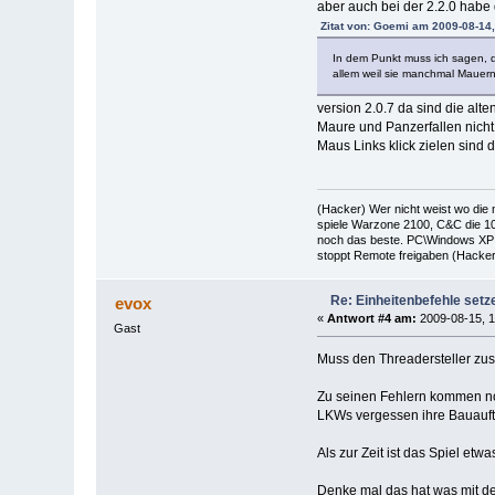
aber auch bei der 2.2.0 hab
Zitat von: Goemi am 2009-08-14,
In dem Punkt muss ich sagen, da
allem weil sie manchmal Mauer
version 2.0.7 da sind die al
Maure und Panzerfallen nich
Maus Links klick zielen sind 
(Hacker) Wer nicht weist wo die
spiele Warzone 2100, C&C die 10
noch das beste. PC\Windows XP 
stoppt Remote freigaben (Hacker 
Re: Einheitenbefehle set
evox
«
Antwort #4 am:
2009-08-15, 1
Gast
Muss den Threadersteller zus
Zu seinen Fehlern kommen n
LKWs vergessen ihre Bauaufträ
Als zur Zeit ist das Spiel et
Denke mal das hat was mit d