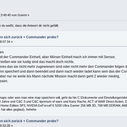
13:49:40 von Goemi
»
u weißt, dass die Antwort dir nicht gefällt.
zen sich zurück + Commander probs?
8:07:34 »
en.
 mit der Commander Einheit, aber Mörser Einheit mach ich immer mit Sensor,
ießen wie sie lustig sind das macht doch nichts.
deres das sie nicht mehr zugewiesen sind oder nicht mehr den Commander folgen d
ann speichert und dann beendet und dann nach wieder ladet kann sein das der Co
er nur ne weile bis Mann nächste Mission macht dann geht 2 wieder niedrig,
wissen.
 maps oder wen man eine map speichern will, geht da hin C:\Dokumente und Einstellungen\
 Jahre und C&C 3 und C&C tiprerium of wars und Kans Rache, ACT of WAR Direct Action, Da
Home Edition SP3, NVIDIA GeForceFX 5200 Ultra Gamer 256 MB 3D, 768 MB DDRAM, AMD Al
hat alles geglaut), hehehe
zen sich zurück + Commander probs?
9:32:35 »