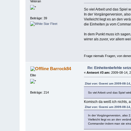
Veteran
So viel Arbeit und das Spiel 
In der Vorgängerversion, also
Beiträge: 39
Vielleicht liegt es an den v
die Einheiten ja vom Comman
In dem Punkt muss ich sagen, 
wirrer als zuvor, vor allem 
Frage niemals Fragen, von denen d
Re: Einheitenbefehle set
Barrock84
«
Antwort #3 am:
2009-08-14, 2
Elite
Zitat von: Goemi am 2009-08-14,
Beiträge: 214
So viel Arbeit und das Spiel wi
Komisch da weiß ich nichts, a
Zitat von: Goemi am 2009-08-14,
In der Vorgängerversion, also 2
Vielleicht liegt es an den ver
Commander indem man sie einze