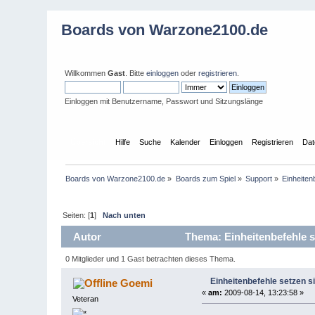
Boards von Warzone2100.de
Willkommen
Gast
. Bitte
einloggen
oder
registrieren
.
Einloggen mit Benutzername, Passwort und Sitzungslänge
Übersicht
Hilfe
Suche
Kalender
Einloggen
Registrieren
Dat
Boards von Warzone2100.de
»
Boards zum Spiel
»
Support
»
Einheite
Seiten: [
1
]
Nach unten
Autor
Thema: Einheitenbefehle 
0 Mitglieder und 1 Gast betrachten dieses Thema.
Einheitenbefehle setzen 
Goemi
«
am:
2009-08-14, 13:23:58 »
Veteran