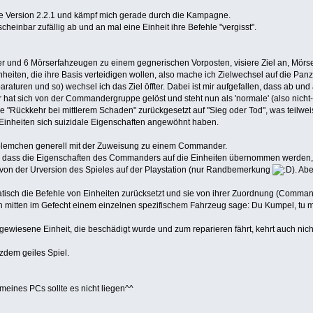
ne Version 2.2.1 und kämpf mich gerade durch die Kampagne.
scheinbar zufällig ab und an mal eine Einheit ihre Befehle "vergisst".
und 6 Mörserfahzeugen zu einem gegnerischen Vorposten, visiere Ziel an, Mörser 
iten, die ihre Basis verteidigen wollen, also mache ich Zielwechsel auf die Pan
turen und so) wechsel ich das Ziel öffter. Dabei ist mir aufgefallen, dass ab un
r hat sich von der Commandergruppe gelöst und steht nun als 'normale' (also nich
"Rückkehr bei mittlerem Schaden" zurückgesetzt auf "Sieg oder Tod", was teilwei
e Einheiten sich suizidale Eigenschaften angewöhnt haben.
blemchen generell mit der Zuweisung zu einem Commander.
ben, dass die Eigenschaften des Commanders auf die Einheiten übernommen werden, 
von der Urversion des Spieles auf der Playstation (nur Randbemerkung
). Ab
atisch die Befehle von Einheiten zurücksetzt und sie von ihrer Zuordnung (Command
s ich mitten im Gefecht einem einzelnen spezifischem Fahrzeug sage: Du Kumpel, tu m
wiesene Einheit, die beschädigt wurde und zum reparieren fährt, kehrt auch n
tzdem geiles Spiel.
meines PCs sollte es nicht liegen^^