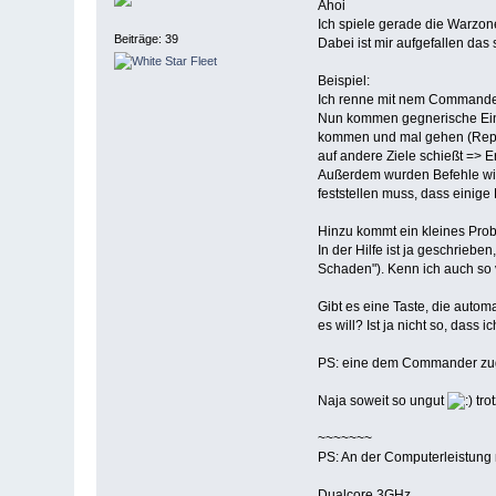
Ahoi
Ich spiele gerade die Warzo
Beiträge: 39
Dabei ist mir aufgefallen das 
Beispiel:
Ich renne mit nem Commander 
Nun kommen gegnerische Einhe
kommen und mal gehen (Repara
auf andere Ziele schießt => E
Außerdem wurden Befehle wie 
feststellen muss, dass einig
Hinzu kommt ein kleines Pro
In der Hilfe ist ja geschrie
Schaden"). Kenn ich auch so 
Gibt es eine Taste, die autom
es will? Ist ja nicht so, das
PS: eine dem Commander zuge
Naja soweit so ungut
tro
~~~~~~~
PS: An der Computerleistung 
Dualcore 3GHz