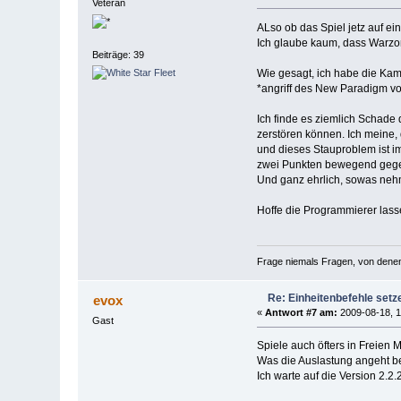
Veteran
ALso ob das Spiel jetz auf ei
Ich glaube kaum, dass Warzo
Beiträge: 39
Wie gesagt, ich habe die Kam
*angriff des New Paradigm v
Ich finde es ziemlich Schade 
zerstören können. Ich meine, 
und dieses Stauproblem ist im
zwei Punkten bewegend gegens
Und ganz ehrlich, sowas nehm
Hoffe die Programmierer lasse
Frage niemals Fragen, von denen d
Re: Einheitenbefehle set
evox
«
Antwort #7 am:
2009-08-18, 1
Gast
Spiele auch öfters in Freien
Was die Auslastung angeht be
Ich warte auf die Version 2.2.2