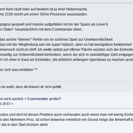
nem Kern läuft oder auf beidem ist ja eher Nebensache.
ne 2100 reicht um einen 3GHz Prozessor auszulasten.
pagne gespielt und massiv aufgefallen ist mir der Spass ab Level 6
on Osten* hauptsächlich mit dem Commander eben.
das solche "kleinen" Fehler ein so schönes Spiel zur Unerkenntlichkeit
das mit der Wegfindung war nie super hübsch, aber es hat wenigstens funktioniert
mernoch nicht im Griff. Ich wette selbst auf offener Fläche würden sich die Einhei
eitig zur Unkenntlichkeit behindern, wenn sie sich in zweistelliger Zahl entgeg
' ich eher in Kauf als Einheiten, die plötzlich anfangen irgendwas zu machen ans
n sich was einfallen ^^
u weißt, dass die Antwort dir nicht gefällt.
zen sich zurück + Commander probs?
1:16:57 »
 Modus und dort ist dieses Problem auch vorhanden auch wenn man mit wenig Einhei
i den Mehrkern Proz. ist schon teilweise erheblich ein Grund möge die fehlerhaft 
 die in den Start löchern steht