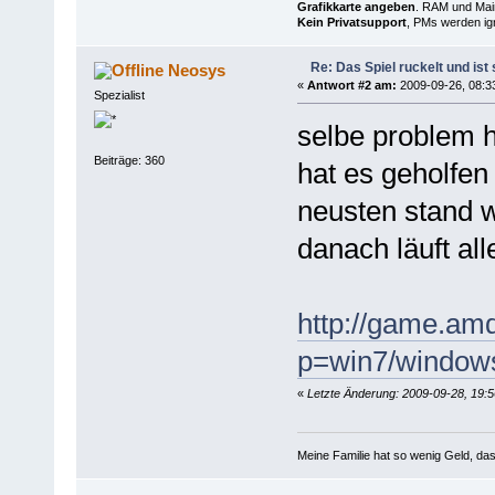
Grafikkarte angeben
. RAM und Main
Kein Privatsupport
, PMs werden ign
Re: Das Spiel ruckelt und is
Neosys
«
Antwort #2 am:
2009-09-26, 08:3
Spezialist
selbe problem h
Beiträge: 360
hat es geholfen
neusten stand w
danach läuft alle
http://game.amd
p=win7/windows
«
Letzte Änderung: 2009-09-28, 19:
Meine Familie hat so wenig Geld, d