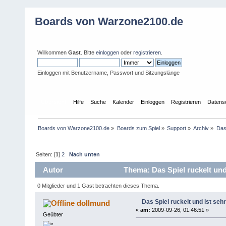
Boards von Warzone2100.de
Willkommen
Gast
. Bitte
einloggen
oder
registrieren
.
Einloggen mit Benutzername, Passwort und Sitzungslänge
Übersicht
Hilfe
Suche
Kalender
Einloggen
Registrieren
Datens
Boards von Warzone2100.de
»
Boards zum Spiel
»
Support
»
Archiv
»
Das
Seiten: [
1
]
2
Nach unten
Autor
Thema: Das Spiel ruckelt und
0 Mitglieder und 1 Gast betrachten dieses Thema.
Das Spiel ruckelt und ist se
dollmund
«
am:
2009-09-26, 01:46:51 »
Geübter