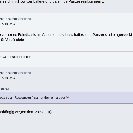
nn ich mit Howitzer ballere und da einige Panzer reinkommen...
ta 3 veröffentlicht
18:19:05 »
e vorher ne Feindbasis mit Arti unter beschuss hattest und Panzer sind eingerueck
 für Verbündete.
er ICQ bescheid geben -
ta 3 veröffentlicht
13:49:03 »
8:06:43
s es an Ressourcen frisst net dein ernst oder ^^
abhängig wegen dem zocken. =)