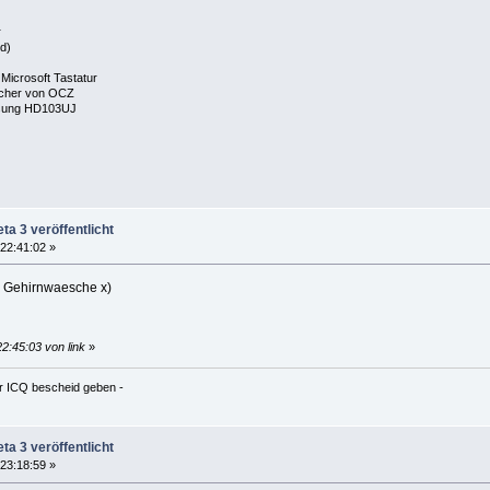
r
d)
Microsoft Tastatur
cher von OCZ
msung HD103UJ
ta 3 veröffentlicht
22:41:02 »
ur Gehirnwaesche x)
2:45:03 von link
»
er ICQ bescheid geben -
ta 3 veröffentlicht
23:18:59 »