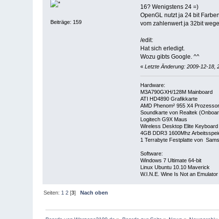
16? Wenigstens 24 =)
OpenGL nutzt ja 24 bit Farben
Beiträge: 159
vom zahlenwert ja 32bit wege
/edit:
Hat sich erledigt.
Wozu gibts Google. ^^
«
Letzte Änderung: 2009-12-18, 
Hardware:
M3A790GXH/128M Mainboard
ATI HD4890 Grafikkarte
AMD Phenom² 955 X4 Prozesso
Soundkarte von Realtek (Onboar
Logitech G9X Maus
Wireless Desktop Elite Keyboard 
4GB DDR3 1600Mhz Arbeitsspei
1 Terrabyte Festplatte von Sa
Software:
Windows 7 Ultimate 64-bit
Linux Ubuntu 10.10 Maverick
W.I.N.E. Wine Is Not an Emulator
Seiten:
1
2
[
3
]
Nach oben