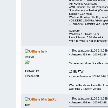
M3A790GXH/128M Mainboard
ATI HD4890 Grafikkarte
AMD Phenom² 955 X4 Prozesso
Soundkarte von Realtek (Onboar
Logitech G9X Maus
Wireless Desktop Elite Keyboard 
4GB DDR3 1600Mhz Arbeitsspei
1 Terrabyte Festplatte von Sa
Software:
Windows 7 Ultimate 64-bit
Linux Ubuntu 10.10 Maverick
W.I.N.E. Wine Is Not an Emulator
Re: Warzone 2100 2.3.0 Be
link
«
Antwort #33 am:
2009-12-18, 
Veteran
Scheiss auf directX - alles n
Beiträge: 59
16 Bit FTW!
Time to split!
«
Letzte Änderung: 2009-12-18, 2
Wer ne Runde zocken will soll p
aber bitte 2 Tage im voraus
Re: Warzone 2100 2.3.0 Be
MartinX3
«
Antwort #34 am:
2009-12-18, 
Elite