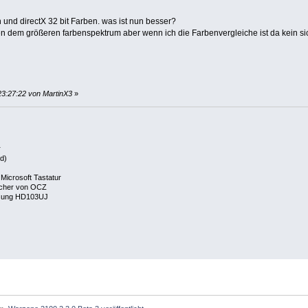
 und directX 32 bit Farben. was ist nun besser?
n dem größeren farbenspektrum aber wenn ich die Farbenvergleiche ist da kein sic
23:27:22 von MartinX3
»
r
d)
Microsoft Tastatur
cher von OCZ
msung HD103UJ