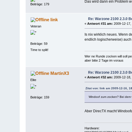
Das wird dann ein Problem we
Beiträge: 179
Re: Warzone 2100 2.3.0 Be
link
«
Antwort #31 am:
2009-12-17, 
Veteran
Is nix wirklich neues. Wenn d
endlich logischerweise) auch
Beiträge: 59
Time to split!
Wer ne Runde zocken will soll p
aber bitte 2 Tage im voraus
Re: Warzone 2100 2.3.0 Be
MartinX3
«
Antwort #32 am:
2009-12-18, 
Elite
Zitat von: link am 2009-12-16, 1
Windoof zum zocken? Bei dem wa
Beiträge: 159
Aber DirecTX macht Windoof
Hardware: