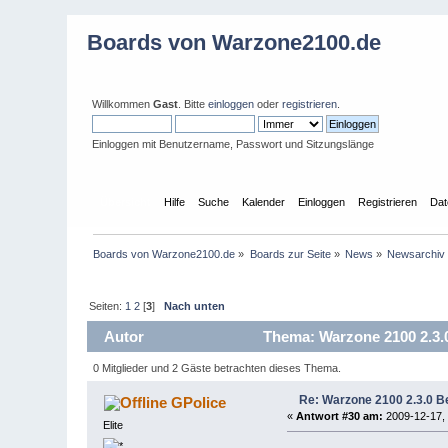
Boards von Warzone2100.de
Willkommen
Gast
. Bitte
einloggen
oder
registrieren
.
Einloggen mit Benutzername, Passwort und Sitzungslänge
Übersicht
Hilfe
Suche
Kalender
Einloggen
Registrieren
Dat
Boards von Warzone2100.de
»
Boards zur Seite
»
News
»
Newsarchiv
Seiten:
1
2
[
3
]
Nach unten
Autor
Thema: Warzone 2100 2.3.0 
0 Mitglieder und 2 Gäste betrachten dieses Thema.
Re: Warzone 2100 2.3.0 Be
GPolice
«
Antwort #30 am:
2009-12-17, 
Elite