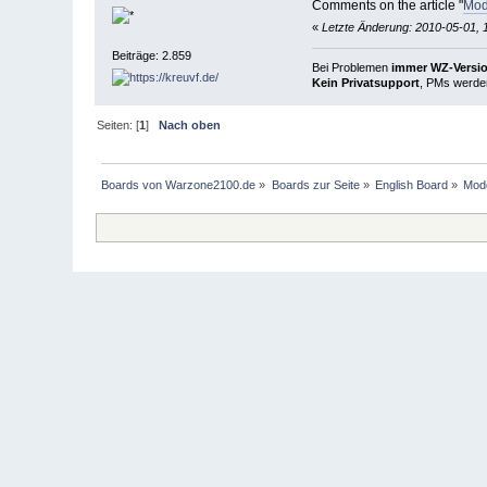
Comments on the article "
Mod
«
Letzte Änderung: 2010-05-01, 
Beiträge: 2.859
Bei Problemen
immer WZ-Version
Kein Privatsupport
, PMs werden
Seiten: [
1
]
Nach oben
Boards von Warzone2100.de
»
Boards zur Seite
»
English Board
»
Modd