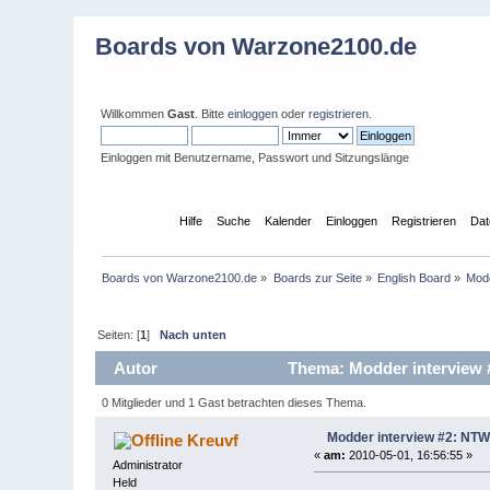
Boards von Warzone2100.de
Willkommen
Gast
. Bitte
einloggen
oder
registrieren
.
Einloggen mit Benutzername, Passwort und Sitzungslänge
Übersicht
Hilfe
Suche
Kalender
Einloggen
Registrieren
Dat
Boards von Warzone2100.de
»
Boards zur Seite
»
English Board
»
Modd
Seiten: [
1
]
Nach unten
Autor
Thema: Modder interview #
0 Mitglieder und 1 Gast betrachten dieses Thema.
Modder interview #2: NTW
Kreuvf
«
am:
2010-05-01, 16:56:55 »
Administrator
Held