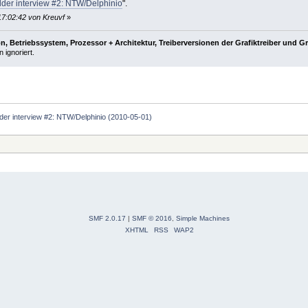
der interview #2: NTW/Delphinio
".
17:02:42 von Kreuvf
»
, Betriebssystem, Prozessor + Architektur, Treiberversionen der Grafiktreiber und G
 ignoriert.
er interview #2: NTW/Delphinio (2010-05-01)
SMF 2.0.17
|
SMF © 2016
,
Simple Machines
XHTML
RSS
WAP2