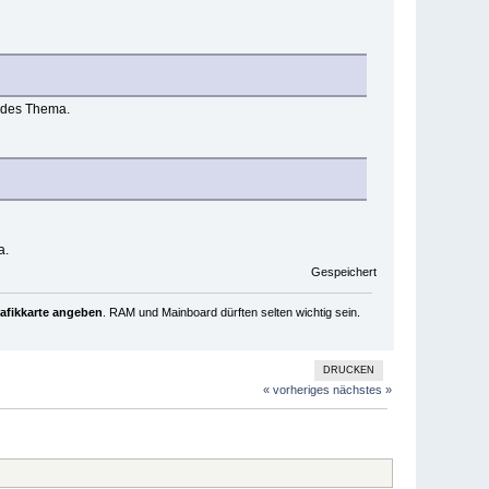
endes Thema.
a.
Gespeichert
rafikkarte angeben
. RAM und Mainboard dürften selten wichtig sein.
DRUCKEN
« vorheriges
nächstes »