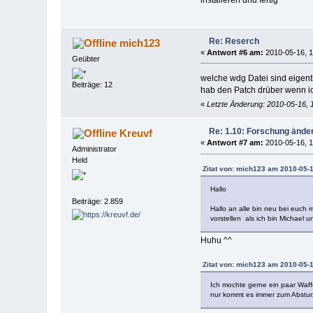
Re: Reserch
mich123
«
Antwort #6 am:
2010-05-16, 1
Geübter
welche wdg Datei sind eigent
Beiträge: 12
hab den Patch drüber wenn i
«
Letzte Änderung: 2010-05-16, 
Re: 1.10: Forschung ände
Kreuvf
«
Antwort #7 am:
2010-05-16, 1
Administrator
Held
Zitat von: mich123 am 2010-05-1
Hallo
Beiträge: 2.859
Hallo an alle bin neu bei euch 
vorstellen als ich bin Michael 
Huhu ^^
Zitat von: mich123 am 2010-05-1
Ich mochte gerne ein paar Waf
nur kommt es immer zum Abstur