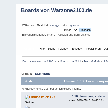
Boards von Warzone2100.de
Willkommen
Gast
. Bitte
einloggen
oder
registrieren
.
Einloggen mit Benutzername, Passwort und Sitzungslänge
Übersicht
Hilfe
Suche
Kalender
Einloggen
Registrieren
Dat
Boards von Warzone2100.de
»
Boards zum Spiel
»
Maps & Mods
»
1.1
Seiten: [
1
]
Nach unten
Autor
Thema: 1.10: Forschung ä
0 Mitglieder und 1 Gast betrachten dieses Thema.
1.10: Forschung ändern
mich123
«
am:
2010-05-16, 16:40:22 »
Geübter