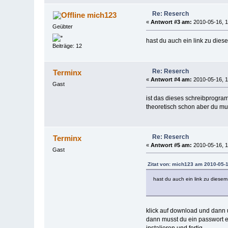
Re: Reserch
mich123
«
Antwort #3 am:
2010-05-16, 1
Geübter
hast du auch ein link zu dies
Beiträge: 12
Re: Reserch
Terminx
«
Antwort #4 am:
2010-05-16, 1
Gast
ist das dieses schreibprogr
theoretisch schon aber du mu
Re: Reserch
Terminx
«
Antwort #5 am:
2010-05-16, 1
Gast
Zitat von: mich123 am 2010-05-1
hast du auch ein link zu diese
klick auf download und dann 
dann musst du ein passwort ei
instalieren und fertig