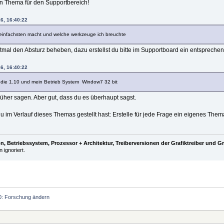
in Thema für den Supportbereich!
6, 16:40:22
infachsten macht und welche werkzeuge ich breuchte
mal den Absturz beheben, dazu erstellst du bitte im Supportboard ein entsprech
6, 16:40:22
 die 1.10 und mein Betrieb System Window7 32 bit
rüher sagen. Aber gut, dass du es überhaupt sagst.
 im Verlauf dieses Themas gestellt hast: Erstelle für jede Frage ein eigenes Them
, Betriebssystem, Prozessor + Architektur, Treiberversionen der Grafiktreiber und G
 ignoriert.
0: Forschung ändern