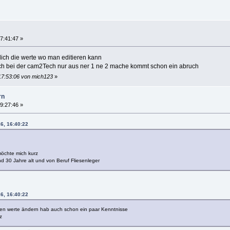
7:41:47 »
lich die werte wo man editieren kann
ch bei der cam2Tech nur aus ner 1 ne 2 mache kommt schon ein abruch
17:53:06 von mich123
»
rn
9:27:46 »
6, 16:40:22
möchte mich kurz
und 30 Jahre alt und von Beruf Fliesenleger
6, 16:40:22
fen werte ändern hab auch schon ein paar Kenntnisse
z