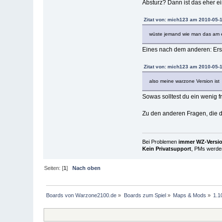
Absturz? Dann ist das eher e
Zitat von: mich123 am 2010-05-1
wüste jemand wie man das am e
Eines nach dem anderen: Erst
Zitat von: mich123 am 2010-05-1
also meine warzone Version ist
Sowas solltest du ein wenig f
Zu den anderen Fragen, die du
Bei Problemen
immer WZ-Version
Kein Privatsupport
, PMs werden
Seiten: [
1
]
Nach oben
Boards von Warzone2100.de
»
Boards zum Spiel
»
Maps & Mods
»
1.1