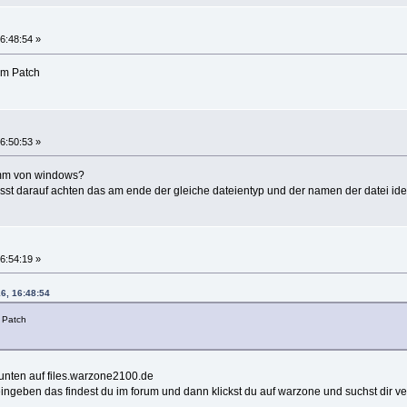
6:48:54 »
em Patch
6:50:53 »
amm von windows?
sst darauf achten das am ende der gleiche dateientyp und der namen der datei ide
6:54:19 »
6, 16:48:54
m Patch
unten auf files.warzone2100.de
ngeben das findest du im forum und dann klickst du auf warzone und suchst dir ve