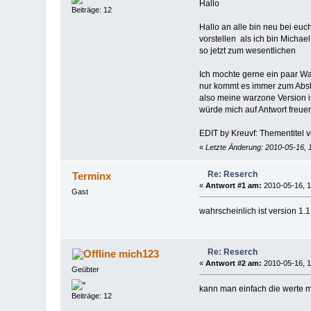
Hallo
Beiträge: 12
Hallo an alle bin neu bei euc
vorstellen als ich bin Michae
so jetzt zum wesentlichen
Ich mochte gerne ein paar Wa
nur kommt es immer zum Abst
also meine warzone Version i
würde mich auf Antwort freue
EDIT by Kreuvf: Thementitel v
«
Letzte Änderung: 2010-05-16, 
Re: Reserch
Terminx
«
Antwort #1 am:
2010-05-16, 1
Gast
wahrscheinlich ist version 1.1
Re: Reserch
mich123
«
Antwort #2 am:
2010-05-16, 1
Geübter
kann man einfach die werte m
Beiträge: 12