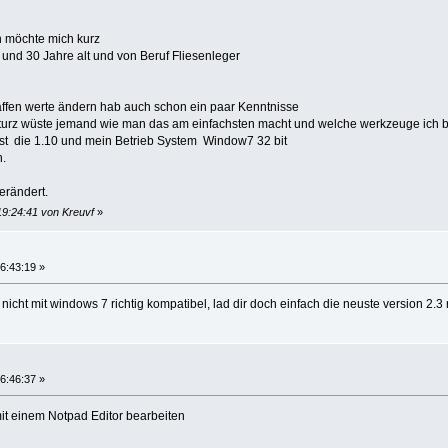
h möchte mich kurz
l und 30 Jahre alt und von Beruf Fliesenleger
ffen werte ändern hab auch schon ein paar Kenntnisse
urz wüste jemand wie man das am einfachsten macht und welche werkzeuge ich 
st die 1.10 und mein Betrieb System Window7 32 bit
n.
erändert.
19:24:41 von Kreuvf
»
6:43:19 »
 nicht mit windows 7 richtig kompatibel, lad dir doch einfach die neuste version 2.3 r
6:46:37 »
it einem Notpad Editor bearbeiten