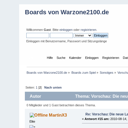
Boards von Warzone2100.de
Willkommen
Gast
. Bitte
einloggen
oder
registrieren
.
Einloggen mit Benutzername, Passwort und Sitzungslänge
Übersicht
Hilfe
Suche
Kalender
Einloggen
Registrieren
Dat
Boards von Warzone2100.de
»
Boards zum Spiel
»
Sonstiges
»
Vorscha
Seiten:
1
[
2
]
Nach unten
Autor
Thema: Vorschau: Die neue
0 Mitglieder und 1 Gast betrachten dieses Thema.
Re: Vorschau: Die neue L
MartinX3
«
Antwort #15 am:
2010-08-14, 
Elite