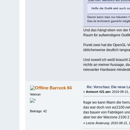
Zitat von: MartinX3 am 2010-
Hoffe die Grafik wird auch 
Davon kann man nur träumen <
Das ist technisch garnicht mögl
Und das hängt eben von der 
Raum für aufwendigere Grafi
Punkt zwei hat die OpenGL-Ver
üblicherweise deutlich langsa
Und soweit ich weiß braucht 
nichts an meiner Aussage, da
relevanter Hardware mindeste
Re: Vorschau: Die neue L
Barrock 84
«
Antwort #21 am:
2010-08-21, 
Veteran
frage wo kann Mann die herr
das war doch von wz2100.net
Beiträge: 42
das bauen von Fabrikgen und s
aber bei der Warzone 2100 2
«
Letzte Änderung: 2010-08-21, 