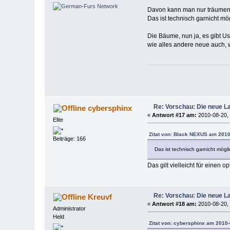
Davon kann man nur träumen
Das ist technisch garnicht m
Die Bäume, nun ja, es gibt Us
wie alles andere neue auch, w
Re: Vorschau: Die neue L
cybersphinx
«
Antwort #17 am:
2010-08-20, 
Elite
Zitat von: Black NEXUS am 2010
Beiträge: 166
Das ist technisch garnicht mögl
Das gilt vielleicht für einen o
Re: Vorschau: Die neue L
Kreuvf
«
Antwort #18 am:
2010-08-20, 
Administrator
Held
Zitat von: cybersphinx am 2010-