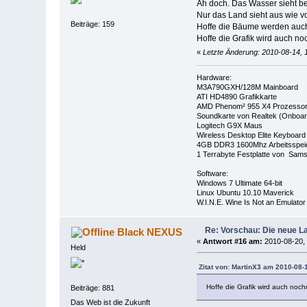
Ah doch. Das Wasser sieht b
Nur das Land sieht aus wie vo
Beiträge: 159
Hoffe die Bäume werden auch
Hoffe die Grafik wird auch n
«
Letzte Änderung: 2010-08-14, 
Hardware:
M3A790GXH/128M Mainboard
ATI HD4890 Grafikkarte
AMD Phenom² 955 X4 Prozesso
Soundkarte von Realtek (Onboar
Logitech G9X Maus
Wireless Desktop Elite Keyboard 
4GB DDR3 1600Mhz Arbeitsspei
1 Terrabyte Festplatte von Sa
Software:
Windows 7 Ultimate 64-bit
Linux Ubuntu 10.10 Maverick
W.I.N.E. Wine Is Not an Emulator
Re: Vorschau: Die neue L
Black NEXUS
«
Antwort #16 am:
2010-08-20, 
Held
Zitat von: MartinX3 am 2010-08-
Hoffe die Grafik wird auch noc
Beiträge: 881
Das Web ist die Zukunft