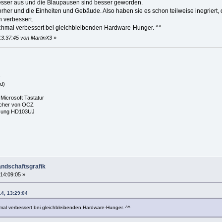
esser aus und die Blaupausen sind besser geworden.
rher und die Einheiten und Gebäude. Also haben sie es schon teilweise inegriert,
 verbessert.
ochmal verbessert bei gleichbleibenden Hardware-Hunger. ^^
13:37:45 von MartinX3
»
r
d)
Microsoft Tastatur
cher von OCZ
msung HD103UJ
andschaftsgrafik
14:09:05 »
14, 13:29:04
hmal verbessert bei gleichbleibenden Hardware-Hunger. ^^