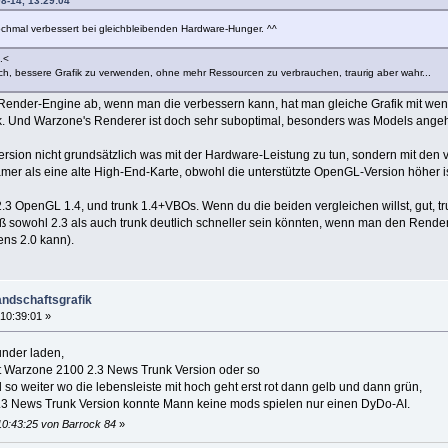
08-14, 13:29:04
nochmal verbessert bei gleichbleibenden Hardware-Hunger. ^^
.<
ich, bessere Grafik zu verwenden, ohne mehr Ressourcen zu verbrauchen, traurig aber wahr...
Render-Engine ab, wenn man die verbessern kann, hat man gleiche Grafik mit we
k. Und Warzone's Renderer ist doch sehr suboptimal, besonders was Models angeh
sion nicht grundsätzlich was mit der Hardware-Leistung zu tun, sondern mit den ve
mer als eine alte High-End-Karte, obwohl die unterstützte OpenGL-Version höher is
2.3 OpenGL 1.4, und trunk 1.4+VBOs. Wenn du die beiden vergleichen willst, gut, t
ß sowohl 2.3 als auch trunk deutlich schneller sein könnten, wenn man den Render
ns 2.0 kann).
andschaftsgrafik
10:39:01 »
under laden,
 Warzone 2100 2.3 News Trunk Version oder so
o weiter wo die lebensleiste mit hoch geht erst rot dann gelb und dann grün,
.3 News Trunk Version konnte Mann keine mods spielen nur einen DyDo-AI.
10:43:25 von Barrock 84
»