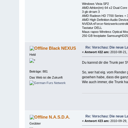
Windows Vista SP2
AMD Athlon(tm) 64 x2 Dual Core
3 gb drram 3
AMD Radeon HD 7700 Series + 3
AMD High Definition Audio Devic
NVIDIA nForce-Netzwerkcontroll
Tastatur DELL
Maus rapoo Wireless Optical Mo
250 GB festplatte SamsungHD250
Re: Vorschau: Die neue L
Black NEXUS
«
Antwort #22 am:
2010-08-21, 
Held
Du kannst dir die Trunk per 
Beiträge: 881
So, wer hat eig. vom Render 
gesehen habe, dass die ganze
Das Web ist die Zukunft
Wie auch immer, die Trunk ha
Re: Vorschau: Die neue L
N.A.S.D.A.
«
Antwort #23 am:
2010-09-29, 
Geübter