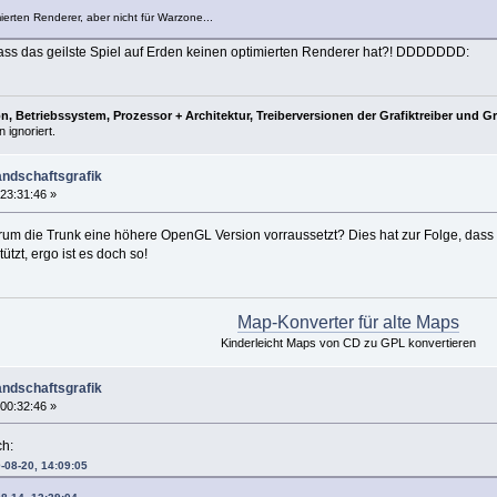
imierten Renderer, aber nicht für Warzone...
dass das geilste Spiel auf Erden keinen optimierten Renderer hat?! DDDDDDD:
, Betriebssystem, Prozessor + Architektur, Treiberversionen der Grafiktreiber und G
 ignoriert.
andschaftsgrafik
23:31:46 »
rum die Trunk eine höhere OpenGL Version vorraussetzt? Dies hat zur Folge, das
ützt, ergo ist es doch so!
Map-Konverter für alte Maps
Kinderleicht Maps von CD zu GPL konvertieren
andschaftsgrafik
00:32:46 »
h:
-08-20, 14:09:05