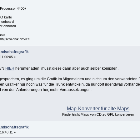
 Processor 4400+
D karte
e onboard
er onboard
use
hj scsi disk device
andschaftsgrafik
11:00:05 »
SVN
HIER
herunterladen, müsst diese dann aber auch selber kompilen.
gesprochen, es ging um die Grafik im Allgemeinen und nicht um den verwendeten 
n Grafiker nur noch was für die Trunk entwickeln, da nur dort irgendwas vorhanden
t von den Anforderungen her, mehr Vorraussetzungen.
Map-Konverter für alte Maps
Kinderleicht Maps von CD zu GPL konvertieren
andschaftsgrafik
16:43:11 »