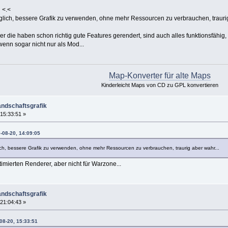
 <.<
öglich, bessere Grafik zu verwenden, ohne mehr Ressourcen zu verbrauchen, traurig
er die haben schon richtig gute Features gerendert, sind auch alles funktionsfähig,
enn sogar nicht nur als Mod...
Map-Konverter für alte Maps
Kinderleicht Maps von CD zu GPL konvertieren
andschaftsgrafik
15:33:51 »
-08-20, 14:09:05
ich, bessere Grafik zu verwenden, ohne mehr Ressourcen zu verbrauchen, traurig aber wahr...
ptimierten Renderer, aber nicht für Warzone...
andschaftsgrafik
21:04:43 »
08-20, 15:33:51