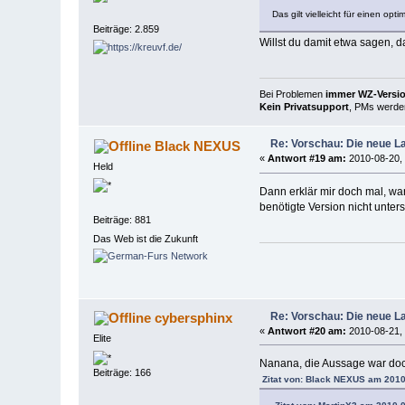
Das gilt vielleicht für einen opt
Beiträge: 2.859
Willst du damit etwa sagen, 
Bei Problemen
immer WZ-Version
Kein Privatsupport
, PMs werden
Re: Vorschau: Die neue L
Black NEXUS
«
Antwort #19 am:
2010-08-20, 
Held
Dann erklär mir doch mal, wa
benötigte Version nicht unterst
Beiträge: 881
Das Web ist die Zukunft
Re: Vorschau: Die neue L
cybersphinx
«
Antwort #20 am:
2010-08-21, 
Elite
Nanana, die Aussage war doc
Beiträge: 166
Zitat von: Black NEXUS am 2010