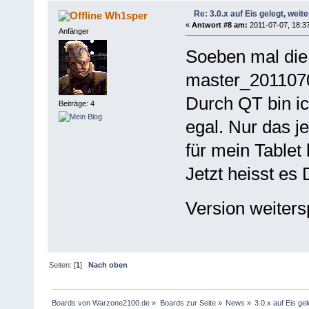
Re: 3.0.x auf Eis gelegt, weit
Wh1sper
«
Antwort #8 am:
2011-07-07, 18:37
Anfänger
Soeben mal di
master_20110705
Durch QT bin ic
Beiträge: 4
egal. Nur das j
für mein Tablet 
Jetzt heisst es
Version weiters
Seiten: [
1
]
Nach oben
Boards von Warzone2100.de
»
Boards zur Seite
»
News
»
3.0.x auf Eis gel