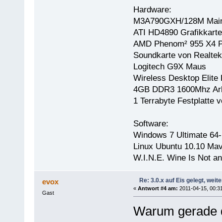
Hardware:
M3A790GXH/128M Main
ATI HD4890 Grafikkarte
AMD Phenom² 955 X4 P
Soundkarte von Realtek
Logitech G9X Maus
Wireless Desktop Elite 
4GB DDR3 1600Mhz Arb
1 Terrabyte Festplatt
Software:
Windows 7 Ultimate 64-
Linux Ubuntu 10.10 Mav
W.I.N.E. Wine Is Not a
Re: 3.0.x auf Eis gelegt, weit
evox
«
Antwort #4 am:
2011-04-15, 00:31
Gast
Warum gerade d