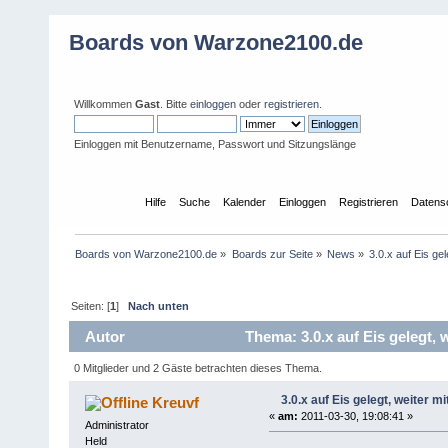
Boards von Warzone2100.de
Willkommen
Gast
. Bitte
einloggen
oder
registrieren
.
Einloggen mit Benutzername, Passwort und Sitzungslänge
Übersicht
Hilfe
Suche
Kalender
Einloggen
Registrieren
Datens
Boards von Warzone2100.de
»
Boards zur Seite
»
News
»
3.0.x auf Eis gel
Seiten: [
1
]
Nach unten
Autor
Thema: 3.0.x auf Eis gelegt, 
0 Mitglieder und 2 Gäste betrachten dieses Thema.
3.0.x auf Eis gelegt, weiter m
Kreuvf
«
am:
2011-03-30, 19:08:41 »
Administrator
Held