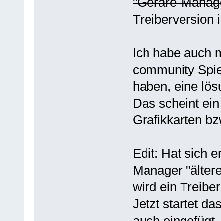
"Geräre-Manag
Treiberversion 
Ich habe auch m
community Spie
haben, eine lös
Das scheint ein
Grafikkarten bzw
Edit: Hat sich e
Manager "ältere
wird ein Treibe
Jetzt startet da
auch eingefügt, 