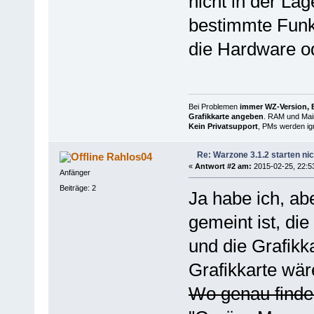
nicht in der Lag
bestimmte Funk
die Hardware ode
Bei Problemen
immer WZ-Version, B
Grafikkarte angeben
. RAM und Main
Kein Privatsupport
, PMs werden ign
Re: Warzone 3.1.2 starten nic
Rahlos04
«
Antwort #2 am:
2015-02-25, 22:5
Anfänger
Beiträge: 2
Ja habe ich, ab
gemeint ist, di
und die Grafikka
Grafikkarte wär
Wo genau finde 