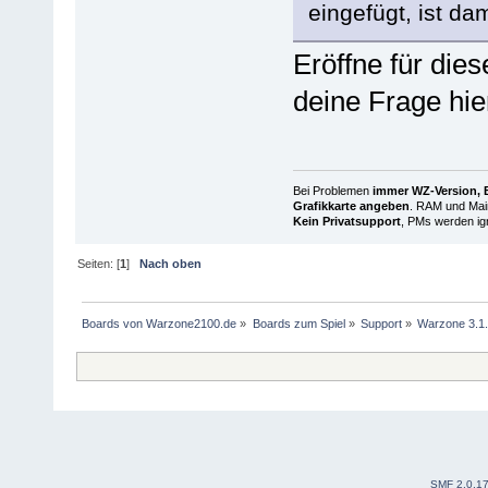
eingefügt, ist da
Eröffne für die
deine Frage hier
Bei Problemen
immer WZ-Version, B
Grafikkarte angeben
. RAM und Main
Kein Privatsupport
, PMs werden ign
Seiten: [
1
]
Nach oben
Boards von Warzone2100.de
»
Boards zum Spiel
»
Support
»
Warzone 3.1.2
SMF 2.0.1