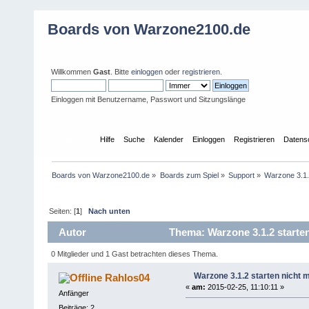
Boards von Warzone2100.de
Willkommen
Gast
. Bitte
einloggen
oder
registrieren
.
Einloggen mit Benutzername, Passwort und Sitzungslänge
Übersicht
Hilfe
Suche
Kalender
Einloggen
Registrieren
Datens
Boards von Warzone2100.de
»
Boards zum Spiel
»
Support
»
Warzone 3.1.2
Seiten: [
1
]
Nach unten
Autor
Thema: Warzone 3.1.2 starten
0 Mitglieder und 1 Gast betrachten dieses Thema.
Warzone 3.1.2 starten nicht m
Rahlos04
«
am:
2015-02-25, 11:10:11 »
Anfänger
Beiträge: 2