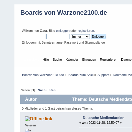
Boards von Warzone2100.de
Willkommen
Gast
. Bitte
einloggen
oder
registrieren
.
Einloggen mit Benutzername, Passwort und Sitzungslänge
Übersicht
Hilfe
Suche
Kalender
Einloggen
Registrieren
Datens
Boards von Warzone2100.de
»
Boards zum Spiel
»
Support
»
Deutsche Me
Seiten: [
1
]
Nach unten
Autor
Thema: Deutsche Mediendate
0 Mitglieder und 1 Gast betrachten dieses Thema.
Deutsche Mediendateien
link
«
am:
2023-11-28, 12:50:07 »
Veteran