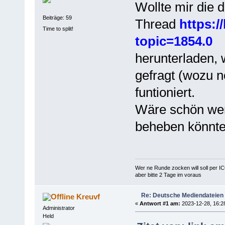
Wollte mir die
Beiträge: 59
Thread
https:/
Time to split!
topic=1854.0
herunterladen,
gefragt (wozu n
funtioniert.
Wäre schön wen
beheben könnte
Wer ne Runde zocken will soll per I
aber bitte 2 Tage im voraus
Re: Deutsche Mediendateien
Kreuvf
«
Antwort #1 am:
2023-12-28, 16:2
Administrator
Held