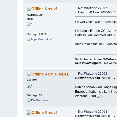
Re: Warzone 2200 !
Kreuvf
«
Antwort #19 am:
2006-08-16, 
Administrator
Held
Ich weiß nicht wie es sich m
Ich kann z.B. eine CC-Lizen
Beiträge: 2.859
Geld etc. die kommerzielle N
Also einfach mal bei Eidos na
Bei Problemen
immer WZ-Version
Kein Privatsupport
, PMs werden
Re: Warzone 2200 !
Kernle 32DLL
«
Antwort #20 am:
2006-08-17, 
Geübter
Hab da schon 2 mal angefragt
Entweder haben sie kein intre
Beiträge: 10
Warzone 2200
Re: Warzone 2200 !
Kreuvf
«
Antwort #21 am:
2006-08-17, 