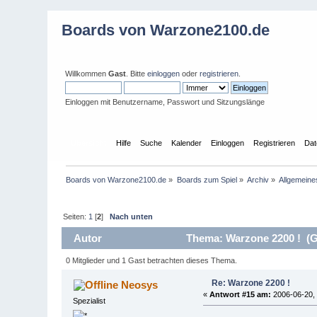
Boards von Warzone2100.de
Willkommen
Gast
. Bitte
einloggen
oder
registrieren
.
Einloggen mit Benutzername, Passwort und Sitzungslänge
Übersicht
Hilfe
Suche
Kalender
Einloggen
Registrieren
Dat
Boards von Warzone2100.de
»
Boards zum Spiel
»
Archiv
»
Allgemeine
Seiten:
1
[
2
]
Nach unten
Autor
Thema: Warzone 2200 ! (G
0 Mitglieder und 1 Gast betrachten dieses Thema.
Re: Warzone 2200 !
Neosys
«
Antwort #15 am:
2006-06-20, 
Spezialist