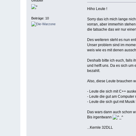
Geübter
Hiho Leute !
Beiträge: 10
Sorry das ich mich lange nic
vorran, aber immerhin stehen 
die tatsache das wir nur ein
Des weiteren steht es nun entg
Unser problem sind im momen
weis wie es mit denen aussc
Deshalb bitte ich euch, falls
und helft uns. Da es sich um 
bezahlt.
Also, diese Leute brauchen wi
- Leute die sich mit C++ aus
- Leute die gut am Computer
- Leute die sich gut mit Mus
Das wars dann auch schon wi
Bis irgentwann
...Kernle 32DLL