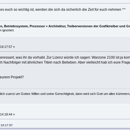
euch so wichtig ist, werden die sich da sicherlich die Zeit für euch nehmen ^^
, Betriebssystem, Prozessor + Architektur, Treiberversionen der Grafiktreiber und G
 ignoriert.
19:17:57 »
interessant, was ihr da vorhabt. Zur Lizenz würde ich sagen: Warzone 2100 ist ja ko
h Nachfolger mit ähnlichen Titeln nach Belieben. Aber vielleicht hab ich eure Fra
t eurem Projekt?
ich zuerst um Gottes Willen und seine Gerechtigkeit, dann wird sich Gott um alles kümmern
14:18:44 »
 19:17:57