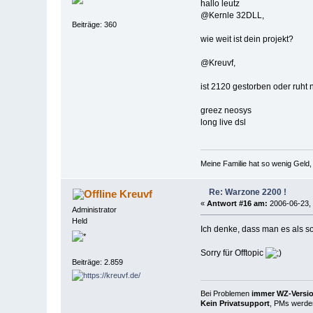
hallo leutz
@Kernle 32DLL,
Beiträge: 360
wie weit ist dein projekt?
@Kreuvf,
ist 2120 gestorben oder ruht n
greez neosys
long live dsl
Meine Familie hat so wenig Gel
Re: Warzone 2200 !
Kreuvf
«
Antwort #16 am:
2006-06-23, 
Administrator
Held
Ich denke, dass man es als s
Sorry für Offtopic
Beiträge: 2.859
Bei Problemen
immer WZ-Version
Kein Privatsupport
, PMs werden