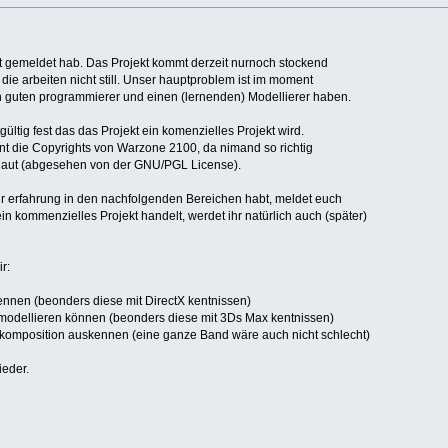
ht gemeldet hab. Das Projekt kommt derzeit nurnoch stockend
die arbeiten nicht still. Unser hauptproblem ist im moment
en guten programmierer und einen (lernenden) Modellierer haben.
ültig fest das das Projekt ein komenzielles Projekt wird.
t die Copyrights von Warzone 2100, da nimand so richtig
haut (abgesehen von der GNU/PGL License).
 ihr erfahrung in den nachfolgenden Bereichen habt, meldet euch
ein kommenzielles Projekt handelt, werdet ihr natürlich auch (später)
r:
kennen (beonders diese mit DirectX kentnissen)
 modellieren können (beonders diese mit 3Ds Max kentnissen)
ik komposition auskennen (eine ganze Band wäre auch nicht schlecht)
eder.