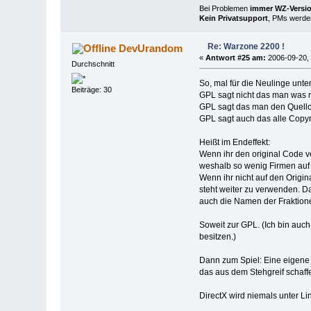
Bei Problemen
immer WZ-Version
Kein Privatsupport
, PMs werden
Re: Warzone 2200 !
DevUrandom
«
Antwort #25 am:
2006-09-20, 
Durchschnitt
So, mal für die Neulinge unte
Beiträge: 30
GPL sagt nicht das man was n
GPL sagt das man den Quellc
GPL sagt auch das alle Copyri
Heißt im Endeffekt:
Wenn ihr den original Code v
weshalb so wenig Firmen auf 
Wenn ihr nicht auf den Origi
steht weiter zu verwenden. 
auch die Namen der Fraktion
Soweit zur GPL. (Ich bin auc
besitzen.)
Dann zum Spiel: Eine eigene 
das aus dem Stehgreif schaffe
DirectX wird niemals unter Li