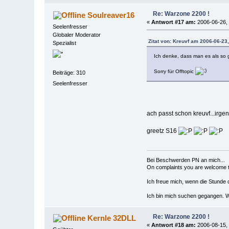
Re: Warzone 2200 !
Soulreaver16
«
Antwort #17 am:
2006-06-26, 
Seelenfresser
Globaler Moderator
Zitat von: Kreuvf am 2006-06-23
Spezialist
Ich denke, dass man es als so 
Sorry für Offtopic
Beiträge: 310
Seelenfresser
ach passt schon kreuvf...irg
greetz S16
Bei Beschwerden PN an mich...
On complaints you are welcome to
Ich freue mich, wenn die Stunde 
Ich bin mich suchen gegangen. We
Re: Warzone 2200 !
Kernle 32DLL
«
Antwort #18 am:
2006-08-15, 