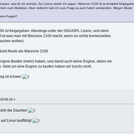
teressant, was ihr da vorhabt. Zur Lizenz würde ich sagen: Warzone 2100 ist ja komplett freigegeb
iteln nach Belieben. Aber vielleicht hab ich eure Frage ja auch falsch verstanden. Wegen Musik
urem Projekt?
00 ist freigegeben. Allerdings unter der GNU/GPL Lizenz, und darin
llt ist was man mit Warzone 2100 macht, wenn es nichts komenzielles
machen wollen)
dzeit Musik ala Warzone 2100
Engine-Bastler (mehr) haben, und damit auch keine Engine, sitzen wir
 Geld um eine Engine zu kaufen haben wir (noch) nicht.
ang ist schwer
18:06:16 »
 doll die Daumen
uf Linux lauffähig!