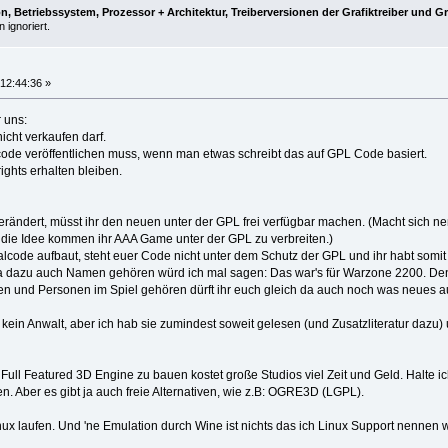
, Betriebssystem, Prozessor + Architektur, Treiberversionen der Grafiktreiber und G
 ignoriert.
12:44:36 »
r uns:
icht verkaufen darf.
ode veröffentlichen muss, wenn man etwas schreibt das auf GPL Code basiert.
ghts erhalten bleiben.
erändert, müsst ihr den neuen unter der GPL frei verfügbar machen. (Macht sich n
die Idee kommen ihr AAA Game unter der GPL zu verbreiten.)
nalcode aufbaut, steht euer Code nicht unter dem Schutz der GPL und ihr habt somi
Da dazu auch Namen gehören würd ich mal sagen: Das war's für Warzone 2200. De
en und Personen im Spiel gehören dürft ihr euch gleich da auch noch was neues 
h kein Anwalt, aber ich hab sie zumindest soweit gelesen (und Zusatzliteratur da
Full Featured 3D Engine zu bauen kostet große Studios viel Zeit und Geld. Halte i
n. Aber es gibt ja auch freie Alternativen, wie z.B: OGRE3D (LGPL).
nux laufen. Und 'ne Emulation durch Wine ist nichts das ich Linux Support nennen 