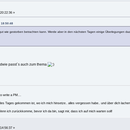
20:22:36 »
, 18:50:48
gut wie gestorben betrachten kann. Werde aber in den nächsten Tagen einige Überlegungen daz
endwie passt`s auch zum thema
 write a PM....
des Tages gekommen ist, wo ich mich hinsetze.. alles vergessen habe.. und über dich lache
nn ich zurückkomme, bevor ich da bin, sagt mir, dass ich auf mich warten soll!
14:56:37 »