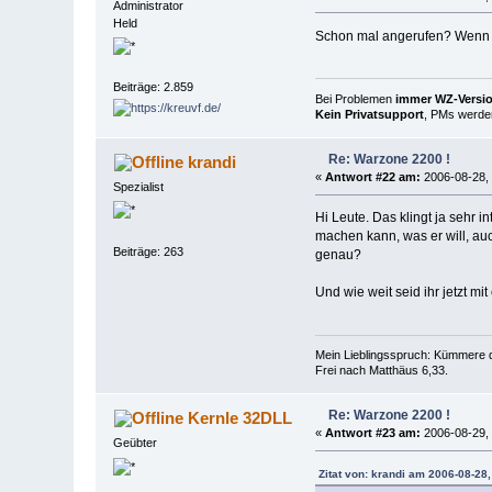
Administrator
Held
Schon mal angerufen? Wenn es 
Beiträge: 2.859
Bei Problemen
immer WZ-Version
Kein Privatsupport
, PMs werden
Re: Warzone 2200 !
krandi
«
Antwort #22 am:
2006-08-28, 
Spezialist
Hi Leute. Das klingt ja sehr 
machen kann, was er will, auc
Beiträge: 263
genau?
Und wie weit seid ihr jetzt mi
Mein Lieblingsspruch: Kümmere d
Frei nach Matthäus 6,33.
Re: Warzone 2200 !
Kernle 32DLL
«
Antwort #23 am:
2006-08-29, 
Geübter
Zitat von: krandi am 2006-08-28,