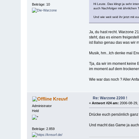
Hi Leute. Das klingt ja sehr in
Beiträge: 10
auch Nachfolger mit ähnlichen T
Und wie weit seid ihr jetzt mit e
Ja, du hast recht. Warzone 21
steht, das es einem freigeste
ist 8also genau das was wir 
Musik, hm...Ich denke mal En
Tja, da wir im moment keine 
im moment auf dem trockenen.
Wie war das noch ? Aller Anf
Re: Warzone 2200 !
Kreuvf
«
Antwort #24 am:
2006-08-29, 
Administrator
Held
Drücke euch persönlich ganz
Und macht das Game ja auch a
Beiträge: 2.859