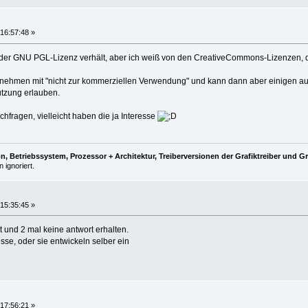
16:57:48 »
it der GNU PGL-Lizenz verhält, aber ich weiß von den CreativeCommons-Lizenzen, 
z nehmen mit "nicht zur kommerziellen Verwendung" und kann dann aber einigen 
utzung erlauben.
chfragen, vielleicht haben die ja Interesse
, Betriebssystem, Prozessor + Architektur, Treiberversionen der Grafiktreiber und G
 ignoriert.
15:35:45 »
 und 2 mal keine antwort erhalten.
sse, oder sie entwickeln selber ein
17:56:21 »