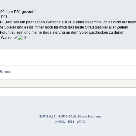
!
999 über PS1 gezockt!
 PC!
nen PC,und seit ein paar Tagen Warzone auf PC!Leider bekomme ich es nicht auf mei
e Spieler und es ist immer noch für mich das beste Strategiespiel aller Zeiten!
m Forum zu sein und meine Begeisterung an dem Spiel ausdrücken zu dürfen!
ei Warzone!
Bin neu
SMF 2.0.17
|
SMF © 2016
,
Simple Machines
XHTML
RSS
WAP2