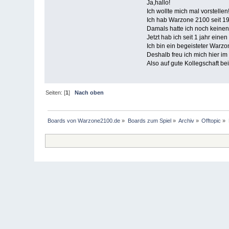
Ja,hallo!
Ich wollte mich mal vorstellen
Ich hab Warzone 2100 seit 1
Damals hatte ich noch keinen
Jetzt hab ich seit 1 jahr ei
Ich bin ein begeisteter Warzon
Deshalb freu ich mich hier i
Also auf gute Kollegschaft b
Seiten: [
1
]
Nach oben
Boards von Warzone2100.de
»
Boards zum Spiel
»
Archiv
»
Offtopic
»