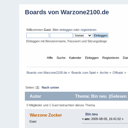
Boards von Warzone2100.de
Willkommen
Gast
. Bitte
einloggen
oder
registrieren
.
Einloggen mit Benutzername, Passwort und Sitzungslänge
Übersicht
Hilfe
Suche
Kalender
Einloggen
Registrieren
Dat
Boards von Warzone2100.de
»
Boards zum Spiel
»
Archiv
»
Offtopic
»
Seiten: [
1
]
Nach unten
Autor
Thema: Bin neu (Gelesen 
0 Mitglieder und 1 Gast betrachten dieses Thema.
Bin neu
Warzone Zocker
«
am:
2005-08-05, 16:41:02 »
Gast