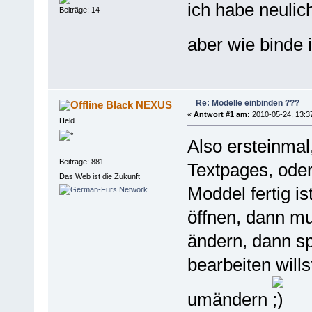
ich habe neulich
Beiträge: 14
aber wie binde i
Re: Modelle einbinden ???
Black NEXUS
«
Antwort #1 am:
2010-05-24, 13:3
Held
Also ersteinma
Beiträge: 881
Textpages, ode
Das Web ist die Zukunft
Moddel fertig is
öffnen, dann m
ändern, dann s
bearbeiten wills
umändern