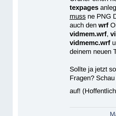
texpages
anlege
muss
ne PNG Da
auch den
wrf
Or
vidmem.wrf
,
v
vidmemc.wrf
u
deinem neuen T
Sollte ja jetzt 
Fragen? Schau 
auf! (Hoffentlich
Ma