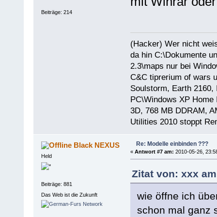
mit Winrar oder
Beiträge: 214
(Hacker) Wer nicht wei
da hin C:\Dokumente un
2.3\maps nur bei Windo
C&C tiprerium of wars 
Soulstorm, Earth 2160, 
PC\Windows XP Home E
3D, 768 MB DDRAM, AMD
Utilities 2010 stoppt R
Re: Modelle einbinden ???
Black NEXUS
«
Antwort #7 am:
2010-05-26, 23:5
Held
Zitat von: xxx am
Beiträge: 881
wie öffne ich übe
Das Web ist die Zukunft
schon mal ganz s