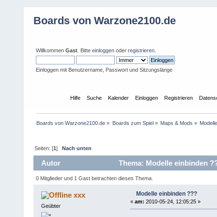
Boards von Warzone2100.de
Willkommen
Gast
. Bitte
einloggen
oder
registrieren
.
Einloggen mit Benutzername, Passwort und Sitzungslänge
Übersicht
Hilfe
Suche
Kalender
Einloggen
Registrieren
Datens
Boards von Warzone2100.de
»
Boards zum Spiel
»
Maps & Mods
»
Modelle
Seiten: [
1
]
Nach unten
Autor
Thema: Modelle einbinden ??
0 Mitglieder und 1 Gast betrachten dieses Thema.
Modelle einbinden ???
xxx
«
am:
2010-05-24, 12:05:25 »
Geübter