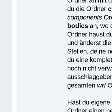
Ordner an mit
du die Ordner
c
components
Ord
bodies
an, wo d
Ordner haust d
und änderst die
Stellen, deine 
du eine komplet
noch nicht verw
ausschlaggeben
gesamten
wrf
O
Hast du eigene 
Ordner einen 