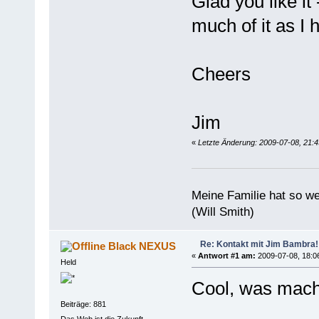
Glad you like it 
much of it as I
Cheers
Jim
«
Letzte Änderung: 2009-07-08, 21:4
Meine Familie hat so w
(Will Smith)
Re: Kontakt mit Jim Bambra!
Black NEXUS
«
Antwort #1 am:
2009-07-08, 18:0
Held
Cool, was macht
Beiträge: 881