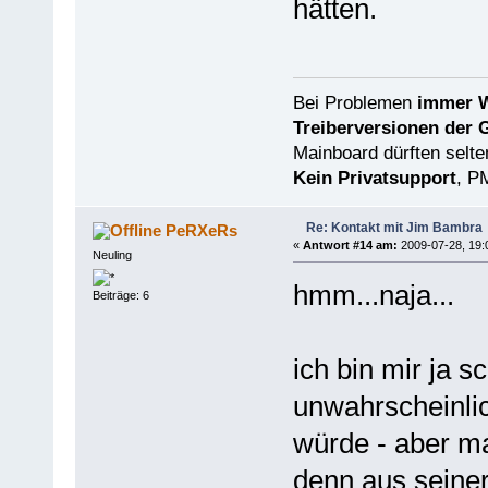
hätten.
Bei Problemen
immer W
Treiberversionen der 
Mainboard dürften selten
Kein Privatsupport
, P
Re: Kontakt mit Jim Bambra
PeRXeRs
«
Antwort #14 am:
2009-07-28, 19:
Neuling
hmm...naja...
Beiträge: 6
ich bin mir ja s
unwahrscheinlich
würde - aber m
denn aus seine