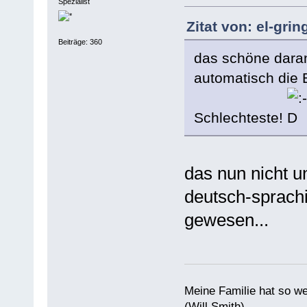
Spezialist
Zitat von: el-gri
Beiträge: 360
das schöne daran
automatisch die B
Schlechteste!
das nun nicht u
deutsch-sprach
gewesen...
Meine Familie hat so w
(Will Smith)