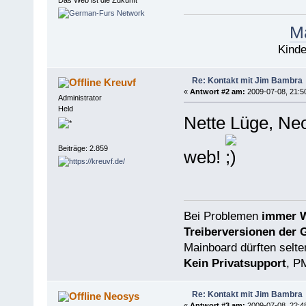
Das Web ist die Zukunft
Ma
Kinde
Re: Kontakt mit Jim Bambra
Kreuvf
«
Antwort #2 am:
2009-07-08, 21:5
Administrator
Held
Nette Lüge, Neo
Beiträge: 2.859
web!
Bei Problemen
immer W
Treiberversionen der 
Mainboard dürften selten
Kein Privatsupport
, P
Re: Kontakt mit Jim Bambra
Neosys
«
Antwort #3 am:
2009-07-08, 22:4