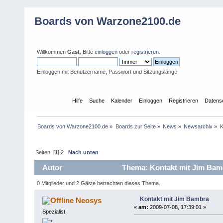
Boards von Warzone2100.de
Willkommen
Gast
. Bitte
einloggen
oder
registrieren
.
Einloggen mit Benutzername, Passwort und Sitzungslänge
Übersicht
Hilfe
Suche
Kalender
Einloggen
Registrieren
Datens
Boards von Warzone2100.de
»
Boards zur Seite
»
News
»
Newsarchiv
»
K
Seiten: [
1
]
2
Nach unten
Autor
Thema: Kontakt mit Jim Bam
0 Mitglieder und 2 Gäste betrachten dieses Thema.
Kontakt mit Jim Bambra
Neosys
«
am:
2009-07-08, 17:39:01 »
Spezialist