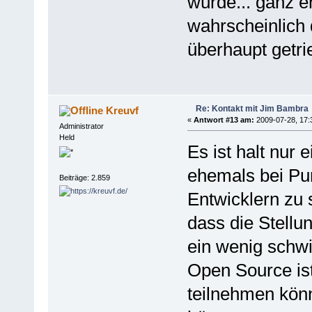
würde... ganz e
wahrscheinlich 
überhaupt getri
Re: Kontakt mit Jim Bambra
Kreuvf
«
Antwort #13 am:
2009-07-28, 17:
Administrator
Held
Es ist halt nur 
ehemals bei Pu
Beiträge: 2.859
Entwicklern zu s
dass die Stell
ein wenig schw
Open Source ist
teilnehmen könn