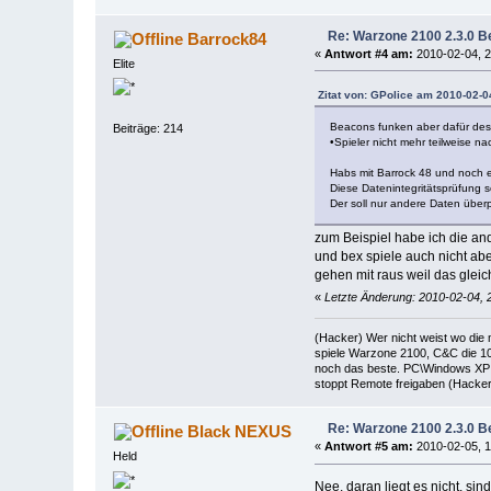
Re: Warzone 2100 2.3.0 Be
Barrock84
«
Antwort #4 am:
2010-02-04, 2
Elite
Zitat von: GPolice am 2010-02-0
Beacons funken aber dafür des
Beiträge: 214
•Spieler nicht mehr teilweise n
Habs mit Barrock 48 und noch 
Diese Datenintegritätsprüfung s
Der soll nur andere Daten über
zum Beispiel habe ich die and
und bex spiele auch nicht a
gehen mit raus weil das gleic
«
Letzte Änderung: 2010-02-04, 
(Hacker) Wer nicht weist wo die
spiele Warzone 2100, C&C die 10
noch das beste. PC\Windows XP 
stoppt Remote freigaben (Hacker 
Re: Warzone 2100 2.3.0 Be
Black NEXUS
«
Antwort #5 am:
2010-02-05, 1
Held
Nee, daran liegt es nicht, si