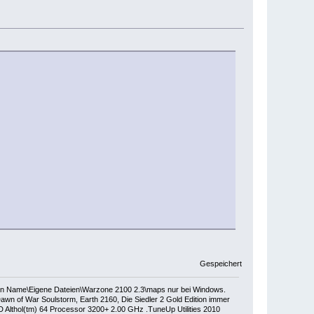
Gespeichert
dein Name\Eigene Dateien\Warzone 2100 2.3\maps nur bei Windows.
wn of War Soulstorm, Earth 2160, Die Siedler 2 Gold Edition immer
thol(tm) 64 Processor 3200+ 2.00 GHz .TuneUp Utilities 2010