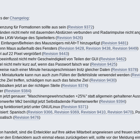
us der
Changelog
:
nzung für Formationen sollte aus sein (
Revision 9372
)
tänden nicht mehr mit dauernden Abstürzen verbunden und Radarimpulse nicht ang
die LKW-Vorlage des Spielleiters (
Revision 9426
)
Einfangen/Befreien des Mauszeigers mit Alt+T hinzugefügt (
Revision 9481
)
enn Maus außerhalb des Fensters (
Revision 9428
,
Revision 9438
,
Revision 9449
)
l auf 22 Pixel vergrößert (
Revision 9443
)
beeinflusst nicht mehr Geschwindigkeit von Teilen der GUI (
Revision 9462
)
el nicht mehr kurz auf, wenn das Passwort falsch war (
Revision 9425
)
ilweise nach einer Minute herausgeschmissen trotz gleicher Daten (
Revision 9378
)
e Miniaturkarte kann nun auch zum Füllen der Befehlsliste verwendet werden (
Revi
sche Ziel treffen, schädigen nun auch das falsche Ziel (
Revision 9430
)
tsbalken jetzt an der richtigen Stelle (
Revision 9374
)
er (
Revision 9384
)
n jetzt genauer: "Maschinengewehrschaden +25%" statt allgemein gehaltener Aus
nwerfer Mk2 benötigt jetzt Selbstladende Flammenwerfer (
Revision 9394
)
 funktioniert jetzt unter GNU/Linux (
Revision 9371
)
siert: Spanisch (
Revision 9366
,
Revision 9369
,
Revision 9410
,
Revision 9470
), Po
atisch (
Revision 9476
)
n handelt, sind die Entwickler auf Ihre aktive Mitarbeit angewiesen und freuen sic
der den Entwicklern auch einmal etwas zurückgeben will, sollte vor der Meldung e