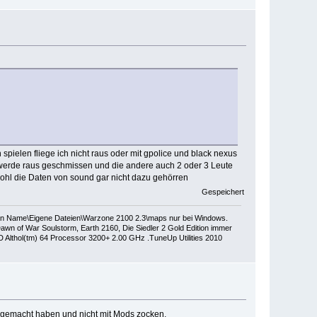
spielen fliege ich nicht raus oder mit gpolice und black nexus
 werde raus geschmissen und die andere auch 2 oder 3 Leute
 wohl die Daten von sound gar nicht dazu gehörren
Gespeichert
dein Name\Eigene Dateien\Warzone 2100 2.3\maps nur bei Windows.
wn of War Soulstorm, Earth 2160, Die Siedler 2 Gold Edition immer
thol(tm) 64 Processor 3200+ 2.00 GHz .TuneUp Utilities 2010
ht gemacht haben und nicht mit Mods zocken.