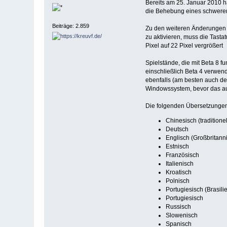
Bereits am 25. Januar 2010
die Behebung eines schwere
Beiträge: 2.859
Zu den weiteren Änderungen 
zu aktivieren, muss die Tasta
Pixel auf 22 Pixel vergrößert
Spielstände, die mit Beta 8 f
einschließlich Beta 4 verwen
ebenfalls (am besten auch dem
Windowssystem, bevor das au
Die folgenden Übersetzungen 
Chinesisch (traditionel
Deutsch
Englisch (Großbritann
Estnisch
Französisch
Italienisch
Kroatisch
Polnisch
Portugiesisch (Brasili
Portugiesisch
Russisch
Slowenisch
Spanisch