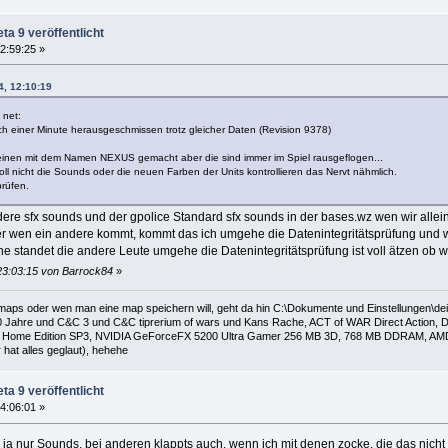
ta 9 veröffentlicht
2:59:25 »
4, 12:10:19
 net:
ach einer Minute herausgeschmissen trotz gleicher Daten (Revision 9378)
einen mit dem Namen NEXUS gemacht aber die sind immer im Spiel rausgeflogen...
oll nicht die Sounds oder die neuen Farben der Units kontrollieren das Nervt nähmlich.
prüfen.
ere sfx sounds und der gpolice Standard sfx sounds in der bases.wz wen wir allein 
ber wen ein andere kommt, kommt das ich umgehe die Datenintegritätsprüfung und
he standet die andere Leute umgehe die Datenintegritätsprüfung ist voll ätzen ob
23:03:15 von Barrock84
»
 maps oder wen man eine map speichern will, geht da hin C:\Dokumente und Einstellungen\
 Jahre und C&C 3 und C&C tiprerium of wars und Kans Rache, ACT of WAR Direct Action, Da
Home Edition SP3, NVIDIA GeForceFX 5200 Ultra Gamer 256 MB 3D, 768 MB DDRAM, AMD Al
hat alles geglaut), hehehe
ta 9 veröffentlicht
4:06:01 »
nd ja nur Sounds, bei anderen klappts auch, wenn ich mit denen zocke, die das nic