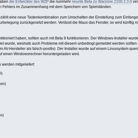
 haben
die Entwickler des WZP
die nunmehr
neunte Beta zu Warzone 2100 2.3.0
ver
n Fehlers im Zusammenhang mit dem Speichern von Spielständen.
zählt eine neue Tastenkombination zum Umschalten der Einstellung zum Einfang
turbelegung zurückgesetzt werden. Verlässt die Maus das Fenster, so wird künftig n
unktioniert haben, sollten auch mit Beta 9 funktionieren. Der Windows-Installer wur
det wurde, weshalb auch Probleme mit diesem unbedingt gemeldet werden sollten. 
 AV-Hersteller als falsch-positiv). Der Installer wurde auf einem Linuxsystem quer
f einen Windowsrechner heruntergeladen wird.
werden mitgeliefert:
l)
ien)
en)