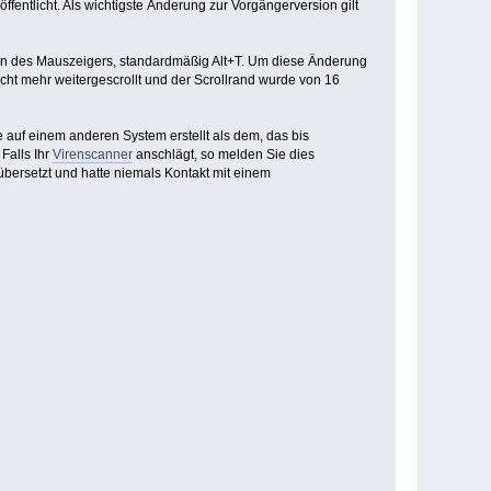
öffentlicht. Als wichtigste Änderung zur Vorgängerversion gilt
en des Mauszeigers, standardmäßig Alt+T. Um diese Änderung
icht mehr weitergescrollt und der Scrollrand wurde von 16
de auf einem anderen System erstellt als dem, das bis
Falls Ihr
Virenscanner
anschlägt, so melden Sie dies
übersetzt und hatte niemals Kontakt mit einem