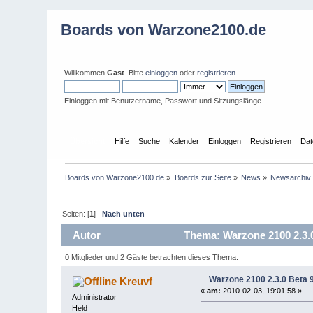
Boards von Warzone2100.de
Willkommen
Gast
. Bitte
einloggen
oder
registrieren
.
Einloggen mit Benutzername, Passwort und Sitzungslänge
Übersicht
Hilfe
Suche
Kalender
Einloggen
Registrieren
Dat
Boards von Warzone2100.de
»
Boards zur Seite
»
News
»
Newsarchiv
Seiten: [
1
]
Nach unten
Autor
Thema: Warzone 2100 2.3.0 
0 Mitglieder und 2 Gäste betrachten dieses Thema.
Warzone 2100 2.3.0 Beta 9
Kreuvf
«
am:
2010-02-03, 19:01:58 »
Administrator
Held