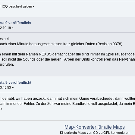
er ICQ bescheid geben -
ta 9 veröffentlicht
2:10:19 »
s net:
e nach einer Minute herausgeschmissen trotz gleicher Daten (Revision 9378)
h einen mit dem Namen NEXUS gemacht aber die sind immer im Spiel rausgeflogen
 soll nicht die Sounds oder die neuen FArben der Units kontrollieren das Nervt näh
erprüfen.
ta 9 veröffentlicht
3:43:53 »
 gehabt, wir haben gezockt, dann hat sich mein Game verabschiedet, dann wollten
am immer der Fehler. Zu der Zeit war meine Bandbreite voll ausgelastet, da mein B
e.
Map-Konverter für alte Maps
Kinderleicht Maps von CD zu GPL konvertieren