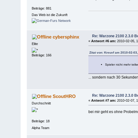
Beiträge: 881
Das Web ist die Zukunft
Re: Warzone 2100 2.3.0 Be
cybersphinx
«
Antwort #6 am:
2010-02-05, 1
Elite
Zitat von: Kreuvf am 2010-02-03
Beiträge: 166
Spieler nicht mehr teil
... sondern nach 30 Sekunden. 
Re: Warzone 2100 2.3.0 Be
ScoutHRO
«
Antwort #7 am:
2010-02-07, 1
Durchschnitt
bei mir geht es ohne Probel
Beiträge: 18
Alpha Team