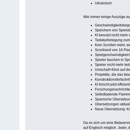
Ukrainisch
Wie immer einige Auszüge a
Geschwindigkeitsbegre
Speichern von Spiels
KI benutzt nicht mehr 
Tastaturbelegung zum 
Kein Scrollen mehr, w
Scrollrand von 16 Pixe
Spielgeschwindigkeit 
Spieler tauchen in Spi
Spieler nicht mehr te
Umschalt+Klick auf di
Projektile, die das fal
Konstruktionsfortschrit
KI forscht jetzt effizient
Forschungsnachrichte
Selbstladende Flamme
Spanische Übersetzung
Übersetzungen aktuali
Neue Übersetzung: Kro
Da es sich um eine Betaversio
auf Englisch möglich. Jeder, 