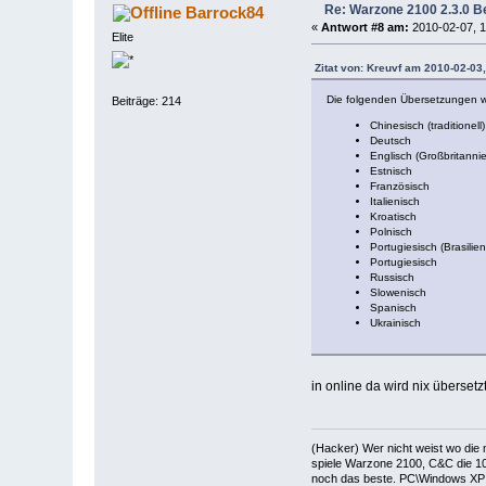
Re: Warzone 2100 2.3.0 Be
Barrock84
«
Antwort #8 am:
2010-02-07, 1
Elite
Zitat von: Kreuvf am 2010-02-03
Die folgenden Übersetzungen we
Beiträge: 214
Chinesisch (traditionell)
Deutsch
Englisch (Großbritanni
Estnisch
Französisch
Italienisch
Kroatisch
Polnisch
Portugiesisch (Brasilien
Portugiesisch
Russisch
Slowenisch
Spanisch
Ukrainisch
in online da wird nix überset
(Hacker) Wer nicht weist wo die
spiele Warzone 2100, C&C die 10
noch das beste. PC\Windows XP 