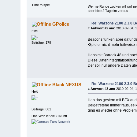
Time to split!
Wer ne Runde zocken will soll p
aber bitte 2 Tage im voraus
Re: Warzone 2100 2.3.0 Be
GPolice
«
Antwort #2 am:
2010-02-04, 1
Elite
Beacons funken aber dafür de
Beiträge: 179
•Spieler nicht mehr teilweis
Habs mit Barrock 48 und noc
Diese Datenintegritätsprüfung
Der soll nur andere Daten üb
Re: Warzone 2100 2.3.0 Be
Black NEXUS
«
Antwort #3 am:
2010-02-04, 1
Held
Hab das gestern mit BEX auch
Beigetretene immer raus, es k
Beiträge: 881
ging es wieder ohne Problem
Das Web ist die Zukunft