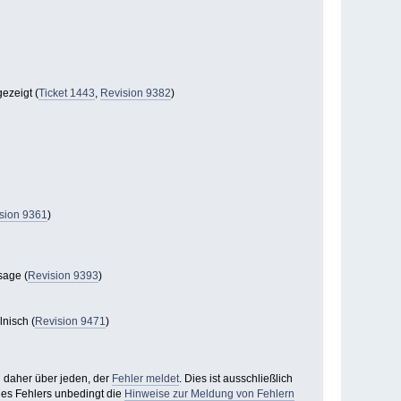
ezeigt (
Ticket 1443
,
Revision 9382
)
sion 9361
)
sage (
Revision 9393
)
lnisch (
Revision 9471
)
h daher über jeden, der
Fehler meldet
. Dies ist ausschließlich
ines Fehlers unbedingt die
Hinweise zur Meldung von Fehlern