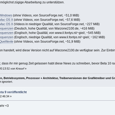
 möglichst zügige Abarbeitung zu unterstützen.
 Windows
(ohne Videos, von SourceForge.net, ~51,0 MiB)
 Mac OS X
(ohne Videos, von SourceForge.net, ~57,6 MiB)
 Mac OS X
(Videos in niedriger Qualität, von SourceForge.net, ~227 MiB)
sequenzen
(Deutsch, hohe Qualität, von Warzone2100.de, ~416 MiB)
sequenzen
(Englisch, hohe Qualität, von www.il.fontys.nl/~giel/, ~545 MiB)
sequenzen
(Englisch, niedrige Qualität, von www.il.fontys.nl/~giel/, ~162 MiB)
Quelltexte
(ohne Videos, von SourceForge.net, ~51,9 MiB)
on handelt, wird diese Version nicht auf Warzone2100.de verfügbar sein. Zur Einbi
r, dass ihr mir genug Zeit gelassen habt diese News zu schreiben, bevor Beta 10
20:13:51 von Kreuvf
»
, Betriebssystem, Prozessor + Architektur, Treiberversionen der Grafiktreiber und G
 ignoriert.
ta 9 veröffentlicht
2:46:34 »
ehr <3