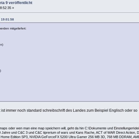
ta 9 veröffentlicht
8:52:35 »
, 19:01:58
rden mitgeliefert:
en)
)
zt ist immer noch standard schreibschrift des Landes zum Beispiel Englisch oder so
 maps oder wen man eine map speichern will, geht da hin C:\Dokumente und Einstellungen\
 Jahre und C&C 3 und C&C tiprerium of wars und Kans Rache, ACT of WAR Direct Action, Da
Home Edition SP3, NVIDIA GeForceFX 5200 Ultra Gamer 256 MB 3D, 768 MB DDRAM, AMD Al