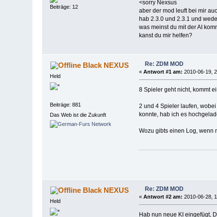
<sorry Nexsus
Beiträge: 12
aber der mod leuft bei mir auc
hab 2.3.0 und 2.3.1 und wede
was meinst du mit der AI komm
kanst du mir helfen?
Re: ZDM MOD
Black NEXUS
«
Antwort #1 am:
2010-06-19, 2
Held
8 Spieler geht nicht, kommt e
Beiträge: 881
2 und 4 Spieler laufen, wobei
konnte, hab ich es hochgela
Das Web ist die Zukunft
Wozu gibts einen Log, wenn n
Re: ZDM MOD
Black NEXUS
«
Antwort #2 am:
2010-06-28, 1
Held
Hab nun neue KI eingefügt, Dy