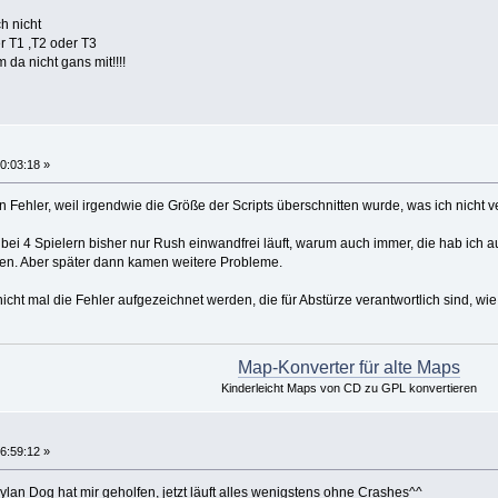
h nicht
r T1 ,T2 oder T3
 da nicht gans mit!!!!
0:03:18 »
in Fehler, weil irgendwie die Größe der Scripts überschnitten wurde, was ich nicht 
 bei 4 Spielern bisher nur Rush einwandfrei läuft, warum auch immer, die hab ich a
den. Aber später dann kamen weitere Probleme.
icht mal die Fehler aufgezeichnet werden, die für Abstürze verantwortlich sind, w
Map-Konverter für alte Maps
Kinderleicht Maps von CD zu GPL konvertieren
6:59:12 »
lan Dog hat mir geholfen, jetzt läuft alles wenigstens ohne Crashes^^