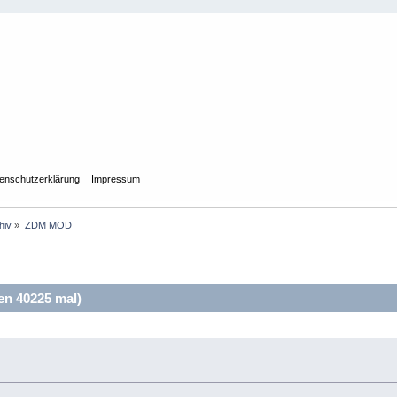
enschutzerklärung
Impressum
hiv
»
ZDM MOD
n 40225 mal)