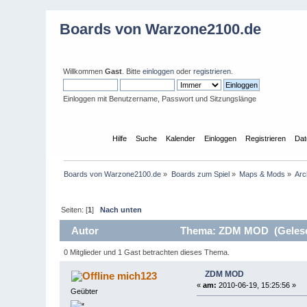
Boards von Warzone2100.de
Willkommen
Gast
. Bitte
einloggen
oder
registrieren
.
Einloggen mit Benutzername, Passwort und Sitzungslänge
Übersicht
Hilfe
Suche
Kalender
Einloggen
Registrieren
Dat
Boards von Warzone2100.de
»
Boards zum Spiel
»
Maps & Mods
»
Arc
Seiten: [
1
]
Nach unten
Autor
Thema: ZDM MOD (Gelese
0 Mitglieder und 1 Gast betrachten dieses Thema.
ZDM MOD
mich123
«
am:
2010-06-19, 15:25:56 »
Geübter