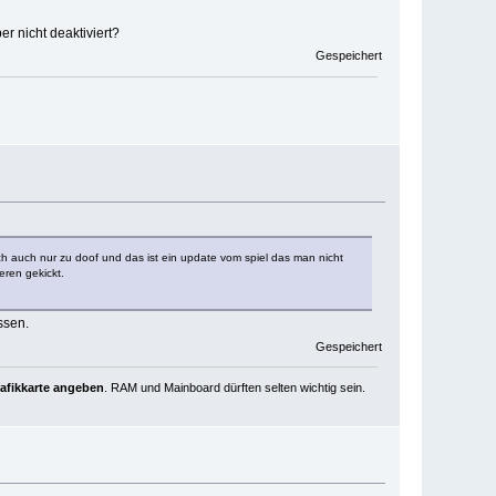
r nicht deaktiviert?
Gespeichert
ach auch nur zu doof und das ist ein update vom spiel das man nicht
eren gekickt.
ssen.
Gespeichert
rafikkarte angeben
. RAM und Mainboard dürften selten wichtig sein.