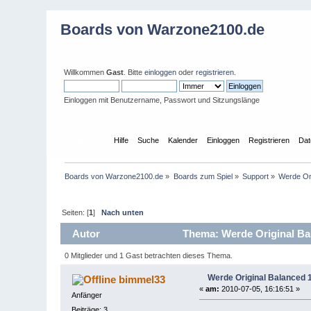
Boards von Warzone2100.de
Willkommen
Gast
. Bitte
einloggen
oder
registrieren
.
Einloggen mit Benutzername, Passwort und Sitzungslänge
Übersicht
Hilfe
Suche
Kalender
Einloggen
Registrieren
Dat
Boards von Warzone2100.de
»
Boards zum Spiel
»
Support
»
Werde Ori
Seiten: [
1
]
Nach unten
Autor
Thema: Werde Original Bal
0 Mitglieder und 1 Gast betrachten dieses Thema.
Werde Original Balanced 1
bimmel33
«
am:
2010-07-05, 16:16:51 »
Anfänger
Beiträge: 3