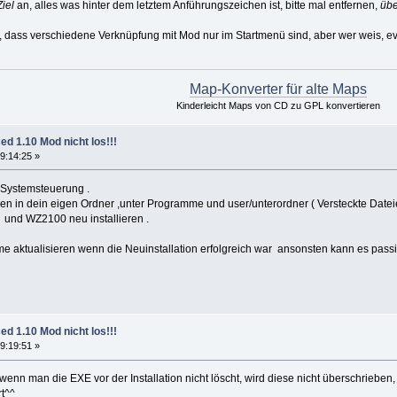
Ziel
an, alles was hinter dem letztem Anführungszeichen ist, bitte mal entfernen,
üb
, dass verschiedene Verknüpfung mit Mod nur im Startmenü sind, aber wer weis, ev
Map-Konverter für alte Maps
Kinderleicht Maps von CD zu GPL konvertieren
ed 1.10 Mod nicht los!!!
9:14:25 »
r Systemsteuerung .
n in dein eigen Ordner ,unter Programme und user/unterordner ( Versteckte Dateie
und WZ2100 neu installieren .
 aktualisieren wenn die Neuinstallation erfolgreich war ansonsten kann es pas
ed 1.10 Mod nicht los!!!
9:19:51 »
enn man die EXE vor der Installation nicht löscht, wird diese nicht überschrieben
rt^^