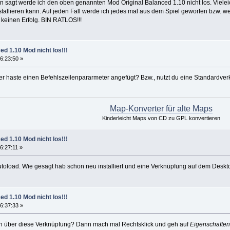
on sagt werde ich den oben genannten Mod Original Balanced 1.10 nicht los. Vieleic
stallieren kann. Auf jeden Fall werde ich jedes mal aus dem Spiel geworfen bzw. w
r keinen Erfolg. BIN RATLOS!!!
ed 1.10 Mod nicht los!!!
6:23:50 »
r haste einen Befehlszeilenpararmeter angefügt? Bzw., nutzt du eine Standardver
Map-Konverter für alte Maps
Kinderleicht Maps von CD zu GPL konvertieren
ed 1.10 Mod nicht los!!!
6:27:11 »
utoload. Wie gesagt hab schon neu installiert und eine Verknüpfung auf dem Deskt
ed 1.10 Mod nicht los!!!
6:37:33 »
uch über diese Verknüpfung? Dann mach mal Rechtsklick und geh auf
Eigenschaften