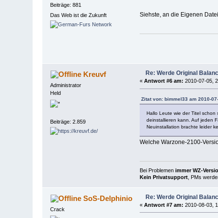
Beiträge: 881
Siehste, an die Eigenen Date
Das Web ist die Zukunft
Re: Werde Original Balanc
Kreuvf
«
Antwort #6 am:
2010-07-05, 2
Administrator
Held
Zitat von: bimmel33 am 2010-07-
Hallo Leute wie der Titel schon
deinstallieren kann. Auf jeden 
Beiträge: 2.859
Neuinstallation brachte leider 
Welche Warzone-2100-Versi
Bei Problemen
immer WZ-Version
Kein Privatsupport
, PMs werden
Re: Werde Original Balanc
SoS-Delphinio
«
Antwort #7 am:
2010-08-03, 1
Crack