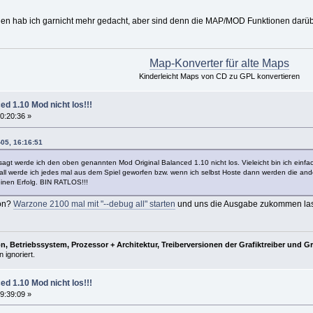
ien hab ich garnicht mehr gedacht, aber sind denn die MAP/MOD Funktionen darübe
Map-Konverter für alte Maps
Kinderleicht Maps von CD zu GPL konvertieren
ed 1.10 Mod nicht los!!!
0:20:36 »
05, 16:16:51
 sagt werde ich den oben genannten Mod Original Balanced 1.10 nicht los. Vieleicht bin ich einf
Fall werde ich jedes mal aus dem Spiel geworfen bzw. wenn ich selbst Hoste dann werden die and
keinen Erfolg. BIN RATLOS!!!
on?
Warzone 2100 mal mit "--debug all" starten
und uns die Ausgabe zukommen la
, Betriebssystem, Prozessor + Architektur, Treiberversionen der Grafiktreiber und G
 ignoriert.
ed 1.10 Mod nicht los!!!
9:39:09 »