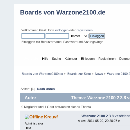
Boards von Warzone2100.de
Willkommen
Gast
. Bitte
einloggen
oder
registrieren
.
Einloggen mit Benutzername, Passwort und Sitzungslänge
Übersicht
Hilfe
Suche
Kalender
Einloggen
Registrieren
Datens
Boards von Warzone2100.de
»
Boards zur Seite
»
News
»
Warzone 2100 2.
Seiten: [
1
]
Nach unten
Autor
Thema: Warzone 2100 2.3.8 ve
0 Mitglieder und 1 Gast betrachten dieses Thema.
Warzone 2100 2.3.8 veröffentl
Kreuvf
«
am:
2011-05-29, 20:20:27 »
Administrator
Held