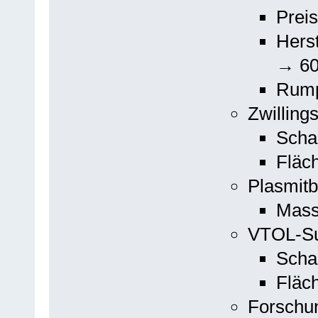
Preis
Herst
→ 6
Rump
Zwilling
Scha
Fläc
Plasmit
Mass
VTOL-Su
Scha
Fläc
Forschu