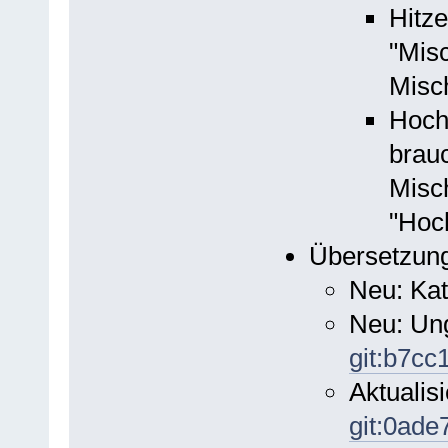
Hitze
"Misc
Misc
Hoch
brauc
Misc
"Hoc
Übersetzun
Neu: Kat
Neu: Ung
git:b7cc
Aktualisi
git:0ad