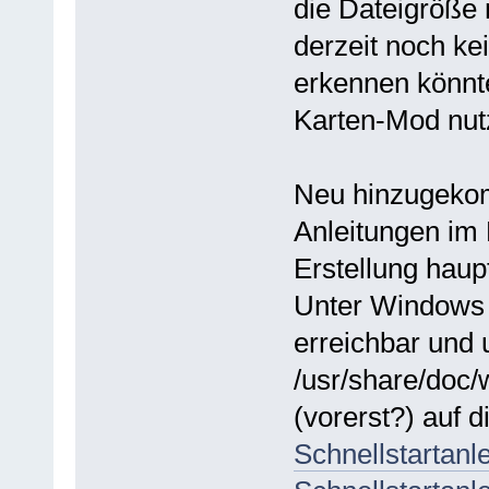
die Dateigröße 
derzeit noch k
erkennen könnte
Karten-Mod nutz
Neu hinzugekom
Anleitungen im
Erstellung haup
Unter Windows 
erreichbar und 
/usr/share/doc
(vorerst?) auf 
Schnellstartanl