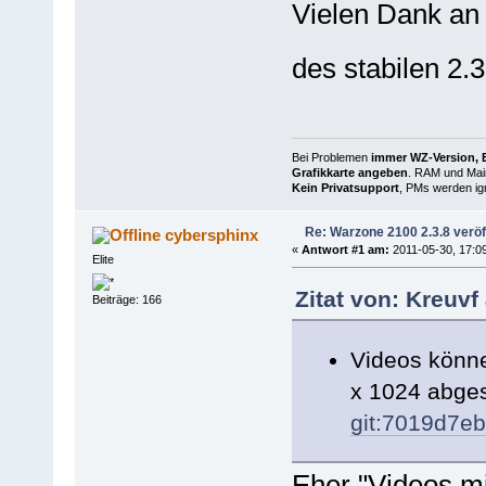
Vielen Dank a
des stabilen 2
Bei Problemen
immer WZ-Version, B
Grafikkarte angeben
. RAM und Main
Kein Privatsupport
, PMs werden ign
Re: Warzone 2100 2.3.8 veröff
cybersphinx
«
Antwort #1 am:
2011-05-30, 17:09
Elite
Zitat von: Kreuvf
Beiträge: 166
Videos könne
x 1024 abges
git:7019d7e
Eher "Videos mi