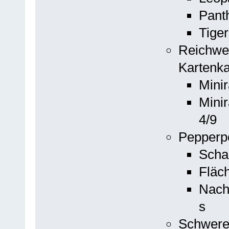
Pant
Tige
Reichwei
Kartenka
Mini
Minir
4/9
Pepperp
Scha
Fläc
Nachl
s
Schwere