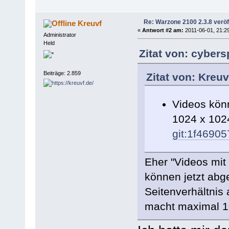
Re: Warzone 2100 2.3.8 veröff
Kreuvf
«
Antwort #2 am:
2011-06-01, 21:29
Administrator
Held
Zitat von: cyber
Beiträge: 2.859
Zitat von: Kreu
Videos könn
1024 x 1024
git:1f4690
Eher "Videos mit
können jetzt abg
Seitenverhältnis 
macht maximal 1