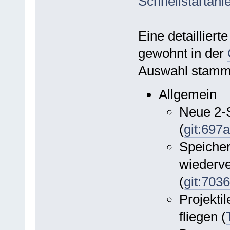
Schnellstartanl
Eine detailliert
gewohnt in der
Auswahl stamm
Allgemein
Neue 2-S
(
git:697
Speicher
wiederve
(
git:703
Projekti
fliegen (