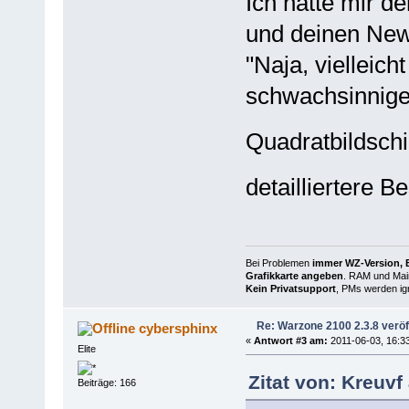
Ich hatte mir 
und deinen News
"Naja, vielleich
schwachsinnige
Quadratbildsc
detailliertere 
Bei Problemen
immer WZ-Version, B
Grafikkarte angeben
. RAM und Main
Kein Privatsupport
, PMs werden ign
Re: Warzone 2100 2.3.8 veröff
cybersphinx
«
Antwort #3 am:
2011-06-03, 16:33
Elite
Zitat von: Kreuvf
Beiträge: 166