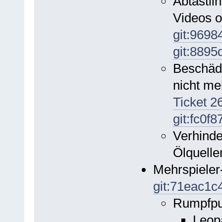
Abtastli
Videos o
git:9698
git:889
Beschädi
nicht me
Ticket 2
git:fc0f
Verhind
Ölquelle
Mehrspieler
git:71eac1c
Rumpfpu
Leop