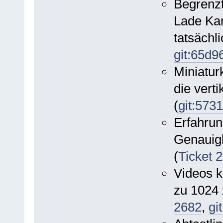
Begrenzt
Lade Kar
tatsächli
git:65d9
Miniaturk
die verti
(
git:573
Erfahrun
Genauigk
(
Ticket 
Videos k
zu 1024 
2682
,
gi