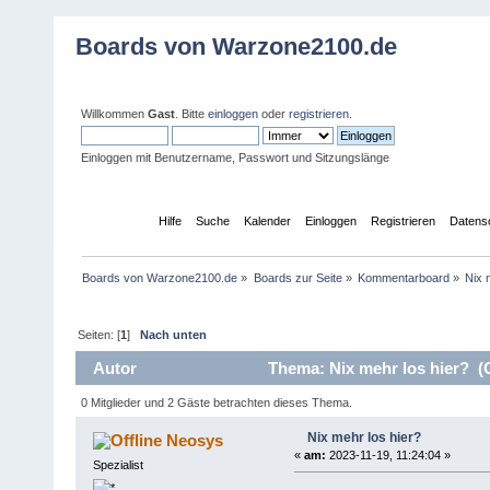
Boards von Warzone2100.de
Willkommen
Gast
. Bitte
einloggen
oder
registrieren
.
Einloggen mit Benutzername, Passwort und Sitzungslänge
Übersicht
Hilfe
Suche
Kalender
Einloggen
Registrieren
Datens
Boards von Warzone2100.de
»
Boards zur Seite
»
Kommentarboard
»
Nix 
Seiten: [
1
]
Nach unten
Autor
Thema: Nix mehr los hier? (
0 Mitglieder und 2 Gäste betrachten dieses Thema.
Nix mehr los hier?
Neosys
«
am:
2023-11-19, 11:24:04 »
Spezialist