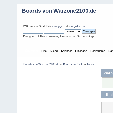
Boards von Warzone2100.de
Willkommen
Gast
. Bitte
einloggen
oder
registrieren
.
Einloggen mit Benutzername, Passwort und Sitzungslänge
Übersicht
Hilfe
Suche
Kalender
Einloggen
Registrieren
Dat
Boards von Warzone2100.de
»
Boards zur Seite
»
News
Warn
Ein