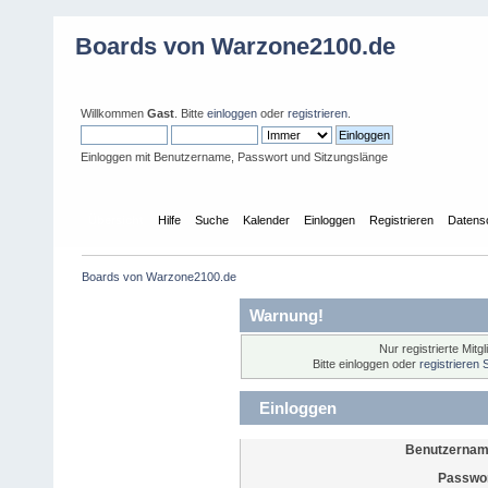
Boards von Warzone2100.de
Willkommen
Gast
. Bitte
einloggen
oder
registrieren
.
Einloggen mit Benutzername, Passwort und Sitzungslänge
Übersicht
Hilfe
Suche
Kalender
Einloggen
Registrieren
Datens
Boards von Warzone2100.de
Warnung!
Nur registrierte Mitg
Bitte einloggen oder
registrieren 
Einloggen
Benutzernam
Passwor