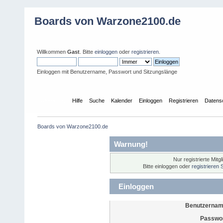
Boards von Warzone2100.de
Willkommen
Gast
. Bitte
einloggen
oder
registrieren
.
Einloggen mit Benutzername, Passwort und Sitzungslänge
Übersicht
Hilfe
Suche
Kalender
Einloggen
Registrieren
Datens
Boards von Warzone2100.de
Warnung!
Nur registrierte Mitg
Bitte einloggen oder
registrieren 
Einloggen
Benutzernam
Passwor