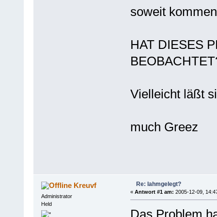
soweit kommen 
HAT DIESES 
BEOBACHTET
Vielleicht läßt 
much Greez
Re: lahmgelegt?
Kreuvf
«
Antwort #1 am:
2005-12-09, 14:4
Administrator
Held
Das Problem ha