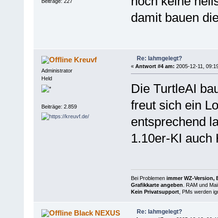
noch keine hell
Beiträge: 227
damit bauen die
Re: lahmgelegt?
Kreuvf
«
Antwort #4 am:
2005-12-11, 09:19
Administrator
Held
Die TurtleAI ba
freut sich ein L
Beiträge: 2.859
entsprechend la
1.10er-KI auch 
Bei Problemen
immer WZ-Version, B
Grafikkarte angeben
. RAM und Main
Kein Privatsupport
, PMs werden ign
Re: lahmgelegt?
Black NEXUS