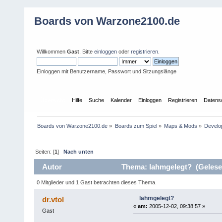
Boards von Warzone2100.de
Willkommen
Gast
. Bitte
einloggen
oder
registrieren
.
Einloggen mit Benutzername, Passwort und Sitzungslänge
Übersicht
Hilfe
Suche
Kalender
Einloggen
Registrieren
Datens
Boards von Warzone2100.de
»
Boards zum Spiel
»
Maps & Mods
»
Develo
Seiten: [
1
]
Nach unten
Autor
Thema: lahmgelegt? (Gelese
0 Mitglieder und 1 Gast betrachten dieses Thema.
lahmgelegt?
dr.vtol
«
am:
2005-12-02, 09:38:57 »
Gast