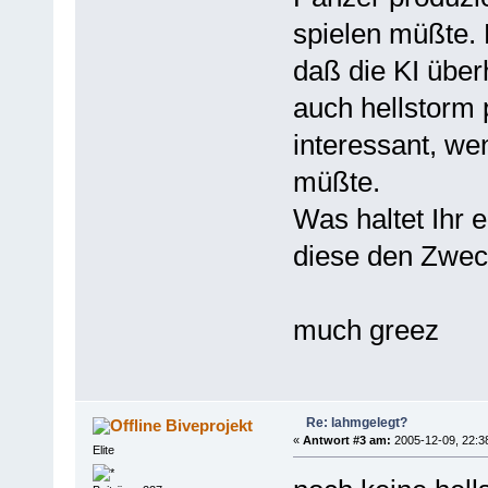
spielen müßte. 
daß die KI über
auch hellstorm 
interessant, we
müßte.
Was haltet Ihr e
diese den Zwe
much greez
Re: lahmgelegt?
Biveprojekt
«
Antwort #3 am:
2005-12-09, 22:3
Elite