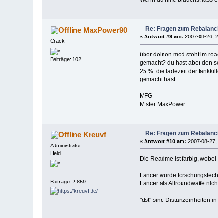
Wenn du hilfe brauchst lass 
Re: Fragen zum Rebalanc
MaxPower90
«
Antwort #9 am:
2007-08-26, 2
Crack
über deinen mod steht im read
Beiträge: 102
gemacht? du hast aber den sc
25 %. die ladezeit der tankkil
gemacht hast.
MFG
Mister MaxPower
Re: Fragen zum Rebalanc
Kreuvf
«
Antwort #10 am:
2007-08-27, 
Administrator
Held
Die Readme ist farbig, wobei 
Lancer wurde forschungstech
Beiträge: 2.859
Lancer als Allroundwaffe nich
"dst" sind Distanzeinheiten i