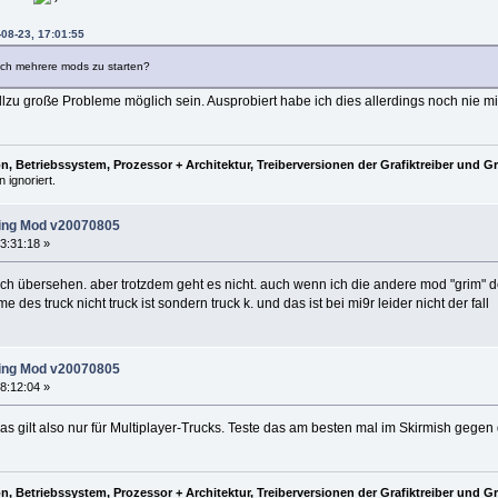
08-23, 17:01:55
lich mehrere mods zu starten?
llzu große Probleme möglich sein. Ausprobiert habe ich dies allerdings noch nie m
, Betriebssystem, Prozessor + Architektur, Treiberversionen der Grafiktreiber und G
 ignoriert.
ing Mod v20070805
3:31:18 »
ich übersehen. aber trotzdem geht es nicht. auch wenn ich die andere mod "grim" d
des truck nicht truck ist sondern truck k. und das ist bei mi9r leider nicht der fall
ing Mod v20070805
8:12:04 »
das gilt also nur für Multiplayer-Trucks. Teste das am besten mal im Skirmish gege
, Betriebssystem, Prozessor + Architektur, Treiberversionen der Grafiktreiber und G