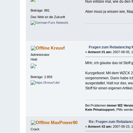
Nun erkläre mal, wie du den 
Beiträge: 881
Aber muss ja wissen wie, Map
Das Web ist die Zukunft
Fragen zum Rebalancing
Kreuvf
«
Antwort #1 am:
2007-08-05, 1
Administrator
Held
Mhh, ich glaube das ist Stoff 
Kurzgefasst: Mit dem WZCK 2
Beiträge: 2.859
vorgenommen. Dann habe ich 
ausgestattet. Halt nur das, w
Stoff für einen eigenen Artik
Bei Problemen
immer WZ-Version
Kein Privatsupport
, PMs werden
Re: Fragen zum Rebalanc
MaxPower90
«
Antwort #2 am:
2007-08-23, 1
Crack