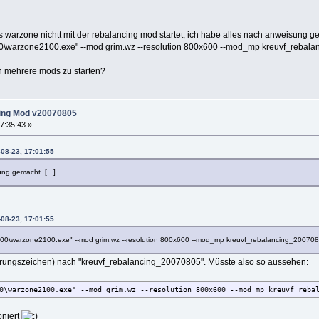
 warzone nichtt mit der rebalancing mod startet, ich habe alles nach anweisung 
\warzone2100.exe" --mod grim.wz --resolution 800x600 --mod_mp kreuvf_rebal
h mehrere mods zu starten?
ing Mod v20070805
7:35:43 »
08-23, 17:01:55
ung gemacht. [...]
08-23, 17:01:55
100\warzone2100.exe" --mod grim.wz --resolution 800x600 --mod_mp kreuvf_rebalancing_2007080
führungszeichen) nach "kreuvf_rebalancing_20070805". Müsste also so aussehen:
0\warzone2100.exe" --mod grim.wz --resolution 800x600 --mod_mp kreuvf_reba
oniert