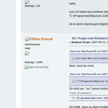
hallo,
Beiträge: 102
nun ich habe das problem das
"C:\Programme\Warzone 2100
ist es denn überhaupt möglic
Re: Fragen zum Rebalanc
Kreuvf
«
Antwort #3 am:
2007-08-23, 1
Administrator
Held
Zitat von: MaxPower90 am 2007-
[...] ich habe alles nach anweis
Beiträge: 2.859
Nein, hast du nicht.
Zitat von: MaxPower90 am 2007-
[...] "C:\Programme\Warzone 2
Dir fehlt ein ".wz" (ohne An
Code:
[Auswählen]
"C:\Programme\Warzone 210
Ich hoffe, dass es dann funkti