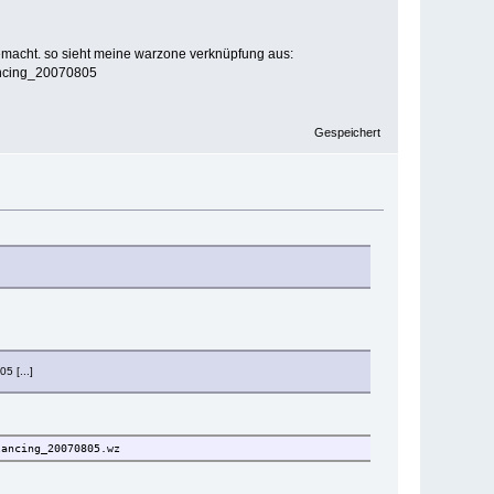
gemacht. so sieht meine warzone verknüpfung aus:
ancing_20070805
Gespeichert
5 [...]
lancing_20070805.wz