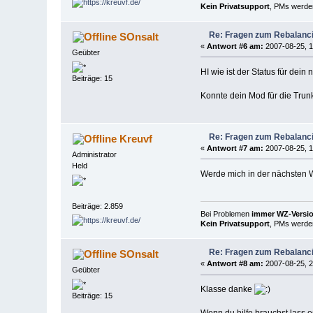
Kein Privatsupport
, PMs werden
Re: Fragen zum Rebalanc
SOnsalt
«
Antwort #6 am:
2007-08-25, 1
Geübter
HI wie ist der Status für dei
Beiträge: 15
Konnte dein Mod für die Trunk
Re: Fragen zum Rebalanc
Kreuvf
«
Antwort #7 am:
2007-08-25, 1
Administrator
Held
Werde mich in der nächsten
Beiträge: 2.859
Bei Problemen
immer WZ-Version
Kein Privatsupport
, PMs werden
Re: Fragen zum Rebalanc
SOnsalt
«
Antwort #8 am:
2007-08-25, 2
Geübter
Klasse danke
Beiträge: 15