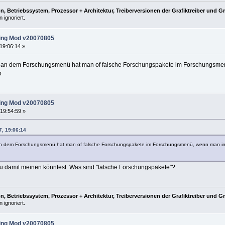
, Betriebssystem, Prozessor + Architektur, Treiberversionen der Grafiktreiber und G
 ignoriert.
ing Mod v20070805
19:06:14 »
an dem Forschungsmenü hat man of falsche Forschungspakete im Forschungsmenü,
b
ing Mod v20070805
19:54:59 »
7, 19:06:14
 dem Forschungsmenü hat man of falsche Forschungspakete im Forschungsmenü, wenn man im Team
u damit meinen könntest. Was sind "falsche Forschungspakete"?
, Betriebssystem, Prozessor + Architektur, Treiberversionen der Grafiktreiber und G
 ignoriert.
ing Mod v20070805