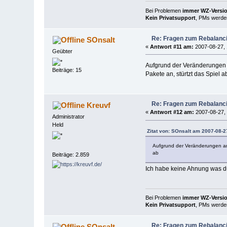
Bei Problemen
immer WZ-Version
Kein Privatsupport
, PMs werden
Re: Fragen zum Rebalanc
SOnsalt
«
Antwort #11 am:
2007-08-27, 
Geübter
Aufgrund der Veränderungen 
Beiträge: 15
Pakete an, stürtzt das Spiel a
Re: Fragen zum Rebalanc
Kreuvf
«
Antwort #12 am:
2007-08-27, 
Administrator
Held
Zitat von: SOnsalt am 2007-08-2
Aufgrund der Veränderungen an
ab
Beiträge: 2.859
Ich habe keine Ahnung was d
Bei Problemen
immer WZ-Version
Kein Privatsupport
, PMs werden
Re: Fragen zum Rebalanc
SOnsalt