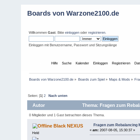
Boards von Warzone2100.de
Willkommen
Gast
. Bitte
einloggen
oder
registrieren
.
Einloggen mit Benutzername, Passwort und Sitzungslänge
Übersicht
Hilfe
Suche
Kalender
Einloggen
Registrieren
Dat
Boards von Warzone2100.de
»
Boards zum Spiel
»
Maps & Mods
»
Fra
Seiten: [
1
]
2
Nach unten
Autor
Thema: Fragen zum Rebala
0 Mitglieder und 1 Gast betrachten dieses Thema.
Fragen zum Rebalancing
Black NEXUS
«
am:
2007-08-05, 15:30:37 »
Held