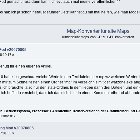
Mod gemacht hast, dann kann ich evt. auch mal meine veröffentlichen^^
s hab ich ja schon herausgefunden, jetzt kannst du mir mal helfen, wie man Mods 
Map-Konverter für alte Maps
Kinderleicht Maps von CD zu GPL konvertieren
 Mod v20070805
8:10:17 »
genug für einen eigenen Artikel.
.0 habe ich geschaut welche Werte in den Textdateien der mp.wz welchen Werte
mir zum Schnelltesten einen Ordner "mp" im Verzeichnis mit der warzone.exe an
as ich brauchte, also nur den stats-Ordner. In dem liegen dann drei Dateien und ein
el, ich hoffe du verstehst, dass ich das nicht hier in einem Kommentarthread abhand
, Betriebssystem, Prozessor + Architektur, Treiberversionen der Grafiktreiber und G
 ignoriert.
ing Mod v20070805
7:01:55 »