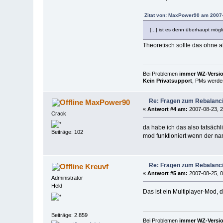
Zitat von: MaxPower90 am 2007-
[...] ist es denn überhaupt mög
Theoretisch sollte das ohne a
Bei Problemen
immer WZ-Version
Kein Privatsupport
, PMs werden
Re: Fragen zum Rebalanc
MaxPower90
«
Antwort #4 am:
2007-08-23, 2
Crack
da habe ich das also tatsächl
Beiträge: 102
mod funktioniert wenn der name 
Re: Fragen zum Rebalanc
Kreuvf
«
Antwort #5 am:
2007-08-25, 0
Administrator
Held
Das ist ein Multiplayer-Mod, 
Beiträge: 2.859
Bei Problemen
immer WZ-Version