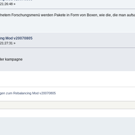
21:26:48 »
fnetem Forschungsmenü werden Pakete in Form von Boxen, wie die, die man aufsa
ing Mod v20070805
21:27:31 »
n der kampagne
gen zum Rebalancing Mod v20070805