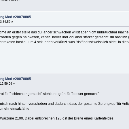
es mich wissen.
ing Mod v20070805
3:34:59 »
me an erster stelle das du lancer schwächen willst aber nicht unbrauchbar machen w
haden gegen halbketten, ketten, hover und vtol aber stärker gemacht. du hast i
ler raketen hast du um 4 sekunden verkürtzt. was "dst" heisst weiss ich nicht. in d
ing Mod v20070805
12:59:09 »
rot für "schlechter gemacht" steht und grün für "besser gemacht".
nisch nach hinten verschoben und dadurch, dass der gesamte Sprengkopf für Anti
t mehr einsatzfähig.
n Warzone 2100. Dabei entsprechen 128 dst der Breite eines Kartenfeldes.