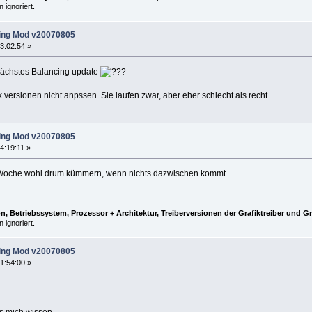
 ignoriert.
ing Mod v20070805
3:02:54 »
n nächstes Balancing update
 versionen nicht anpssen. Sie laufen zwar, aber eher schlecht als recht.
ing Mod v20070805
4:19:11 »
 Woche wohl drum kümmern, wenn nichts dazwischen kommt.
, Betriebssystem, Prozessor + Architektur, Treiberversionen der Grafiktreiber und G
 ignoriert.
ing Mod v20070805
1:54:00 »