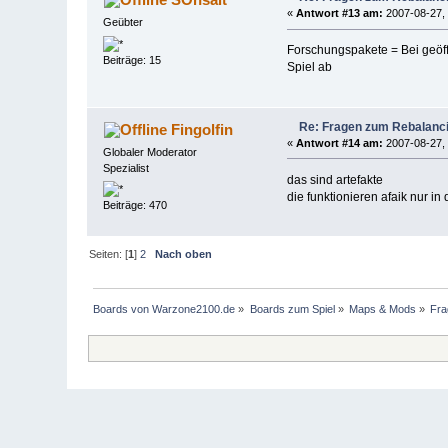
«
Antwort #13 am:
2007-08-27, 
Geübter
Forschungspakete = Bei geöf
Beiträge: 15
Spiel ab
Re: Fragen zum Rebalanc
Fingolfin
«
Antwort #14 am:
2007-08-27, 
Globaler Moderator
Spezialist
das sind artefakte
die funktionieren afaik nur i
Beiträge: 470
Seiten: [
1
]
2
Nach oben
Boards von Warzone2100.de
»
Boards zum Spiel
»
Maps & Mods
»
Fra