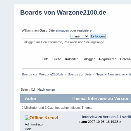
Boards von Warzone2100.de
Willkommen
Gast
. Bitte
einloggen
oder
registrieren
.
Einloggen mit Benutzername, Passwort und Sitzungslänge
Übersicht
Hilfe
Suche
Kalender
Einloggen
Registrieren
Datens
Boards von Warzone2100.de
»
Boards zur Seite
»
News
»
Newsarchiv
»
I
Seiten: [
1
]
Nach unten
Autor
Thema: Interview zu Version 2
0 Mitglieder und 1 Gast betrachten dieses Thema.
Interview zu Version 2.1 veröf
Kreuvf
«
am:
2007-10-08, 16:19:38 »
Administrator
Held