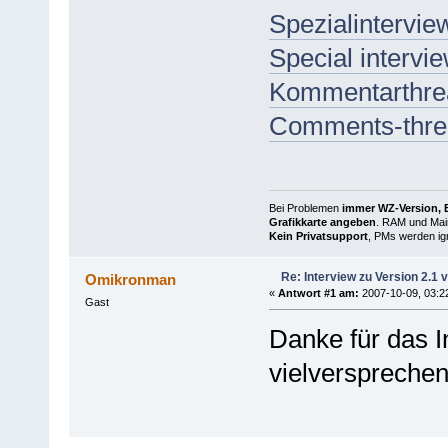
Spezialintervie
Special intervi
Kommentarthrea
Comments-threa
Bei Problemen
immer WZ-Version, B
Grafikkarte angeben
. RAM und Main
Kein Privatsupport
, PMs werden ign
Re: Interview zu Version 2.1 v
Omikronman
«
Antwort #1 am:
2007-10-09, 03:2
Gast
Danke für das I
vielversprechend