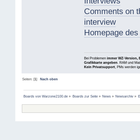
Interviews
Comments on the
interview
Homepage des W
Bei Problemen
immer WZ-Version, B
Grafikkarte angeben
. RAM und Main
Kein Privatsupport
, PMs werden ign
Seiten: [
1
]
Nach oben
Boards von Warzone2100.de
»
Boards zur Seite
»
News
»
Newsarchiv
»
E