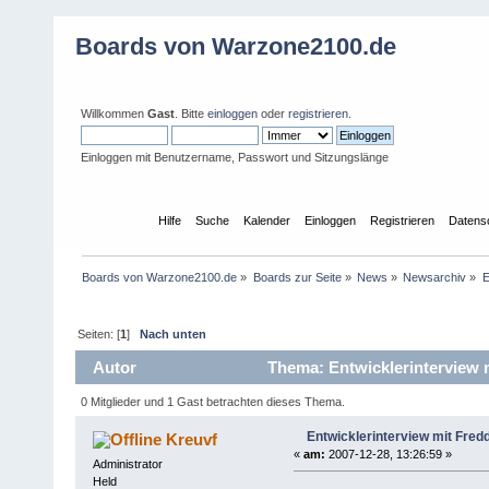
Boards von Warzone2100.de
Willkommen
Gast
. Bitte
einloggen
oder
registrieren
.
Einloggen mit Benutzername, Passwort und Sitzungslänge
Übersicht
Hilfe
Suche
Kalender
Einloggen
Registrieren
Datens
Boards von Warzone2100.de
»
Boards zur Seite
»
News
»
Newsarchiv
»
E
Seiten: [
1
]
Nach unten
Autor
Thema: Entwicklerinterview 
0 Mitglieder und 1 Gast betrachten dieses Thema.
Entwicklerinterview mit Fred
Kreuvf
«
am:
2007-12-28, 13:26:59 »
Administrator
Held