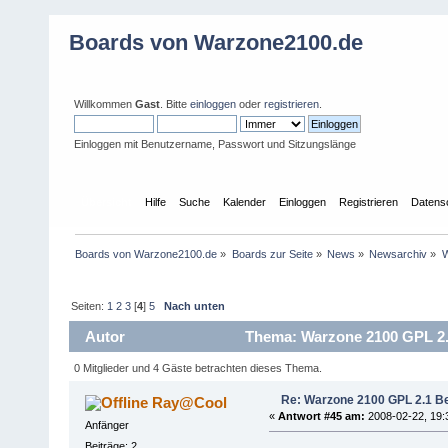
Boards von Warzone2100.de
Willkommen
Gast
. Bitte
einloggen
oder
registrieren
.
Einloggen mit Benutzername, Passwort und Sitzungslänge
Übersicht
Hilfe
Suche
Kalender
Einloggen
Registrieren
Datens
Boards von Warzone2100.de
»
Boards zur Seite
»
News
»
Newsarchiv
»
W
Seiten:
1
2
3
[
4
]
5
Nach unten
Autor
Thema: Warzone 2100 GPL 2.1 
0 Mitglieder und 4 Gäste betrachten dieses Thema.
Re: Warzone 2100 GPL 2.1 Bet
Ray@Cool
«
Antwort #45 am:
2008-02-22, 19:
Anfänger
Beiträge: 2