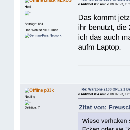
Black NEXUS
«
Antwort #53 am:
2008-02-23, 15:
Held
Das kommt jetz
Beiträge: 881
ihr benutzt, di
Das Web ist die Zukunft
ich das auch ma
aufm Laptop.
Re: Warzone 2100 GPL 2.1 Bet
p33k
«
Antwort #54 am:
2008-02-23, 17:
Neuling
Zitat von: Freus
Beiträge: 7
Wieso verhaken s
Ecken oder sie "