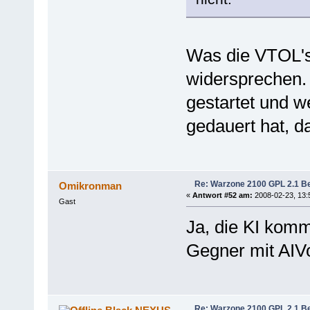
Was die VTOL's
widersprechen. 
gestartet und w
gedauert hat, d
Re: Warzone 2100 GPL 2.1 Bet
Omikronman
«
Antwort #52 am:
2008-02-23, 13:
Gast
Ja, die KI komm
Gegner mit AIVo
Re: Warzone 2100 GPL 2.1 Bet