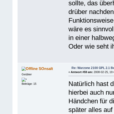
sollte, das über
drüber nachden
Funktionsweise 
wäre es sinnvol
in einer halbweg
Oder wie seht i
Re: Warzone 2100 GPL 2.1 Bet
SOnsalt
«
Antwort #59 am:
2008-02-25, 19:
Geübter
Natürlich hast 
Beiträge: 15
hierbei auch nu
Händchen für d
später alles a