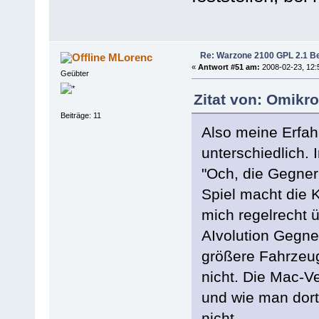
Re: Warzone 2100 GPL 2.1 Bet
MLorenc
«
Antwort #51 am:
2008-02-23, 12:
Geübter
Zitat von: Omikr
Beiträge: 11
Also meine Erfah
unterschiedlich. 
"Och, die Gegner
Spiel macht die 
mich regelrecht ü
AIvolution Gegne
größere Fahrzeug
nicht. Die Mac-V
und wie man dort 
nicht.