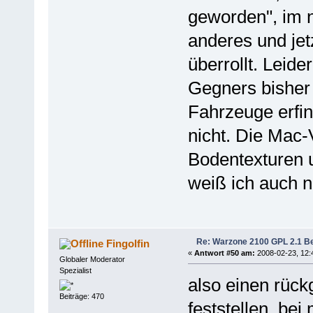
geworden", im 
anderes und jet
überrollt. Leide
Gegners bisher
Fahrzeuge erfin
nicht. Die Mac-
Bodentexturen u
weiß ich auch n
Re: Warzone 2100 GPL 2.1 Bet
Fingolfin
«
Antwort #50 am:
2008-02-23, 12:
Globaler Moderator
Spezialist
also einen rückg
Beiträge: 470
feststellen, be