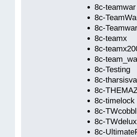
8c-teamwar
8c-TeamWa
8c-Teamwa
8c-teamx
8c-teamx20
8c-team_wa
8c-Testing
8c-tharsisv
8c-THEMA
8c-timelock
8c-TWcobbl
8c-TWdelux
8c-Ultimat