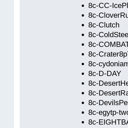
8c-CC-IcePl
8c-CloverR
8c-Clutch
8c-ColdStee
8c-COMBA
8c-Crater8p
8c-cydonia
8c-D-DAY
8c-DesertH
8c-DesertR
8c-DevilsP
8c-egytp-tw
8c-EIGHTB