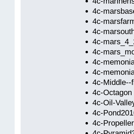
4c-marineri
4c-marsbas
4c-marsfar
4c-marsout
4c-mars_4_
4c-mars_m
4c-memoni
4c-memoni
4c-Middle--f
4c-Octagon
4c-Oil-Valle
4c-Pond201
4c-Propeller
4c-Pyramid