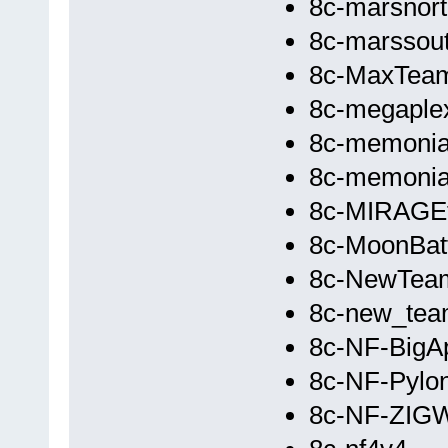
8c-marsnor
8c-marssou
8c-MaxTea
8c-megaple
8c-memoni
8c-memonia
8c-MIRAGEt
8c-MoonBat
8c-NewTea
8c-new_te
8c-NF-BigA
8c-NF-Pylo
8c-NF-ZIG