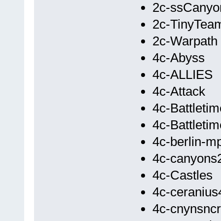
2c-ssCanyo
2c-TinyTea
2c-Warpath
4c-Abyss
4c-ALLIES
4c-Attack
4c-Battleti
4c-Battleti
4c-berlin-m
4c-canyons
4c-Castles
4c-ceranius
4c-cnynsncr