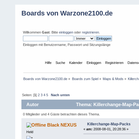
Boards von Warzone2100.de
Willkommen
Gast
. Bitte
einloggen
oder
registrieren
.
Einloggen mit Benutzername, Passwort und Sitzungslänge
Übersicht
Hilfe
Suche
Kalender
Einloggen
Registrieren
Datens
Boards von Warzone2100.de
»
Boards zum Spiel
»
Maps & Mods
»
Killer
Seiten: [
1
]
2
3
4
5
Nach unten
Autor
Thema: Killerchange-Map-Pa
0 Mitglieder und 4 Gäste betrachten dieses Thema.
Killerchange-Map-Packs
Black NEXUS
«
am:
2008-08-01, 20:28:36 »
Held