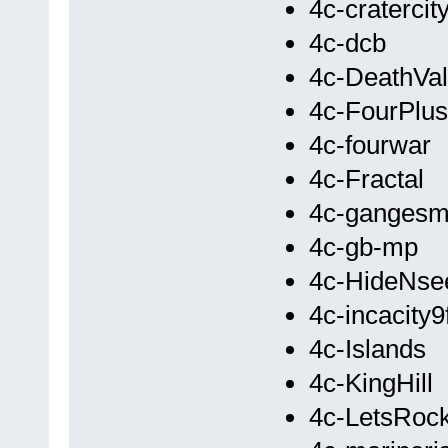
4c-cratercit
4c-dcb
4c-DeathVal
4c-FourPlus
4c-fourwar
4c-Fractal
4c-gangesm
4c-gb-mp
4c-HideNse
4c-incacity9
4c-Islands
4c-KingHill
4c-LetsRoc