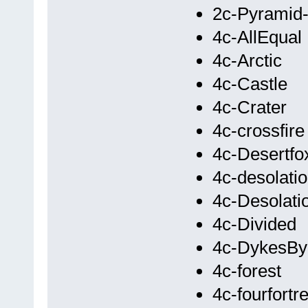
2c-Pyramid
4c-AllEqual
4c-Arctic
4c-Castle
4c-Crater
4c-crossfire
4c-Desertfo
4c-desolati
4c-Desolati
4c-Divided
4c-DykesBy
4c-forest
4c-fourfortr