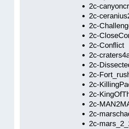
2c-canyoncr
2c-ceranius
2c-Challeng
2c-CloseCo
2c-Conflict
2c-craters4
2c-Dissecte
2c-Fort_rus
2c-KillingP
2c-KingOfTh
2c-MAN2M
2c-marscha
2c-mars_2_