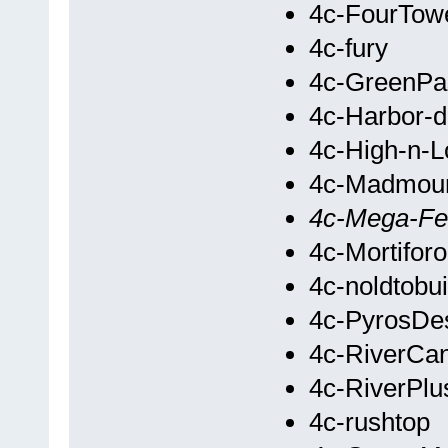
4c-FourTow
4c-fury
4c-GreenPa
4c-Harbor-d
4c-High-n-
4c-Madmoun
4c-Mega-Fe
4c-Mortifor
4c-noldtobu
4c-PyrosDe
4c-RiverCa
4c-RiverPlu
4c-rushtop