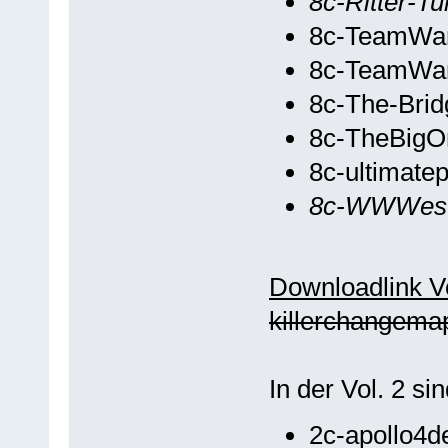
8c-Ritter-Tu
8c-TeamWa
8c-TeamWa
8c-The-Brid
8c-TheBigO
8c-ultimate
8c-WWWes
Downloadlink Vo
killerchangema
In der Vol. 2 s
2c-apollo4d