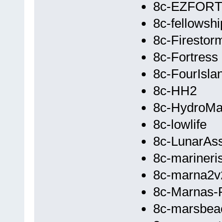
8c-EZFOR
8c-fellowshi
8c-Firestor
8c-Fortress
8c-FourIsla
8c-HH2
8c-HydroM
8c-lowlife
8c-LunarAss
8c-marineri
8c-marna2v
8c-Marnas-
8c-marsbea