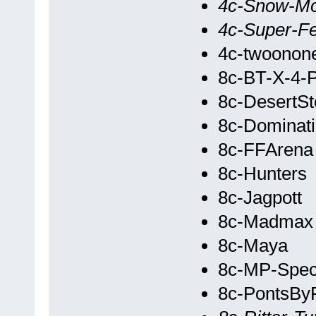
4c-Snow-Mo
4c-Super-F
4c-twoonon
8c-BT-X-4-P
8c-DesertS
8c-Dominat
8c-FFArena
8c-Hunters
8c-Jagpott
8c-Madmax
8c-Maya
8c-MP-Spec
8c-PontsBy