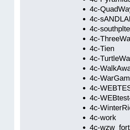
4c-QuadWa
4c-sANDL
4c-southplte
4c-ThreeWa
4c-Tien
4c-TurtleW
4c-WalkAw
4c-WarGam
4c-WEBTE
4c-WEBtest
4c-WinterR
4c-work
4c-wzw_fort