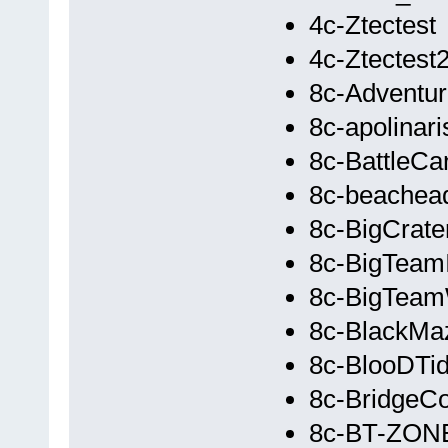
4c-Ztectest
4c-Ztectest
8c-Adventu
8c-apolinari
8c-BattleCa
8c-beachea
8c-BigCrate
8c-BigTeam
8c-BigTea
8c-BlackMa
8c-BlooDTi
8c-BridgeCo
8c-BT-ZON