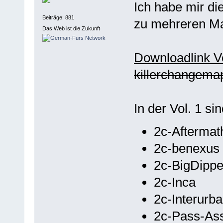
Ich habe mir d
Beiträge: 881
zu mehreren M
Das Web ist die Zukunft
Downloadlink Vo
killerchangema
In der Vol. 1 s
2c-Aftermat
2c-benexus
2c-BigDippe
2c-Inca
2c-Interurb
2c-Pass-Ass