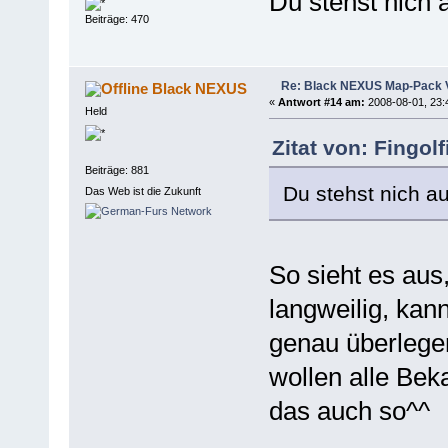
Du stehst nich
Beiträge: 470
Re: Black NEXUS Map-Pack V
Black NEXUS
«
Antwort #14 am:
2008-08-01, 23:
Held
Zitat von: Fingol
Beiträge: 881
Du stehst nich 
Das Web ist die Zukunft
So sieht es aus
langweilig, ka
genau überlege
wollen alle Bek
das auch so^^