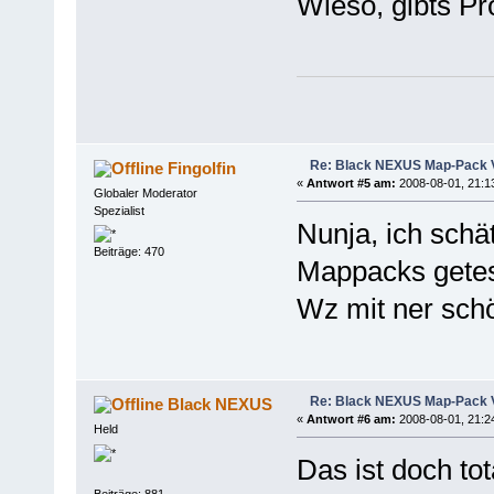
Wieso, gibts P
Re: Black NEXUS Map-Pack V
Fingolfin
«
Antwort #5 am:
2008-08-01, 21:1
Globaler Moderator
Spezialist
Nunja, ich schä
Beiträge: 470
Mappacks getes
Wz mit ner sch
Re: Black NEXUS Map-Pack V
Black NEXUS
«
Antwort #6 am:
2008-08-01, 21:2
Held
Das ist doch to
Beiträge: 881