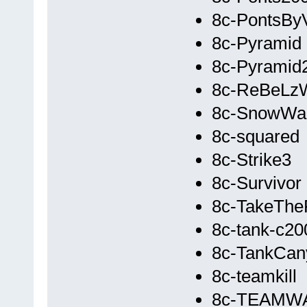
8c-PontsByV
8c-Pyramid
8c-Pyramid
8c-ReBeLz
8c-SnowWa
8c-squared
8c-Strike3
8c-Survivor
8c-TakeThe
8c-tank-c20
8c-TankCan
8c-teamkill
8c-TEAMW