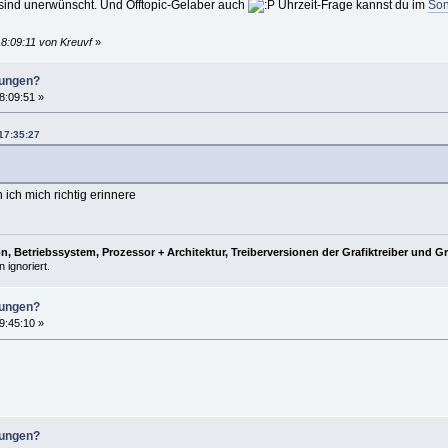
 sind unerwünscht. Und Offtopic-Gelaber auch
Uhrzeit-Frage kannst du im
Son
18:09:11 von Kreuvf
»
lungen?
8:09:51 »
 17:35:27
n ich mich richtig erinnere
, Betriebssystem, Prozessor + Architektur, Treiberversionen der Grafiktreiber und G
 ignoriert.
lungen?
9:45:10 »
lungen?