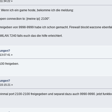
11:34:22 »
r. Wenn ich ein game hoste, bekomme ich die meldung:
pen connection to: [meine ip] :2100".
reigeben von 9998-9999 habe ich schon gemacht. Firewall blockt warzone ebenfalls
LAN 7240 falls euch das die hilfe erleichtert.
lungen?
13:07:41 »
100 freigeben.
lungen?
15:15:21 »
be einmal port 2100-2100 freigegeben und separat dazu auch 9990-9990. jetzt funktion