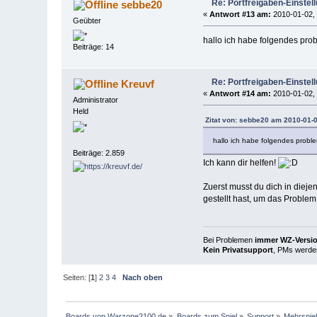
Re: Portfreigaben-Einstel
sebbe20
«
Antwort #13 am:
2010-01-02, 
Geübter
hallo ich habe folgendes prob
Beiträge: 14
Re: Portfreigaben-Einstel
Kreuvf
«
Antwort #14 am:
2010-01-02, 
Administrator
Held
Zitat von: sebbe20 am 2010-01-0
hallo ich habe folgendes proble
Beiträge: 2.859
Ich kann dir helfen!
Zuerst musst du dich in dieje
gestellt hast, um das Problem
Bei Problemen
immer WZ-Version
Kein Privatsupport
, PMs werden
Seiten: [
1
]
2
3
4
Nach oben
Boards von Warzone2100.de
»
Boards zum Spiel
»
Support
»
Mehrspie