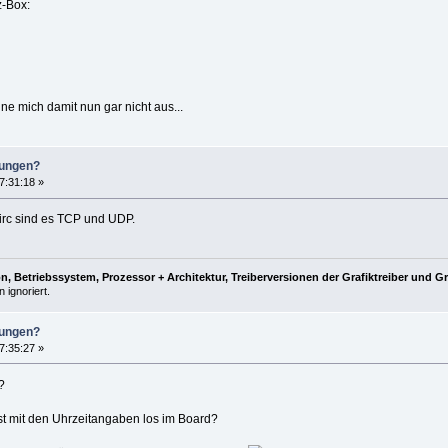
z-Box:
e mich damit nun gar nicht aus...
lungen?
7:31:18 »
iirc sind es TCP und UDP.
, Betriebssystem, Prozessor + Architektur, Treiberversionen der Grafiktreiber und G
 ignoriert.
lungen?
7:35:27 »
?
t mit den Uhrzeitangaben los im Board?