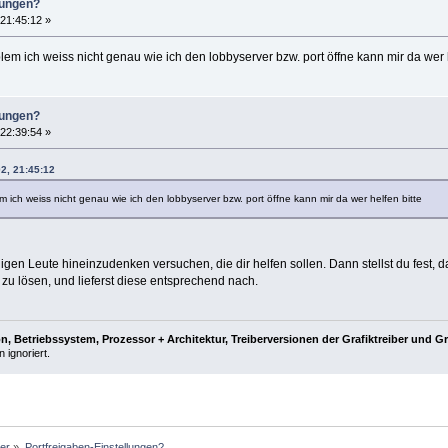
lungen?
21:45:12 »
lem ich weiss nicht genau wie ich den lobbyserver bzw. port öffne kann mir da wer h
lungen?
22:39:54 »
2, 21:45:12
m ich weiss nicht genau wie ich den lobbyserver bzw. port öffne kann mir da wer helfen bitte
nigen Leute hineinzudenken versuchen, die dir helfen sollen. Dann stellst du fest
 zu lösen, und lieferst diese entsprechend nach.
, Betriebssystem, Prozessor + Architektur, Treiberversionen der Grafiktreiber und G
 ignoriert.
ler
»
Portfreigaben-Einstellungen?