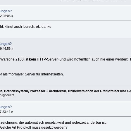
lungen?
2:25:06 »
t, klingt auch logisch. ok, danke
lungen?
9:46:56 »
 Warzone 2100 ist
kein
HTTP-Server (und wird hoffentlich auch nie einer werden). Du
 als "normale" Server für Internetseiten.
, Betriebssystem, Prozessor + Architektur, Treiberversionen der Grafiktreiber und G
 ignoriert.
lungen?
7:23:44 »
eichnung, die automatisch gesetzt wird und jederzeit änderbar ist.
Welche Art Protokoll muss gesetzt werden?