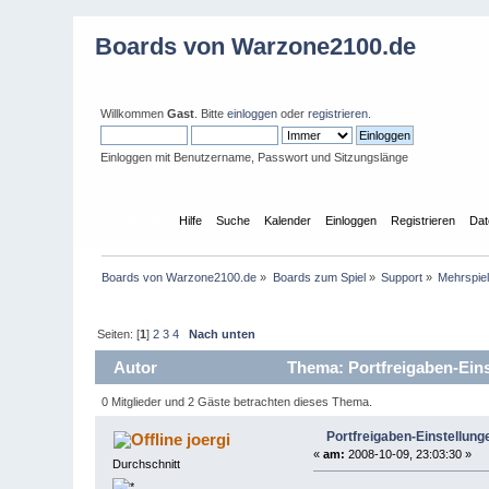
Boards von Warzone2100.de
Willkommen
Gast
. Bitte
einloggen
oder
registrieren
.
Einloggen mit Benutzername, Passwort und Sitzungslänge
Übersicht
Hilfe
Suche
Kalender
Einloggen
Registrieren
Dat
Boards von Warzone2100.de
»
Boards zum Spiel
»
Support
»
Mehrspie
Seiten: [
1
]
2
3
4
Nach unten
Autor
Thema: Portfreigaben-Eins
0 Mitglieder und 2 Gäste betrachten dieses Thema.
Portfreigaben-Einstellung
joergi
«
am:
2008-10-09, 23:03:30 »
Durchschnitt