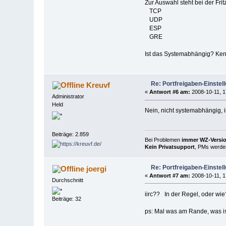
Zur Auswahl steht bei der Frit
TCP
UDP
ESP
GRE
Ist das Systemabhängig? Kenn
Re: Portfreigaben-Einstel
Kreuvf
«
Antwort #6 am:
2008-10-11, 1
Administrator
Held
Nein, nicht systemabhängig, 
Beiträge: 2.859
Bei Problemen
immer WZ-Version
Kein Privatsupport
, PMs werden
Re: Portfreigaben-Einstel
joergi
«
Antwort #7 am:
2008-10-11, 1
Durchschnitt
iirc?? In der Regel, oder wie
Beiträge: 32
ps: Mal was am Rande, was is