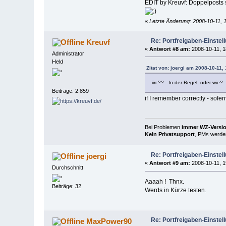
EDIT by Kreuvf: Doppelposts
«
Letzte Änderung: 2008-10-11, 
Re: Portfreigaben-Einstel
Kreuvf
«
Antwort #8 am:
2008-10-11, 1
Administrator
Held
Zitat von: joergi am 2008-10-11,
iirc?? In der Regel, oder wie?
Beiträge: 2.859
if I remember correctly - sofer
Bei Problemen
immer WZ-Version
Kein Privatsupport
, PMs werden
Re: Portfreigaben-Einstel
joergi
«
Antwort #9 am:
2008-10-11, 1
Durchschnitt
Aaaah ! Thnx.
Beiträge: 32
Werds in Kürze testen.
Re: Portfreigaben-Einstel
MaxPower90