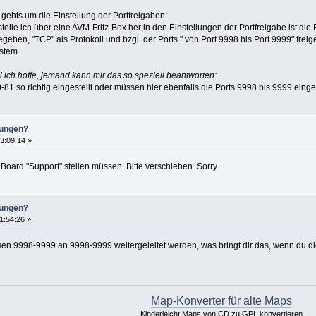
, gehts um die Einstellung der Portfreigaben:
telle ich über eine AVM-Fritz-Box her;in den Einstellungen der Portfreigabe ist di
eben, "TCP" als Protokoll und bzgl. der Ports " von Port 9998 bis Port 9999" frei
ystem.
ich hoffe, jemand kann mir das so speziell beantworten:
-81 so richtig eingestellt oder müssen hier ebenfalls die Ports 9998 bis 9999 eing
lungen?
3:09:14 »
m Board "Support" stellen müssen. Bitte verschieben. Sorry...
lungen?
1:54:26 »
üssen 9998-9999 an 9998-9999 weitergeleitet werden, was bringt dir das, wenn du d
Map-Konverter für alte Maps
Kinderleicht Maps von CD zu GPL konvertieren