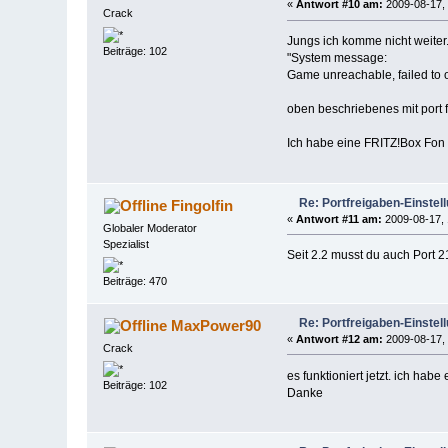
«
Antwort #10 am:
2009-08-17, 
Crack
Jungs ich komme nicht weite
Beiträge: 102
"System message:
Game unreachable, failed to o
oben beschriebenes mit port f
Ich habe eine FRITZ!Box Fon W
Re: Portfreigaben-Einstel
Fingolfin
«
Antwort #11 am:
2009-08-17, 
Globaler Moderator
Spezialist
Seit 2.2 musst du auch Port 2
Beiträge: 470
Re: Portfreigaben-Einstel
MaxPower90
«
Antwort #12 am:
2009-08-17, 
Crack
es funktioniert jetzt. ich ha
Beiträge: 102
Danke