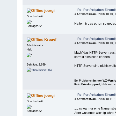
Re: Portfreigaben-Einstel
joergi
«
Antwort #3 am:
2008-10-10, 1
Durchschnitt
Hatte mir das schon so gedach
Beiträge: 32
Re: Portfreigaben-Einstel
Kreuvf
«
Antwort #4 am:
2008-10-10, 1
Administrator
Held
Mach' das HTTP-Server raus,
korrekt einstellen können.
Beiträge: 2.859
HTTP-Server sind nichts weiter
Bei Problemen
immer WZ-Version
Kein Privatsupport
, PMs werden
Re: Portfreigaben-Einstel
joergi
«
Antwort #5 am:
2008-10-11, 1
Durchschnitt
...das war nur eine Namensbez
Beiträge: 32
Aber was noch wichtig wäre: 