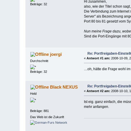
Hi zusammen,
Beiträge: 32
also, wie der Titel schon sagt
Die Verbindung zum Internet s
Server" als Bezeichnung angeg
Port 80 bis 81 gesetzt vom S
Nun meine Frage dazu, wobei 
Sind die Port-Eingänge mit 80
Re: Portfreigaben-Einstel
joergi
«
Antwort #1 am:
2008-10-09, 2
Durchschnitt
....oh, hätte die Frage wohl i
Beiträge: 32
Re: Portfreigaben-Einstel
Black NEXUS
«
Antwort #2 am:
2008-10-10, 1
Held
Ist eig. ganz einfach, die m
mehr anfangen.
Beiträge: 881
Das Web ist die Zukunft