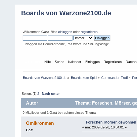
Boards von Warzone2100.de
Willkommen
Gast
. Bitte
einloggen
oder
registrieren
.
Einloggen mit Benutzername, Passwort und Sitzungslänge
Übersicht
Hilfe
Suche
Kalender
Einloggen
Registrieren
Datens
Boards von Warzone2100.de
»
Boards zum Spiel
»
Commander-Treff
»
For
Seiten: [
1
]
2
Nach unten
Autor
Thema: Forschen, Mörser, ge
0 Mitglieder und 1 Gast betrachten dieses Thema.
Forschen, Mörser, gewonnen .
Omikronman
«
am:
2009-02-20, 18:34:01 »
Gast