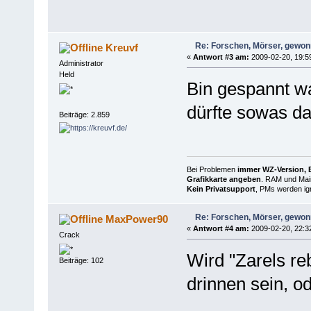
Re: Forschen, Mörser, gewonn
Kreuvf
«
Antwort #3 am:
2009-02-20, 19:5
Administrator
Held
Bin gespannt wa
dürfte sowas d
Beiträge: 2.859
Bei Problemen
immer WZ-Version, B
Grafikkarte angeben
. RAM und Main
Kein Privatsupport
, PMs werden ign
Re: Forschen, Mörser, gewonn
MaxPower90
«
Antwort #4 am:
2009-02-20, 22:3
Crack
Wird "Zarels re
Beiträge: 102
drinnen sein, o