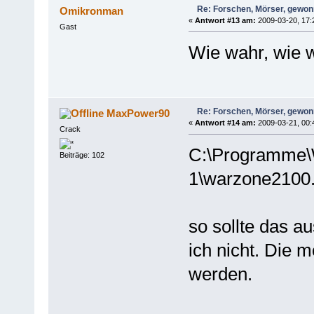
Re: Forschen, Mörser, gewonn
Omikronman
«
Antwort #13 am:
2009-03-20, 17:
Gast
Wie wahr, wie w
Re: Forschen, Mörser, gewonn
MaxPower90
«
Antwort #14 am:
2009-03-21, 00:
Crack
C:\Programme\
Beiträge: 102
1\warzone2100.
so sollte das a
ich nicht. Die m
werden.