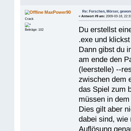
Re: Forschen, Mörser, gewonn
MaxPower90
«
Antwort #9 am:
2009-03-18, 22:3
Crack
Du erstellst ei
Beiträge: 102
.exe und klickst
Dann gibst du i
am ende den Pa
(leerstelle) --r
zwischen dem e
das Spiel zum b
müssen in dem 
Dies gilt aber n
dabei sind, wie 
Auflösung genau