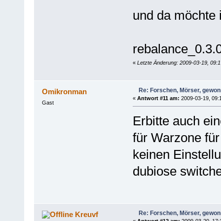
und da möchte ic
rebalance_0.3.
«
Letzte Änderung: 2009-03-19, 09:1
Re: Forschen, Mörser, gewonn
Omikronman
«
Antwort #11 am:
2009-03-19, 09:
Gast
Erbitte auch ei
für Warzone fü
keinen Einstell
dubiose switche
Re: Forschen, Mörser, gewonn
Kreuvf
«
Antwort #12 am:
2009-03-20, 17: