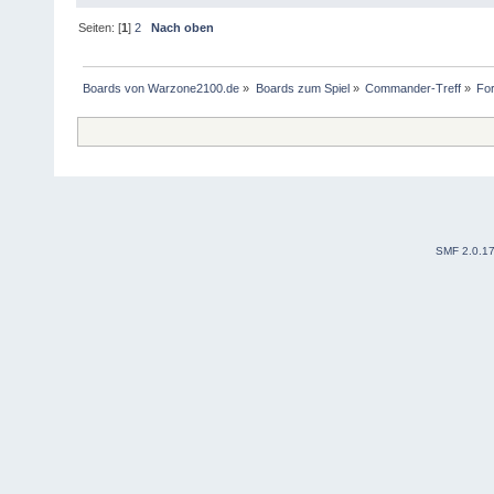
Seiten: [
1
]
2
Nach oben
Boards von Warzone2100.de
»
Boards zum Spiel
»
Commander-Treff
»
For
SMF 2.0.1