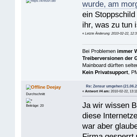
wurde, am morgi
ein Stoppschil
ihr, was zu tun i
«
Letzte Änderung: 2010-02-22, 12:3
Bei Problemen
immer W
Treiberversionen der 
Mainboard dürften selten
Kein Privatsupport
, P
Re: Zensur umgehen (21.06.
Deejay
«
Antwort #4 am:
2010-02-22, 13:11
Durchschnitt
Ja wir wissen B
Beiträge: 20
diese Internetze
war aber glaub
Firma gesperrt 