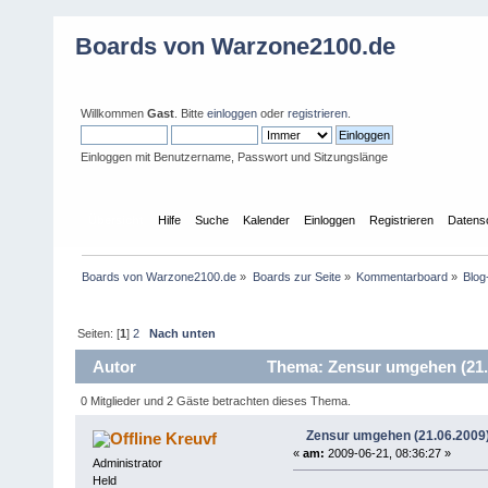
Boards von Warzone2100.de
Willkommen
Gast
. Bitte
einloggen
oder
registrieren
.
Einloggen mit Benutzername, Passwort und Sitzungslänge
Übersicht
Hilfe
Suche
Kalender
Einloggen
Registrieren
Datens
Boards von Warzone2100.de
»
Boards zur Seite
»
Kommentarboard
»
Blo
Seiten: [
1
]
2
Nach unten
Autor
Thema: Zensur umgehen (21.0
0 Mitglieder und 2 Gäste betrachten dieses Thema.
Zensur umgehen (21.06.2009
Kreuvf
«
am:
2009-06-21, 08:36:27 »
Administrator
Held