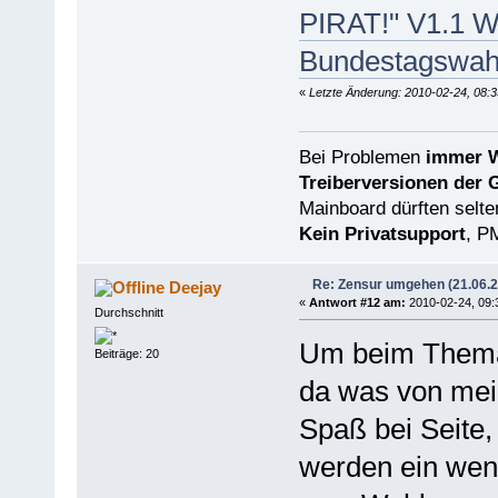
PIRAT!" V1.1 W
Bundestagswah
«
Letzte Änderung: 2010-02-24, 08:3
Bei Problemen
immer W
Treiberversionen der 
Mainboard dürften selten
Kein Privatsupport
, P
Re: Zensur umgehen (21.06.
Deejay
«
Antwort #12 am:
2010-02-24, 09:
Durchschnitt
Um beim Thema 
Beiträge: 20
da was von mei
Spaß bei Seite,
werden ein weni