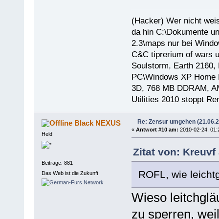
(Hacker) Wer nicht wei
da hin C:\Dokumente un
2.3\maps nur bei Windo
C&C tiprerium of wars 
Soulstorm, Earth 2160, 
PC\Windows XP Home E
3D, 768 MB DDRAM, AMD
Utilities 2010 stoppt R
Re: Zensur umgehen (21.06.
Black NEXUS
«
Antwort #10 am:
2010-02-24, 01:
Held
Zitat von: Kreuvf
Beiträge: 881
ROFL, wie leicht
Das Web ist die Zukunft
Wieso leitchgl
zu sperren, wei