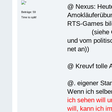
@ Nexus: Heut
Beiträge: 59
Amokläuferübung
Time to split!
RTS-Games bil
(siehe Gene
und vom politis
net an))
@ Kreuvf tolle A
@. eigener Stan
Wenn ich selbe
ich sehen will 
will, kann ich 