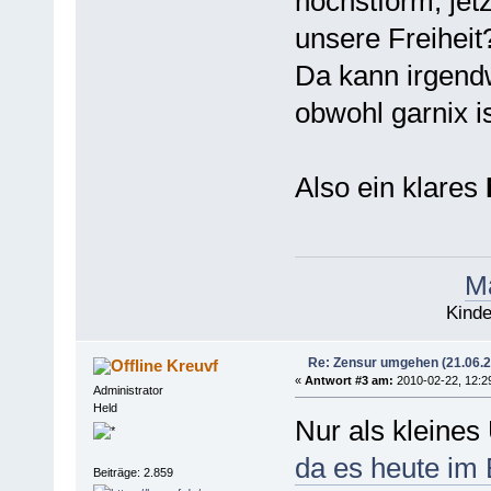
höchstform, jet
unsere Freiheit
Da kann irgendw
obwohl garnix i
Also ein klares
Ma
Kinde
Re: Zensur umgehen (21.06.
Kreuvf
«
Antwort #3 am:
2010-02-22, 12:2
Administrator
Held
Nur als kleine
da es heute im 
Beiträge: 2.859