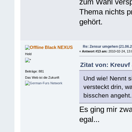
zum Wahl versp
Thema nichts pr
gehört.
Re: Zensur umgehen (21.06.
Black NEXUS
«
Antwort #13 am:
2010-02-24, 13:
Held
Zitat von: Kreuvf
Beiträge: 881
Und wie! Nennt si
Das Web ist die Zukunft
versteckt drin, w
bisschen angeht.
Es ging mir zwa
egal...