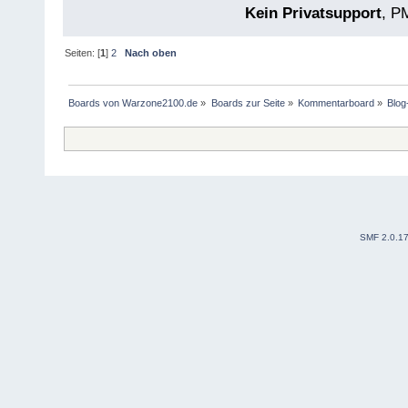
Kein Privatsupport
, P
Seiten: [
1
]
2
Nach oben
Boards von Warzone2100.de
»
Boards zur Seite
»
Kommentarboard
»
Blo
SMF 2.0.1