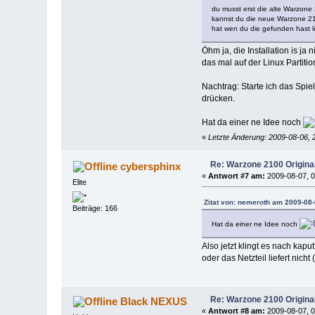
du musst erst die alte Warzone
kannst du die neue Warzone 210
hat wen du die gefunden hast l
Öhm ja, die Installation is ja
das mal auf der Linux Partitio
Nachtrag: Starte ich das Spie
drücken.
Hat da einer ne Idee noch
«
Letzte Änderung: 2009-08-06, 
Re: Warzone 2100 Origina
cybersphinx
«
Antwort #7 am:
2009-08-07, 0
Elite
Zitat von: nemeroth am 2009-08-
Beiträge: 166
Hat da einer ne Idee noch
Also jetzt klingt es nach kap
oder das Netzteil liefert ni
Re: Warzone 2100 Origina
Black NEXUS
«
Antwort #8 am:
2009-08-07, 0