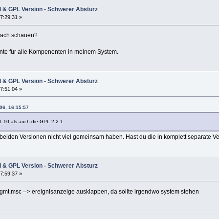
l & GPL Version - Schwerer Absturz
7:29:31 »
nach schauen?
riante für alle Kompenenten in meinem System.
l & GPL Version - Schwerer Absturz
7:51:04 »
06, 16:15:57
 1.10 als auch die GPL 2.2.1
 beiden Versionen nicht viel gemeinsam haben. Hast du die in komplett separate Ver
l & GPL Version - Schwerer Absturz
7:59:37 »
mgmt.msc --> ereignisanzeige ausklappen, da sollte irgendwo system stehen