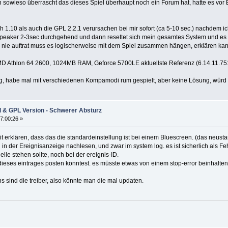
ich sowieso überrascht das dieses Spiel überhaupt noch ein Forum hat, hatte es vor
ch 1.10 als auch die GPL 2.2.1 verursachen bei mir sofort (ca 5-10 sec.) nachdem 
eaker 2-3sec durchgehend und dann resettet sich mein gesamtes System und es 
 nie auftrat muss es logischerweise mit dem Spiel zusammen hängen, erklären kann
 Athlon 64 2600, 1024MB RAM, Geforce 5700LE aktuellste Referenz (6.14.11.7516
ung, habe mal mit verschiedenen Kompamodi rum gespielt, aber keine Lösung, würd
l & GPL Version - Schwerer Absturz
7:00:26 »
it erklären, dass das die standardeinstellung ist bei einem Bluescreen. (das neustar
h in der Ereignisanzeige nachlesen, und zwar im system log. es ist sicherlich als F
elle stehen sollte, noch bei der ereignis-ID.
dieses eintrages posten könntest. es müsste etwas von einem stop-error beinhalten
s sind die treiber, also könnte man die mal updaten.