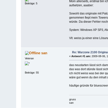
Moin allerseits, erstmal bin 
Beiträge: 5
aufsetzen, aaaber:
Sowohl das originale mit Pat
genommen fiept mein Towersp
würde. Da dieser Fehler noch
System: Windows XP SP3, AMD
Vlt. weiss ja einer eine Lös
Re: Warzone 2100 Origina
san
«
Antwort #1 am:
2009-08-06, 1
Veteran
das neustarten lässt sich dam
das was dort stünde lässt sic
Beiträge: 55
ich nicht weiss was bei der qu
wäre gut wenn du den inhalt 
häufige gründe für bluescreen
gruss
san