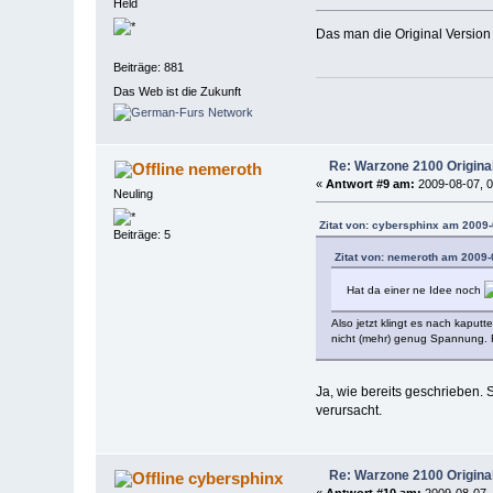
Held
Das man die Original Version
Beiträge: 881
Das Web ist die Zukunft
Re: Warzone 2100 Origina
nemeroth
«
Antwort #9 am:
2009-08-07, 0
Neuling
Zitat von: cybersphinx am 2009-
Beiträge: 5
Zitat von: nemeroth am 2009-
Hat da einer ne Idee noch
Also jetzt klingt es nach kaput
nicht (mehr) genug Spannung. 
Ja, wie bereits geschrieben. 
verursacht.
Re: Warzone 2100 Origina
cybersphinx