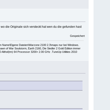
wo die Originale sich versteckt hat wen du die gefunden hast
Gespeichert
dein Name\Eigene Dateien\Warzone 2100 2.3\maps nur bei Windows.
wn of War Soulstorm, Earth 2160, Die Siedler 2 Gold Edition immer
thol(tm) 64 Processor 3200+ 2.00 GHz .TuneUp Utilities 2010