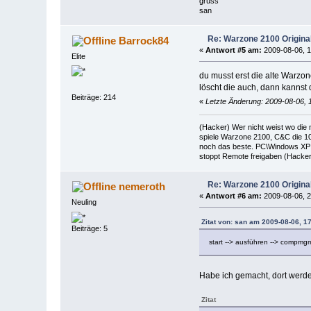
gruss
san
Re: Warzone 2100 Origina
Barrock84
«
Antwort #5 am:
2009-08-06, 1
Elite
du musst erst die alte Warzo
löscht die auch, dann kannst 
Beiträge: 214
«
Letzte Änderung: 2009-08-06, 
(Hacker) Wer nicht weist wo die
spiele Warzone 2100, C&C die 10
noch das beste. PC\Windows XP 
stoppt Remote freigaben (Hacker 
Re: Warzone 2100 Origina
nemeroth
«
Antwort #6 am:
2009-08-06, 2
Neuling
Zitat von: san am 2009-08-06, 1
Beiträge: 5
start --> ausführen --> compmg
Habe ich gemacht, dort werde
Zitat