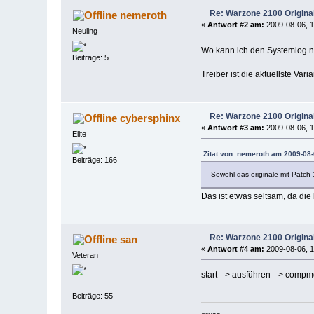
Re: Warzone 2100 Origina
nemeroth
«
Antwort #2 am:
2009-08-06, 1
Neuling
Wo kann ich den Systemlog 
Beiträge: 5
Treiber ist die aktuellste Va
Re: Warzone 2100 Origina
cybersphinx
«
Antwort #3 am:
2009-08-06, 1
Elite
Zitat von: nemeroth am 2009-08-
Beiträge: 166
Sowohl das originale mit Patch
Das ist etwas seltsam, da die
Re: Warzone 2100 Origina
san
«
Antwort #4 am:
2009-08-06, 1
Veteran
start --> ausführen --> comp
Beiträge: 55