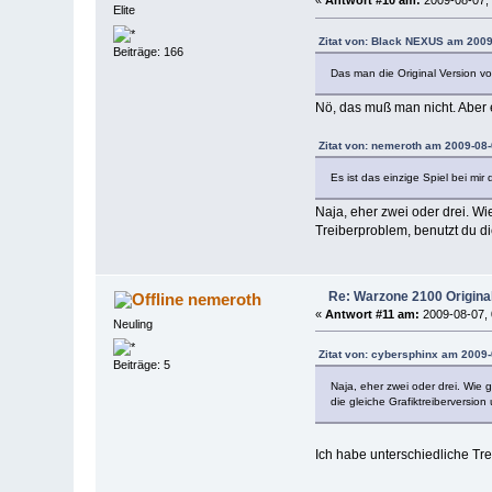
«
Antwort #10 am:
2009-08-07, 
Elite
Zitat von: Black NEXUS am 2009
Beiträge: 166
Das man die Original Version v
Nö, das muß man nicht. Aber e
Zitat von: nemeroth am 2009-08-
Es ist das einzige Spiel bei mir
Naja, eher zwei oder drei. Wi
Treiberproblem, benutzt du di
Re: Warzone 2100 Origina
nemeroth
«
Antwort #11 am:
2009-08-07, 
Neuling
Zitat von: cybersphinx am 2009-
Beiträge: 5
Naja, eher zwei oder drei. Wie 
die gleiche Grafiktreiberversio
Ich habe unterschiedliche Tr