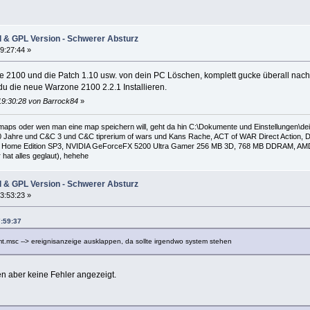
l & GPL Version - Schwerer Absturz
9:27:44 »
ne 2100 und die Patch 1.10 usw. von dein PC Löschen, komplett gucke überall nach 
du die neue Warzone 2100 2.2.1 Installieren.
19:30:28 von Barrock84
»
 maps oder wen man eine map speichern will, geht da hin C:\Dokumente und Einstellungen\
 Jahre und C&C 3 und C&C tiprerium of wars und Kans Rache, ACT of WAR Direct Action, Da
Home Edition SP3, NVIDIA GeForceFX 5200 Ultra Gamer 256 MB 3D, 768 MB DDRAM, AMD Al
hat alles geglaut), hehehe
l & GPL Version - Schwerer Absturz
3:53:23 »
7:59:37
mt.msc --> ereignisanzeige ausklappen, da sollte irgendwo system stehen
n aber keine Fehler angezeigt.