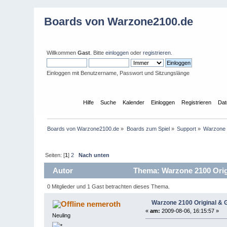
Boards von Warzone2100.de
Willkommen
Gast
. Bitte
einloggen
oder
registrieren
.
Einloggen mit Benutzername, Passwort und Sitzungslänge
Übersicht
Hilfe
Suche
Kalender
Einloggen
Registrieren
Dat
Boards von Warzone2100.de
»
Boards zum Spiel
»
Support
»
Warzone 
Seiten: [
1
]
2
Nach unten
Autor
Thema: Warzone 2100 Origi
0 Mitglieder und 1 Gast betrachten dieses Thema.
Warzone 2100 Original & 
nemeroth
«
am:
2009-08-06, 16:15:57 »
Neuling