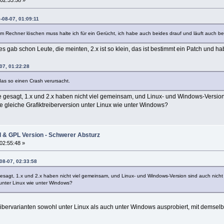
02:33:58 »
-08-07, 01:09:11
om Rechner löschen muss halte ich für ein Gerücht, ich habe auch beides drauf und läuft auch b
s gab schon Leute, die meinten, 2.x ist so klein, das ist bestimmt ein Patch und ha
07, 01:22:28
 das so einen Crash verursacht.
e gesagt, 1.x und 2.x haben nicht viel gemeinsam, und Linux- und Windows-Version 
e gleiche Grafiktreiberversion unter Linux wie unter Windows?
l & GPL Version - Schwerer Absturz
02:55:48 »
08-07, 02:33:58
gesagt, 1.x und 2.x haben nicht viel gemeinsam, und Linux- und Windows-Version sind auch nicht 
n unter Linux wie unter Windows?
eibervarianten sowohl unter Linux als auch unter Windows ausprobiert, mit demsel