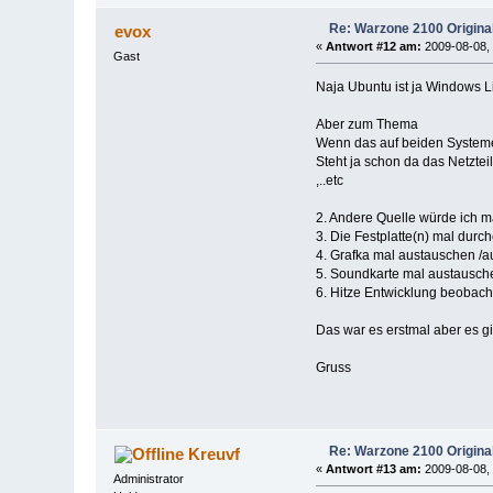
Re: Warzone 2100 Origina
evox
«
Antwort #12 am:
2009-08-08, 
Gast
Naja Ubuntu ist ja Windows L
Aber zum Thema
Wenn das auf beiden Systemen
Steht ja schon da das Netzte
,..etc
2. Andere Quelle würde ich m
3. Die Festplatte(n) mal durc
4. Grafka mal austauschen /
5. Soundkarte mal austausc
6. Hitze Entwicklung beobacht
Das war es erstmal aber es g
Gruss
Re: Warzone 2100 Origina
Kreuvf
«
Antwort #13 am:
2009-08-08, 
Administrator