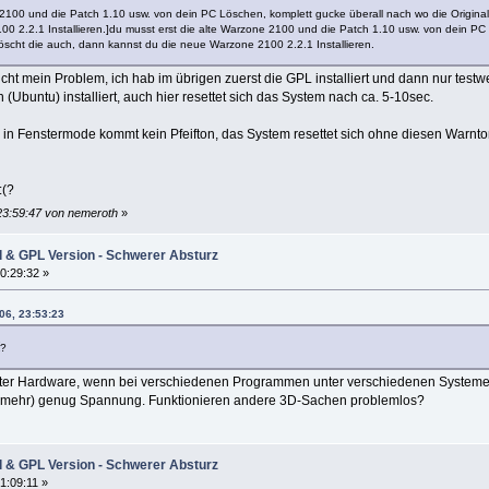
 2100 und die Patch 1.10 usw. von dein PC Löschen, komplett gucke überall nach wo die Original
0 2.2.1 Installieren.]du musst erst die alte Warzone 2100 und die Patch 1.10 usw. von dein PC L
öscht die auch, dann kannst du die neue Warzone 2100 2.2.1 Installieren.
 nicht mein Problem, ich hab im übrigen zuerst die GPL installiert und dann nur test
n (Ubuntu) installiert, auch hier resettet sich das System nach ca. 5-10sec.
l in Fenstermode kommt kein Pfeifton, das System resettet sich ohne diesen Warnt
?
23:59:47 von nemeroth
»
l & GPL Version - Schwerer Absturz
0:29:32 »
06, 23:53:23
?
utter Hardware, wenn bei verschiedenen Programmen unter verschiedenen Systemen d
cht (mehr) genug Spannung. Funktionieren andere 3D-Sachen problemlos?
l & GPL Version - Schwerer Absturz
1:09:11 »