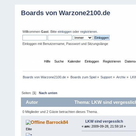
Boards von Warzone2100.de
Willkommen
Gast
. Bitte
einloggen
oder
registrieren
.
Einloggen mit Benutzername, Passwort und Sitzungslänge
Übersicht
Hilfe
Suche
Kalender
Einloggen
Registrieren
Datens
Boards von Warzone2100.de
»
Boards zum Spiel
»
Support
»
Archiv
»
LKW
Seiten: [
1
]
Nach unten
Autor
Thema: LKW sind vergesslich
0 Mitglieder und 2 Gäste betrachten dieses Thema.
LKW sind vergesslich
Barrock84
«
am:
2009-09-28, 21:59:18 »
Elite