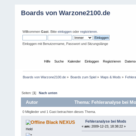
Boards von Warzone2100.de
Willkommen
Gast
. Bitte
einloggen
oder
registrieren
.
Einloggen mit Benutzername, Passwort und Sitzungslänge
Übersicht
Hilfe
Suche
Kalender
Einloggen
Registrieren
Datens
Boards von Warzone2100.de
»
Boards zum Spiel
»
Maps & Mods
»
Fehler
Seiten: [
1
]
Nach unten
Autor
Thema: Fehleranalyse bei Mo
0 Mitglieder und 1 Gast betrachten dieses Thema.
Fehleranalyse bei Mods
Black NEXUS
«
am:
2009-12-23, 18:38:22 »
Held