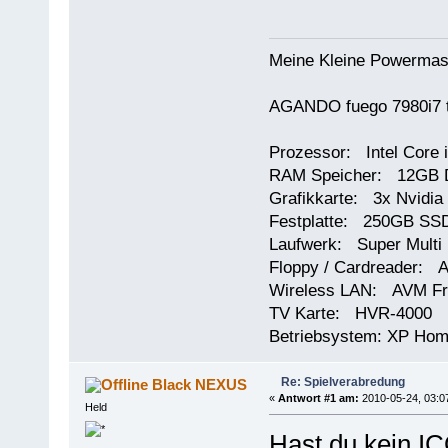
Meine Kleine Powermas
AGANDO fuego 7980i7 t
Prozessor: Intel Core 
RAM Speicher: 12GB 
Grafikkarte: 3x Nvidi
Festplatte: 250GB SSD
Laufwerk: Super Multi
Floppy / Cardreader: A
Wireless LAN: AVM Fr
TV Karte: HVR-4000
Betriebsystem: XP Ho
Re: Spielverabredung
Black NEXUS
«
Antwort #1 am:
2010-05-24, 03:0
Held
Hast du kein I