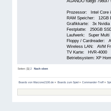
AGANDO fuego 7980i7 t
Prozessor: Intel Core 
RAM Speicher: 12GB 
Grafikkarte: 3x Nvidi
Festplatte: 250GB SSD
Laufwerk: Super Multi
Floppy / Cardreader: A
Wireless LAN: AVM Fr
TV Karte: HVR-4000
Betriebsystem: XP Ho
Seiten: [
1
]
2
Nach oben
Boards von Warzone2100.de
»
Boards zum Spiel
»
Commander-Treff
»
Sp