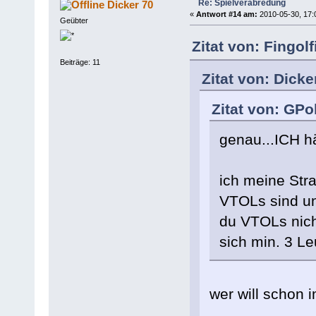
Re: Spielverabredung
Dicker 70
«
Antwort #14 am:
2010-05-30, 17:
Geübter
Zitat von: Fingol
Beiträge: 11
Zitat von: Dick
Zitat von: GPo
genau...ICH h
ich meine St
VTOLs sind un
du VTOLs nicht
sich min. 3 Leu
wer will schon i