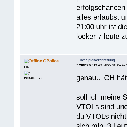
erfolgschancen 
alles erlaubst u
21:00 uhr ist di
locker 7 leute
Re: Spielverabredung
GPolice
«
Antwort #10 am:
2010-05-30, 10:
Elite
genau...ICH hät
Beiträge: 179
soll ich meine
VTOLs sind und
du VTOLs nicht e
sich min. 3 Leute