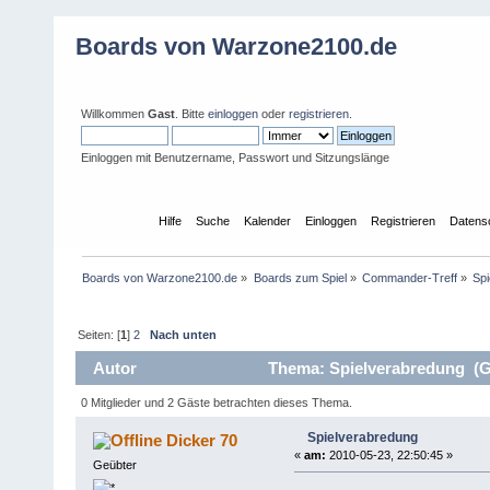
Boards von Warzone2100.de
Willkommen
Gast
. Bitte
einloggen
oder
registrieren
.
Einloggen mit Benutzername, Passwort und Sitzungslänge
Übersicht
Hilfe
Suche
Kalender
Einloggen
Registrieren
Datens
Boards von Warzone2100.de
»
Boards zum Spiel
»
Commander-Treff
»
Sp
Seiten: [
1
]
2
Nach unten
Autor
Thema: Spielverabredung (G
0 Mitglieder und 2 Gäste betrachten dieses Thema.
Spielverabredung
Dicker 70
«
am:
2010-05-23, 22:50:45 »
Geübter