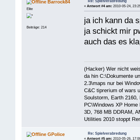
Re: Spielverabredung
Barrock84
«
Antwort #4 am:
2010-05-24, 23:2
Elite
ja ich kann da 
Beiträge: 214
ja schickt mir p
auch das es kla
(Hacker) Wer nicht wei
da hin C:\Dokumente un
2.3\maps nur bei Windo
C&C tiprerium of wars 
Soulstorm, Earth 2160, 
PC\Windows XP Home E
3D, 768 MB DDRAM, AMD
Utilities 2010 stoppt R
Re: Spielverabredung
GPolice
«
Antwort #5 am:
2010-05-26, 17:0