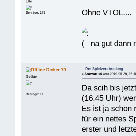
Elite
Ohne VTOL....
Beiträge: 179
na gut dann ni
Re: Spielverabredung
Dicker 70
«
Antwort #6 am:
2010-05-29, 16:4
Geübter
Da scih bis jetz
Beiträge: 11
(16.45 Uhr) wer
Es ist ja scho
für ein nettes S
erster und letzt