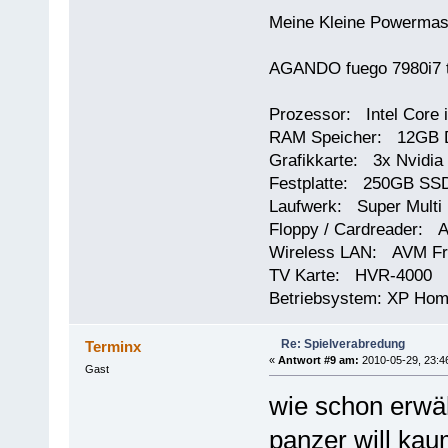
Meine Kleine Powermas
AGANDO fuego 7980i7 t
Prozessor: Intel Core 
RAM Speicher: 12GB 
Grafikkarte: 3x Nvidi
Festplatte: 250GB SSD
Laufwerk: Super Multi
Floppy / Cardreader: A
Wireless LAN: AVM Fr
TV Karte: HVR-4000
Betriebsystem: XP Ho
Re: Spielverabredung
Terminx
«
Antwort #9 am:
2010-05-29, 23:4
Gast
wie schon erwäh
panzer will kau