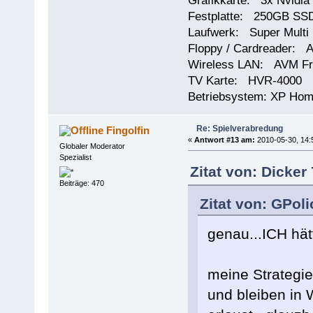
Grafikkarte: 3x Nvidi
Festplatte: 250GB SSD
Laufwerk: Super Multi
Floppy / Cardreader: A
Wireless LAN: AVM Fr
TV Karte: HVR-4000
Betriebsystem: XP Ho
Re: Spielverabredung
Fingolfin
«
Antwort #13 am:
2010-05-30, 14:
Globaler Moderator
Spezialist
Zitat von: Dicker
Beiträge: 470
Zitat von: GPol
genau...ICH hät
meine Strateg
und bleiben in