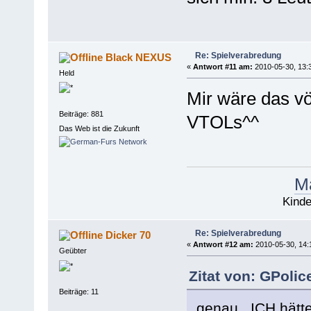
Re: Spielverabredung
Black NEXUS
«
Antwort #11 am:
2010-05-30, 13:
Held
Mir wäre das völ
Beiträge: 881
VTOLs^^
Das Web ist die Zukunft
Ma
Kinde
Re: Spielverabredung
Dicker 70
«
Antwort #12 am:
2010-05-30, 14:
Geübter
Zitat von: GPolic
Beiträge: 11
genau...ICH hätt