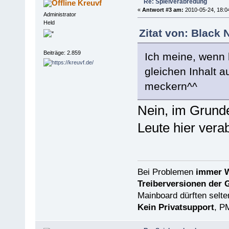
Re: Spielverabredung
Kreuvf
«
Antwort #3 am:
2010-05-24, 18:0
Administrator
Held
Zitat von: Black
Beiträge: 2.859
Ich meine, wenn 
gleichen Inhalt 
meckern^^
Nein, im Grunde 
Leute hier vera
Bei Problemen
immer W
Treiberversionen der 
Mainboard dürften selten
Kein Privatsupport
, P