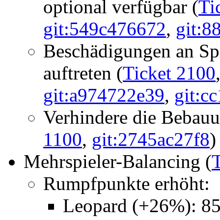
optional verfügbar (
Ti
git:549c476672
,
git:
Beschädigungen an Spi
auftreten (
Ticket 2100
git:a974722e39
,
git:c
Verhindere die Bebauu
1100
,
git:2745ac27f8
)
Mehrspieler-Balancing (
Rumpfpunkte erhöht:
Leopard (+26%): 8