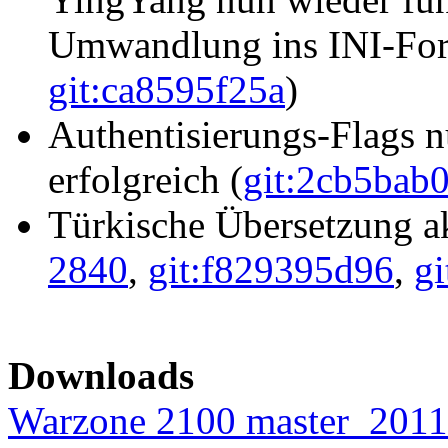
Umwandlung ins INI-For
git:ca8595f25a
)
Authentisierungs-Flags 
erfolgreich (
git:2cb5bab
Türkische Übersetzung akt
2840
,
git:f829395d96
,
g
Downloads
Warzone 2100 master_201