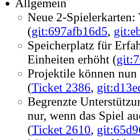
Allgemein
Neue 2-Spielerkarten:
(
git:697afb16d5
,
git:
Speicherplatz für Erfa
Einheiten erhöht (
git:
Projektile können nun
(
Ticket 2386
,
git:d13e
Begrenzte Unterstützu
nur, wenn das Spiel auc
(
Ticket 2610
,
git:65d9