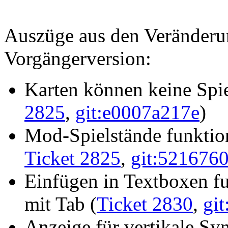
Auszüge aus den Veränderu
Vorgängerversion:
Karten können keine Spie
2825
,
git:e0007a217e
)
Mod-Spielstände funktioni
Ticket 2825
,
git:521676
Einfügen in Textboxen fun
mit Tab (
Ticket 2830
,
gi
Anzeige für vertikale Syn