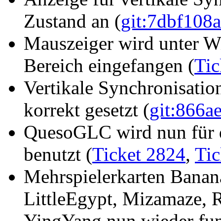
Zustand an (
git:7dbf108
Mauszeiger wird unter W
Bereich eingefangen (
Tic
Vertikale Synchronisation
korrekt gesetzt (
git:866a
QuesoGLC wird nun für 
benutzt (
Ticket 2824
,
Tic
Mehrspielerkarten Banan
LittleEgypt, Mizamaze, R
YingYang nun wieder fun