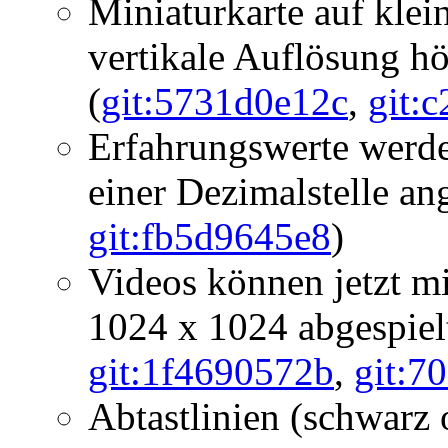
Miniaturkarte auf klein
vertikale Auflösung höh
(
git:5731d0e12c
,
git:
Erfahrungswerte werde
einer Dezimalstelle ang
git:fb5d9645e8
)
Videos können jetzt mi
1024 x 1024 abgespiel
git:1f4690572b
,
git:7
Abtastlinien (schwarz