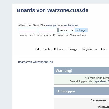
Boards von Warzone2100.de
Willkommen
Gast
. Bitte
einloggen
oder
registrieren
.
Einloggen mit Benutzername, Passwort und Sitzungslänge
Übersicht
Hilfe
Suche
Kalender
Einloggen
Registrieren
Datens
Boards von Warzone2100.de
Warnung!
Nur registrierte Mitg
Bitte einloggen oder
registrieren 
Einloggen
Benutzernam
Passwor