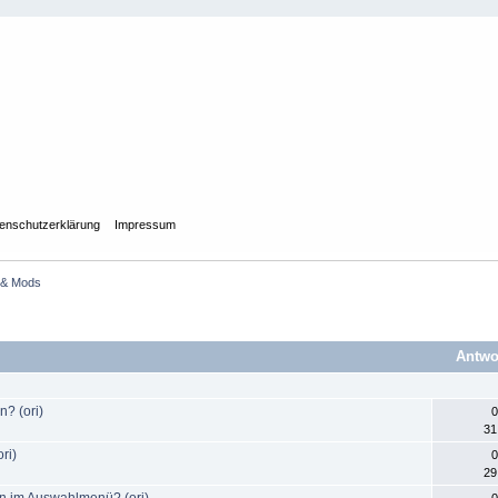
enschutzerklärung
Impressum
 & Mods
Antwo
? (ori)
0
31
ri)
0
29
n im Auswahlmenü? (ori)
0