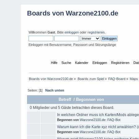
Boards von Warzone2100.de
Willkommen
Gast
. Bitte
einloggen
oder
registrieren
.
Einloggen mit Benutzername, Passwort und Sitzungslänge
Übersicht
Hilfe
Suche
Kalender
Einloggen
Registrieren
Dat
Boards von Warzone2100.de
»
Boards zum Spiel
»
FAQ-Board
»
Maps
Seiten: [
1
]
Nach unten
Betreff
/
Begonnen von
0 Mitglieder und 5 Gäste betrachten dieses Board.
In welchen Ordner muss ich Karten/Mods ablegen
Begonnen von
Warzone2100.de: FAQ-Bot
Warum kann ich die Karte xyz nicht anwählen? (o
Begonnen von
Warzone2100.de: FAQ-Bot
Warum zeigt Warzone2100 keine weiteren Karte