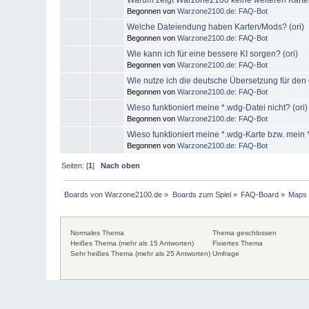
Begonnen von
Warzone2100.de: FAQ-Bot
Welche Dateiendung haben Karten/Mods? (ori)
Begonnen von
Warzone2100.de: FAQ-Bot
Wie kann ich für eine bessere KI sorgen? (ori)
Begonnen von
Warzone2100.de: FAQ-Bot
Wie nutze ich die deutsche Übersetzung für den
Begonnen von
Warzone2100.de: FAQ-Bot
Wieso funktioniert meine *.wdg-Datei nicht? (ori)
Begonnen von
Warzone2100.de: FAQ-Bot
Wieso funktioniert meine *.wdg-Karte bzw. mein 
Begonnen von
Warzone2100.de: FAQ-Bot
Seiten: [
1
]
Nach oben
Boards von Warzone2100.de
»
Boards zum Spiel
»
FAQ-Board
»
Maps
Normales Thema
Thema geschlossen
Heißes Thema (mehr als 15 Antworten)
Fixiertes Thema
Sehr heißes Thema (mehr als 25 Antworten)
Umfrage