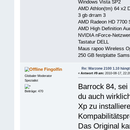
Windows Vista SP2
AMD Athlon(tm) 64 x2 
3 gb drram 3
AMD Radeon HD 7700 Se
AMD High Definition Au
NVIDIA nForce-Netzwerk
Tastatur DELL
Maus rapoo Wireless O
250 GB festplatte Sams
Re: Warzone 2100 1.10 hängt
Fingolfin
«
Antwort #9 am:
2010-08-17, 22:2
Globaler Moderator
Spezialist
Barrock 84, sei
Beiträge: 470
du auch wirklic
Xp zu installier
Kompabilitätsp
Das Original ka