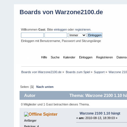
Boards von Warzone2100.de
Willkommen
Gast
. Bitte
einloggen
oder
registrieren
.
Einloggen mit Benutzername, Passwort und Sitzungslänge
Übersicht
Hilfe
Suche
Kalender
Einloggen
Registrieren
Datens
Boards von Warzone2100.de
»
Boards zum Spiel
»
Support
»
Warzone 210
Seiten: [
1
]
Nach unten
Autor
Thema: Warzone 2100 1.10 hä
0 Mitglieder und 1 Gast betrachten dieses Thema.
Warzone 2100 1.10 hängt
Sqinter
«
am:
2010-08-13, 18:39:03 »
Anfänger
Beiträge: 4