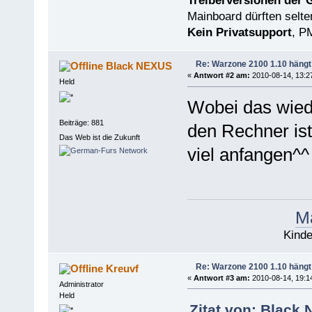
Treiberversionen der 
Mainboard dürften selten
Kein Privatsupport
, P
Re: Warzone 2100 1.10 hängt
Black NEXUS
«
Antwort #2 am:
2010-08-14, 13:2
Held
Wobei das wiede
Beiträge: 881
den Rechner ist
Das Web ist die Zukunft
viel anfangen^^
Ma
Kinde
Re: Warzone 2100 1.10 hängt
Kreuvf
«
Antwort #3 am:
2010-08-14, 19:1
Administrator
Held
Zitat von: Black