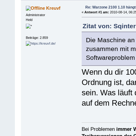
Re: Warzone 2100 1.10 hängt
Kreuvf
«
Antwort #1 am:
2010-08-14, 06:2
Administrator
Held
Zitat von: Sqinte
Beiträge: 2.859
Die Maschine an s
zusammen mit me
Softwareproblem 
Wenn du dir 100
Ordnung ist, da
sein. Was läuft
auf dem Rechn
Bei Problemen
immer W