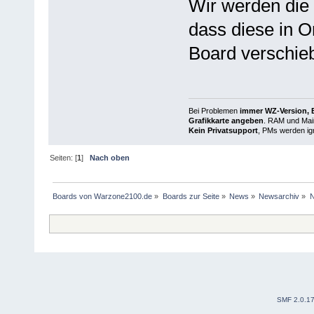
Wir werden die
dass diese in O
Board verschie
Bei Problemen
immer WZ-Version, B
Grafikkarte angeben
. RAM und Main
Kein Privatsupport
, PMs werden ign
Seiten: [
1
]
Nach oben
Boards von Warzone2100.de
»
Boards zur Seite
»
News
»
Newsarchiv
»
N
SMF 2.0.1