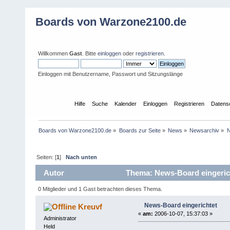
Boards von Warzone2100.de
Willkommen
Gast
. Bitte
einloggen
oder
registrieren
.
Einloggen mit Benutzername, Passwort und Sitzungslänge
Übersicht
Hilfe
Suche
Kalender
Einloggen
Registrieren
Datens
Boards von Warzone2100.de
»
Boards zur Seite
»
News
»
Newsarchiv
»
N
Seiten: [
1
]
Nach unten
Autor
Thema: News-Board eingerich
0 Mitglieder und 1 Gast betrachten dieses Thema.
News-Board eingerichtet
Kreuvf
«
am:
2006-10-07, 15:37:03 »
Administrator
Held