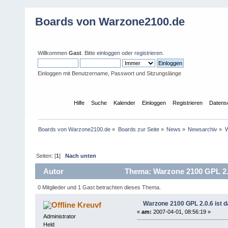
Boards von Warzone2100.de
Willkommen
Gast
. Bitte
einloggen
oder
registrieren
.
Einloggen mit Benutzername, Passwort und Sitzungslänge
Übersicht
Hilfe
Suche
Kalender
Einloggen
Registrieren
Datens
Boards von Warzone2100.de
»
Boards zur Seite
»
News
»
Newsarchiv
»
W
Seiten: [
1
]
Nach unten
Autor
Thema: Warzone 2100 GPL 2.0
0 Mitglieder und 1 Gast betrachten dieses Thema.
Warzone 2100 GPL 2.0.6 ist d
Kreuvf
«
am:
2007-04-01, 08:56:19 »
Administrator
Held