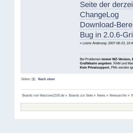
Seite der derze
ChangeLog
Download-Berei
Bug in 2.0.6-G
«
Letzte Änderung: 2007-06-23, 10:4
Bei Problemen
immer WZ-Version, B
Grafikkarte angeben
. RAM und Main
Kein Privatsupport
, PMs werden ign
Seiten: [
1
]
Nach oben
Boards von Warzone2100.de
»
Boards zur Seite
»
News
»
Newsarchiv
»
W