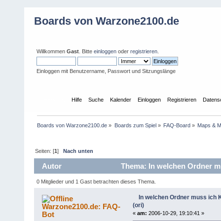
Boards von Warzone2100.de
Willkommen
Gast
. Bitte
einloggen
oder
registrieren
.
Einloggen mit Benutzername, Passwort und Sitzungslänge
Übersicht
Hilfe
Suche
Kalender
Einloggen
Registrieren
Datens
Boards von Warzone2100.de
»
Boards zum Spiel
»
FAQ-Board
»
Maps & 
Seiten: [
1
]
Nach unten
Autor
Thema: In welchen Ordner mu
0 Mitglieder und 1 Gast betrachten dieses Thema.
In welchen Ordner muss ich 
(ori)
Warzone2100.de: FAQ-
Bot
«
am:
2006-10-29, 19:10:41 »