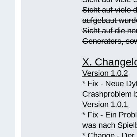
Sicht auf viele
aufgebaut wurd
Sicht auf die n
Generators, s
X. Changel
Version 1.0.2
* Fix - Neue Dy
Crashproblem b
Version 1.0.1
* Fix - Ein Pro
was nach Spiel
* Change - Der