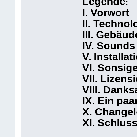
Legende
:
I. Vorwort
II. Technol
III. Gebäud
IV. Sounds
V. Installat
VI. Sonsig
VII. Lizens
VIII. Dank
IX. Ein pa
X. Change
XI. Schlus