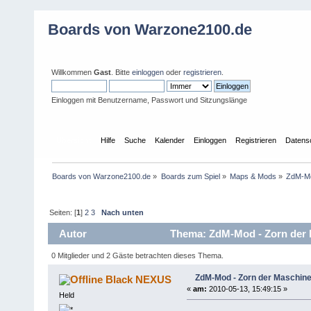
Boards von Warzone2100.de
Willkommen
Gast
. Bitte
einloggen
oder
registrieren
.
Einloggen mit Benutzername, Passwort und Sitzungslänge
Übersicht
Hilfe
Suche
Kalender
Einloggen
Registrieren
Datens
Boards von Warzone2100.de
»
Boards zum Spiel
»
Maps & Mods
»
ZdM-Mo
Seiten: [
1
]
2
3
Nach unten
Autor
Thema: ZdM-Mod - Zorn der 
0 Mitglieder und 2 Gäste betrachten dieses Thema.
ZdM-Mod - Zorn der Maschin
Black NEXUS
«
am:
2010-05-13, 15:49:15 »
Held