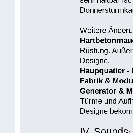
Donnersturmka
Weitere Änder
Hartbetonmau
Rüstung. Außer
Designe.
Haupquatier
- 
Fabrik & Modu
Generator & M
Türme und Aufh
Designe beko
IV. Sounds
: