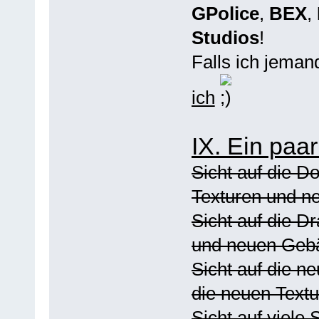
GPolice
,
BEX
,
Studios
!
Falls ich jema
ich
IX. Ein paa
Sicht auf die D
Texturen und 
Sicht auf die D
und neuen Geb
Sicht auf die n
die neuen Text
Sicht auf viele