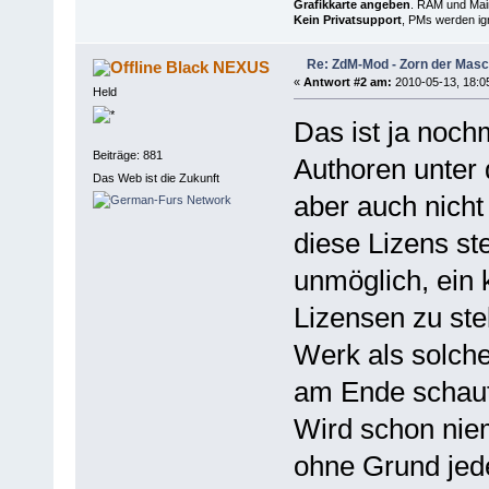
Grafikkarte angeben
. RAM und Main
Kein Privatsupport
, PMs werden ign
Re: ZdM-Mod - Zorn der Masc
Black NEXUS
«
Antwort #2 am:
2010-05-13, 18:0
Held
Das ist ja noch
Beiträge: 881
Authoren unter 
Das Web ist die Zukunft
aber auch nicht
diese Lizens st
unmöglich, ein
Lizensen zu ste
Werk als solche
am Ende schaut
Wird schon niem
ohne Grund jed