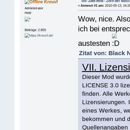
Re: ZdM-Mod - Zorn der Masc
Kreuvf
«
Antwort #1 am:
2010-05-13, 16:2
Administrator
Held
Wow, nice. Also
ich bei entspre
Beiträge: 2.859
austesten
Zitat von: Black
VII. Lizens
Dieser Mod wur
LICENSE 3.0 lize
finden. Alle Werk
Lizensierungen. 
eines Werkes, w
bekommen und da
Quellenangaben b