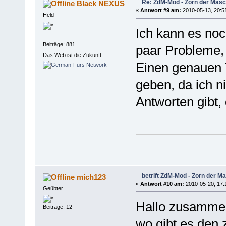
Re: ZdM-Mod - Zorn der Masc
Black NEXUS
«
Antwort #9 am:
2010-05-13, 20:5
Held
Ich kann es noc
Beiträge: 881
paar Probleme,
Das Web ist die Zukunft
Einen genauen 
geben, da ich n
Antworten gibt, 
betrift ZdM-Mod - Zorn der M
mich123
«
Antwort #10 am:
2010-05-20, 17:
Geübter
Hallo zusamme
Beiträge: 12
wo gibt es den