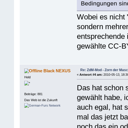
Bedingungen sind
Wobei es nicht 
sondern mehrer
entsprechende i
gewählte CC-B
Re: ZdM-Mod - Zorn der Masc
Black NEXUS
«
Antwort #4 am:
2010-05-13, 18:3
Held
Das hat schon 
Beiträge: 881
gewählt habe, i
Das Web ist die Zukunft
auch egal, hat 
mal das jetzt 
noch das ein od