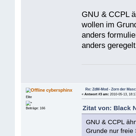
GNU & CCPL ähn
wollen im Grunde
anders formulie
anders geregelt
Re: ZdM-Mod - Zorn der Masc
cybersphinx
«
Antwort #3 am:
2010-05-13, 18:1
Elite
Zitat von: Black
Beiträge: 166
GNU & CCPL ähnel
Grunde nur freie 