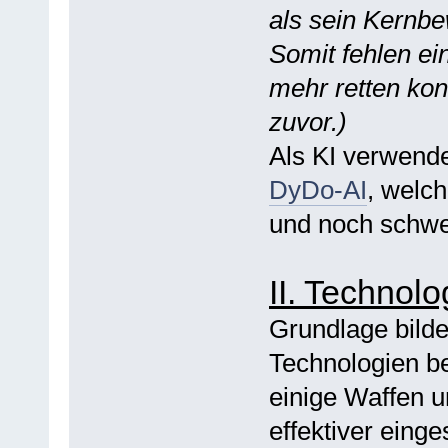
als sein Kernbe
Somit fehlen ei
mehr retten konn
zuvor.)
Als KI verwende
DyDo-AI
, welc
und noch schwer
II. Technolo
Grundlage bildet
Technologien b
einige Waffen 
effektiver eing