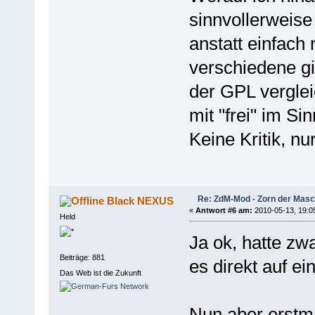
sinnvollerweise
anstatt einfach
verschiedene gi
der GPL verglei
mit "frei" im Si
Keine Kritik, nu
Re: ZdM-Mod - Zorn der Masc
Black NEXUS
«
Antwort #6 am:
2010-05-13, 19:0
Held
Ja ok, hatte zw
Beiträge: 881
es direkt auf ei
Das Web ist die Zukunft
Nun aber erstm