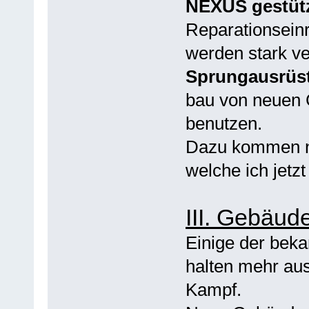
NEXUS gestütz
Reparationsein
werden stark ve
Sprungausrüst
bau von neuen 
benutzen.
Dazu kommen n
welche ich jetz
III. Gebäud
Einige der bek
halten mehr aus
Kampf.