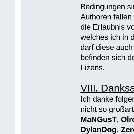
Bedingungen s
Authoren fallen
die Erlaubnis v
welches ich i
darf diese auc
befinden sich d
Lizens.
VIII. Dank
Ich danke folg
nicht so großar
MaNGusT
,
Olr
DylanDog
,
Zer