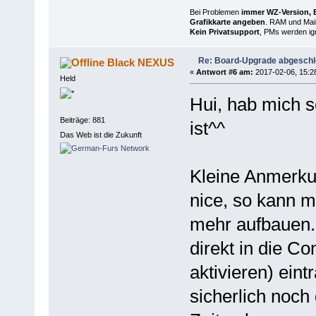
Bei Problemen
immer WZ-Version, B
Grafikkarte angeben
. RAM und Main
Kein Privatsupport
, PMs werden ign
Re: Board-Upgrade abgesch
Black NEXUS
«
Antwort #6 am:
2017-02-06, 15:2
Held
Hui, hab mich 
Beiträge: 881
ist^^
Das Web ist die Zukunft
Kleine Anmerku
nice, so kann 
mehr aufbauen
direkt in die C
aktivieren) ein
sicherlich noch