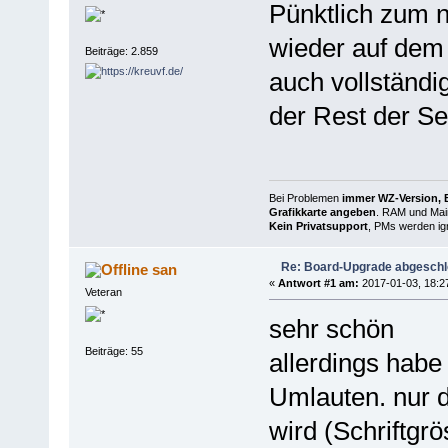
Pünktlich zum n
wieder auf dem 
Beiträge: 2.859
auch vollständi
der Rest der Se
Bei Problemen
immer WZ-Version, B
Grafikkarte angeben
. RAM und Main
Kein Privatsupport
, PMs werden ign
Re: Board-Upgrade abgesch
san
«
Antwort #1 am:
2017-01-03, 18:2
Veteran
sehr schön
Beiträge: 55
allerdings habe
Umlauten. nur 
wird (Schriftgr