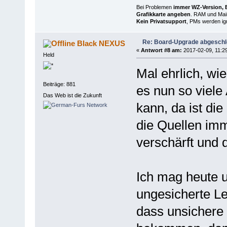
Bei Problemen
immer WZ-Version, B
Grafikkarte angeben
. RAM und Main
Kein Privatsupport
, PMs werden ign
Re: Board-Upgrade abgesch
Black NEXUS
«
Antwort #8 am:
2017-02-09, 11:29
Held
Mal ehrlich, wi
Beiträge: 881
es nun so viele
Das Web ist die Zukunft
kann, da ist d
die Quellen imm
verschärft und 
Ich mag heute 
ungesicherte Le
dass unsichere 