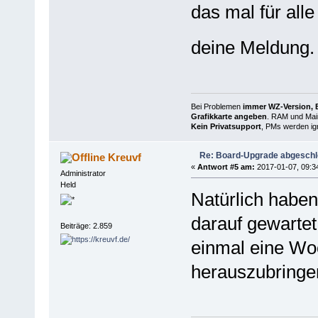
das mal für all
deine Meldung
Bei Problemen
immer WZ-Version, B
Grafikkarte angeben
. RAM und Main
Kein Privatsupport
, PMs werden ign
Re: Board-Upgrade abgesch
Kreuvf
«
Antwort #5 am:
2017-01-07, 09:3
Administrator
Held
Natürlich haben
darauf gewartet
Beiträge: 2.859
einmal eine Woc
herauszubringen