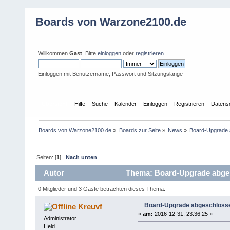
Boards von Warzone2100.de
Willkommen
Gast
. Bitte
einloggen
oder
registrieren
.
Einloggen mit Benutzername, Passwort und Sitzungslänge
Übersicht
Hilfe
Suche
Kalender
Einloggen
Registrieren
Datens
Boards von Warzone2100.de
»
Boards zur Seite
»
News
»
Board-Upgrade
Seiten: [
1
]
Nach unten
Autor
Thema: Board-Upgrade abges
0 Mitglieder und 3 Gäste betrachten dieses Thema.
Board-Upgrade abgeschloss
Kreuvf
«
am:
2016-12-31, 23:36:25 »
Administrator
Held