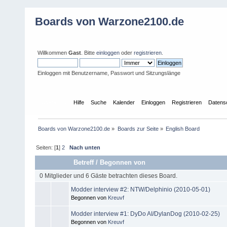
Boards von Warzone2100.de
Willkommen
Gast
. Bitte
einloggen
oder
registrieren
.
Einloggen mit Benutzername, Passwort und Sitzungslänge
Übersicht
Hilfe
Suche
Kalender
Einloggen
Registrieren
Datens
Boards von Warzone2100.de
»
Boards zur Seite
»
English Board
Seiten: [
1
]
2
Nach unten
Betreff
/
Begonnen von
0 Mitglieder und 6 Gäste betrachten dieses Board.
Modder interview #2: NTW/Delphinio (2010-05-01)
Begonnen von
Kreuvf
Modder interview #1: DyDo AI/DylanDog (2010-02-25)
Begonnen von
Kreuvf