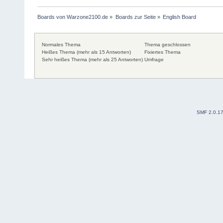
Boards von Warzone2100.de
»
Boards zur Seite
»
English Board
Normales Thema
Thema geschlossen
Heißes Thema (mehr als 15 Antworten)
Fixiertes Thema
Sehr heißes Thema (mehr als 25 Antworten)
Umfrage
SMF 2.0.1