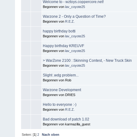
Welcome to - wztoys.coppercore.net!
Begonnen von
lav_coyote25
Warzone 2 - Only a Question of Time?
Begonnen von
R.E.Z.
happy birthday botti
Begonnen von
lav_coyote25
Happy birthday KREUVF
Begonnen von
lav_coyote25
> WarZone 2100 : Skinning Contest, - New Truck Skin
Begonnen von
lav_coyote25
Slight .wdg problem...
Begonnen von Rob
Warzone Development
Begonnen von DRIES
Hello to everyone :-)
Begonnen von
R.E.Z.
Bad download of patch 1.02
Begonnen von karmazilla_guest
Seiten: [
1
]
2
Nach oben