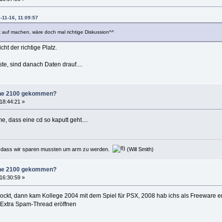
-11-16, 11:09:57
t auf machen, wäre doch mal richtige Diskussion^^
cht der richtige Platz.
e, sind danach Daten drauf....
zone 2100 gekommen?
18:44:21 »
, dass eine cd so kaputt geht....
d, dass wir sparen mussten um arm zu werden.
(Will Smith)
zone 2100 gekommen?
16:30:59 »
ckt, dann kam Kollege 2004 mit dem Spiel für PSX, 2008 hab ichs als Freeware en
en Extra Spam-Thread eröffnen