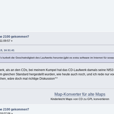
zone 2100 gekommen?
11:09:57 »
15, 16:31:41
's kurbelt die Geschwindigkeit des Laufwerks herunter.(gibt es extra software im Internet für sow
werk, als an den CDs, bei meinem Kumpel hat das CD-Laufwerk damals seine NfS3 
em gleichen Standard hergestellt wurden, wie heute auch noch, und ich rede nur v
hen, wäre doch mal richtige Diskussion^^
Map-Konverter für alte Maps
Kinderleicht Maps von CD zu GPL konvertieren
zone 2100 gekommen?
18:07:06 »