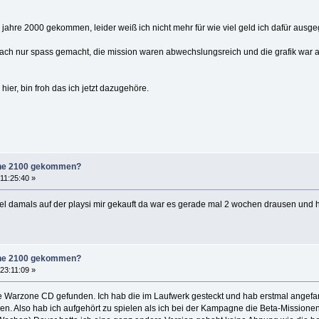
 jahre 2000 gekommen, leider weiß ich nicht mehr für wie viel geld ich dafür ausg
nfach nur spass gemacht, die mission waren abwechslungsreich und die grafik war 
hier, bin froh das ich jetzt dazugehöre.
zone 2100 gekommen?
11:25:40 »
piel damals auf der playsi mir gekauft da war es gerade mal 2 wochen drausen und 
zone 2100 gekommen?
23:11:09 »
ne Warzone CD gefunden. Ich hab die im Laufwerk gesteckt und hab erstmal angefan
en. Also hab ich aufgehört zu spielen als ich bei der Kampagne die Beta-Missionen e