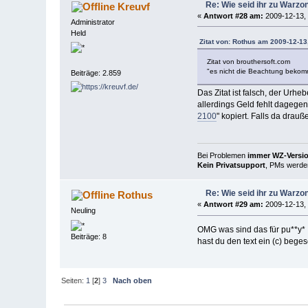
Re: Wie seid ihr zu War
Kreuvf
«
Antwort #28 am:
2009-12-13, 
Administrator
Held
Zitat von: Rothus am 2009-12-13
Zitat von brouthersoft.com
"es nicht die Beachtung bekomm
Beiträge: 2.859
Das Zitat ist falsch, der Urhe
allerdings Geld fehlt dagegen
2100
" kopiert. Falls da drau
Bei Problemen
immer WZ-Version
Kein Privatsupport
, PMs werden
Re: Wie seid ihr zu War
Rothus
«
Antwort #29 am:
2009-12-13, 
Neuling
OMG was sind das für pu**y*
Beiträge: 8
hast du den text ein (c) beges
Seiten:
1
[
2
]
3
Nach oben