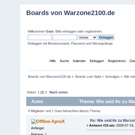
Boards von Warzone2100.de
Willkommen
Gast
. Bitte
einloggen
oder
registrieren
.
Einloggen mit Benutzername, Passwort und Sitzungslänge
Übersicht
Hilfe
Suche
Kalender
Einloggen
Registrieren
Dat
Boards von Warzone2100.de
»
Boards zum Spiel
»
Sonstiges
»
Wie se
Seiten:
1
[
2
]
3
Nach unten
Autor
Thema: Wie seid ihr zu W
0 Mitglieder und 1 Gast betrachten dieses Thema.
Re: Wie seid ihr zu War
AproX
«
Antwort #15 am:
2009-07-19, 
Anfänger
Beiträge: 1