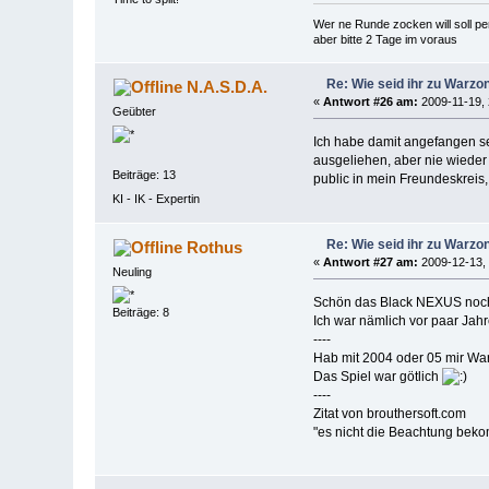
Wer ne Runde zocken will soll p
aber bitte 2 Tage im voraus
Re: Wie seid ihr zu War
N.A.S.D.A.
«
Antwort #26 am:
2009-11-19, 
Geübter
Ich habe damit angefangen sei
ausgeliehen, aber nie wieder 
Beiträge: 13
public in mein Freundeskrei
KI - IK - Expertin
Re: Wie seid ihr zu War
Rothus
«
Antwort #27 am:
2009-12-13, 
Neuling
Schön das Black NEXUS noch 
Beiträge: 8
Ich war nämlich vor paar Jah
----
Hab mit 2004 oder 05 mir War
Das Spiel war götlich
----
Zitat von brouthersoft.com
"es nicht die Beachtung beko