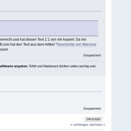
berrecht und hat diesen Text 1:1 von mir kopiert. Da mir
t.com hat den Text aus dem Artikel "
Geschichte von Warzone
essum.
Gespeichert
rafikkarte angeben
. RAM und Mainboard dürften selten wichtig sein.
Gespeichert
DRUCKEN
« vorheriges
nächstes »