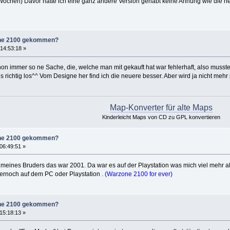
 Wochen) Davor hatte ich eine ganz andere Version gehabt keine Ahnung wie die hei
zone 2100 gekommen?
14:53:18 »
hon immer so ne Sache, die, welche man mit gekauft hat war fehlerhaft, also muss
es richtig los^^ Vom Designe her find ich die neuere besser. Aber wird ja nicht meh
Map-Konverter für alte Maps
Kinderleicht Maps von CD zu GPL konvertieren
zone 2100 gekommen?
06:49:51 »
 meines Bruders das war 2001. Da war es auf der Playstation was mich viel mehr al
ernoch auf dem PC oder Playstation .
(Warzone 2100 for ever)
zone 2100 gekommen?
15:18:13 »