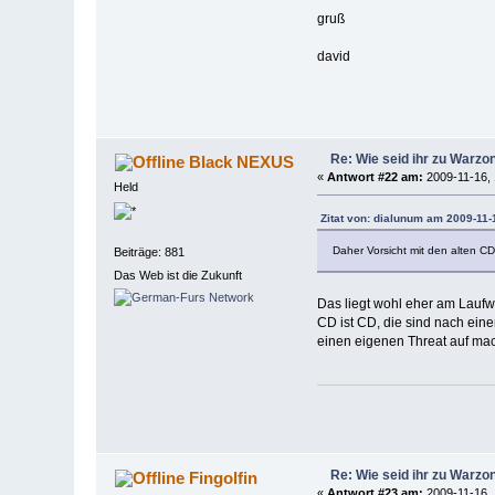
gruß
david
Re: Wie seid ihr zu War
Black NEXUS
«
Antwort #22 am:
2009-11-16, 
Held
Zitat von: dialunum am 2009-11-
Daher Vorsicht mit den alten CD
Beiträge: 881
Das Web ist die Zukunft
Das liegt wohl eher am Lauf
CD ist CD, die sind nach ein
einen eigenen Threat auf mac
Re: Wie seid ihr zu War
Fingolfin
«
Antwort #23 am:
2009-11-16, 