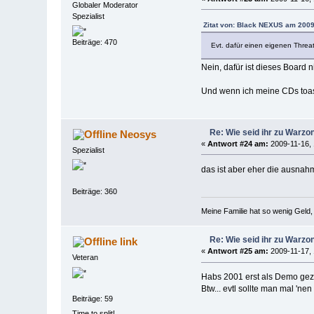
Globaler Moderator
Spezialist
Zitat von: Black NEXUS am 2009
Beiträge: 470
Evt. dafür einen eigenen Threa
Nein, dafür ist dieses Board ni
Und wenn ich meine CDs toast
Re: Wie seid ihr zu War
Neosys
«
Antwort #24 am:
2009-11-16, 
Spezialist
das ist aber eher die ausnahme
Beiträge: 360
Meine Familie hat so wenig Gel
Re: Wie seid ihr zu War
link
«
Antwort #25 am:
2009-11-17, 
Veteran
Habs 2001 erst als Demo gezo
Btw... evtl sollte man mal 'n
Beiträge: 59
Time to split!