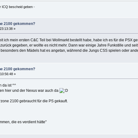
er ICQ bescheid geben -
zone 2100 gekommen?
23:13:38 »
t ich mein ersten C&C Teil bei Wollmarkt bestellt habe, habe ich es für die PSX g
zurück gegeben, er wollte es nicht mehr. Dann war einige Jahre Funkstille und seit
s, besonders den Mädels hat es angetan, während die Jungs CSS spielen oder and
zone 2100 gekommen?
10:56:48 »
da ist ^^
ren hier und der Nexus war auch da
zone 2100 gebraucht für die PS gekauft.
mmen, die es verdient hätte"