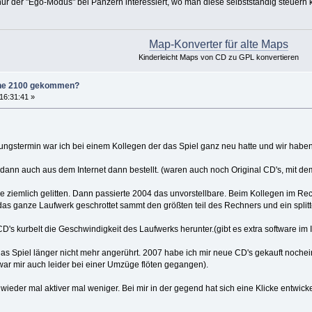
 nur der "Ego-Modus" bei Panzern interessiert, wo man diese selbstständig steuern
Map-Konverter für alte Maps
Kinderleicht Maps von CD zu GPL konvertieren
zone 2100 gekommen?
16:31:41 »
gstermin war ich bei einem Kollegen der das Spiel ganz neu hatte und wir haben
r dann auch aus dem Internet dann bestellt. (waren auch noch Original CD's, mit d
e ziemlich gelitten. Dann passierte 2004 das unvorstellbare. Beim Kollegen im Re
das ganze Laufwerk geschrottet sammt den größten teil des Rechners und ein splitte
CD's kurbelt die Geschwindigkeit des Laufwerks herunter.(gibt es extra software im 
as Spiel länger nicht mehr angerührt. 2007 habe ich mir neue CD's gekauft nochei
r mir auch leider bei einer Umzüge flöten gegangen).
wieder mal aktiver mal weniger. Bei mir in der gegend hat sich eine Klicke entwic