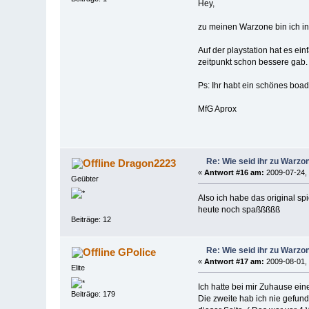
Hey,
zu meinen Warzone bin ich in
Auf der playstation hat es ei
zeitpunkt schon bessere gab.
Ps: Ihr habt ein schönes boad 
MfG Aprox
Re: Wie seid ihr zu War
Dragon2223
«
Antwort #16 am:
2009-07-24, 
Geübter
Also ich habe das original s
heute noch spaßßßßß
Beiträge: 12
Re: Wie seid ihr zu War
GPolice
«
Antwort #17 am:
2009-08-01, 
Elite
Ich hatte bei mir Zuhause ei
Beiträge: 179
Die zweite hab ich nie gefund