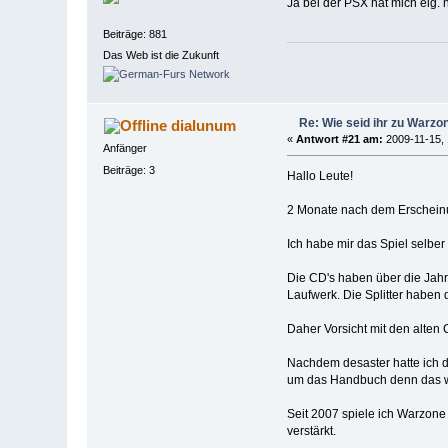
Ja bei der PSX hat mich eig.
Beiträge: 881
Das Web ist die Zukunft
Re: Wie seid ihr zu War
dialunum
«
Antwort #21 am:
2009-11-15, 
Anfänger
Beiträge: 3
Hallo Leute!
2 Monate nach dem Erscheinun
Ich habe mir das Spiel selbe
Die CD's haben über die Jahr
Laufwerk. Die Splitter haben 
Daher Vorsicht mit den alten 
Nachdem desaster hatte ich d
um das Handbuch denn das wa
Seit 2007 spiele ich Warzone 
verstärkt.