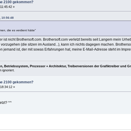
zone 2100 gekommen?
11:45:42 »
, 10:56:48
en, die es verdient hätte"
ber ist nicht Brothersoft.com. Brothersoft.com verletzt bereits seit Langem mein Urhe
 vorzugehen (die sitzen im Ausland...), kann ich nichts dagegen machen. Brothersof
ßen jemand ist, der mit sowas Erfahrungen hat, meine E-Mail-Adresse steht im Impr
, Betriebssystem, Prozessor + Architektur, Treiberversionen der Grafiktreiber und G
 ignoriert.
zone 2100 gekommen?
18:34:12 »
etzt? ^^