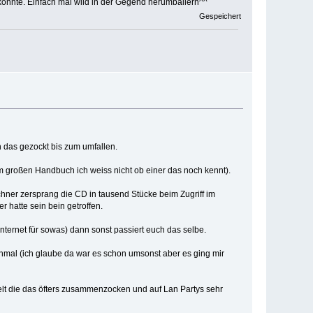
 konnte. Einfach mal wild in der Gegend herumballern^^
Gespeichert
 das gezockt bis zum umfallen.
em großen Handbuch ich weiss nicht ob einer das noch kennt).
chner zersprang die CD in tausend Stücke beim Zugriff im
r hatte sein bein getroffen.
Internet für sowas) dann sonst passiert euch das selbe.
nmal (ich glaube da war es schon umsonst aber es ging mir
kelt die das öfters zusammenzocken und auf Lan Partys sehr