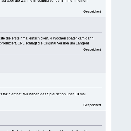
sst aber die war nie in Vollbild sondern immer in einen
Gespeichert
teste die ersteinmal einschicken, 4 Wochen später kam dann
r produziert, GPL schlägt die Original Version um Längen!
Gespeichert
s faziniert hat. Wir haben das Spiel schon über 10 mal
Gespeichert