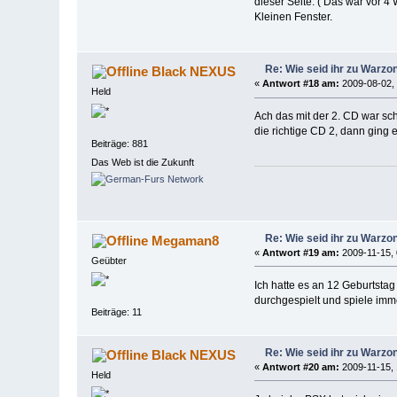
dieser Seite. ( Das war vor 4
Kleinen Fenster.
Re: Wie seid ihr zu War
Black NEXUS
«
Antwort #18 am:
2009-08-02, 
Held
Ach das mit der 2. CD war sc
die richtige CD 2, dann ging 
Beiträge: 881
Das Web ist die Zukunft
Re: Wie seid ihr zu War
Megaman8
«
Antwort #19 am:
2009-11-15, 
Geübter
Ich hatte es an 12 Geburtstag
durchgespielt und spiele imm
Beiträge: 11
Re: Wie seid ihr zu War
Black NEXUS
«
Antwort #20 am:
2009-11-15, 
Held