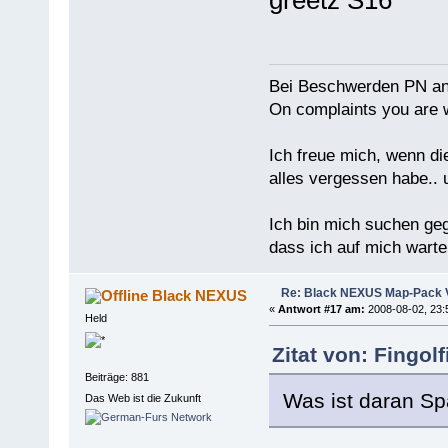
greetz S16
Bei Beschwerden PN an
On complaints you are w
Ich freue mich, wenn di
alles vergessen habe.. 
Ich bin mich suchen ge
dass ich auf mich warten
Re: Black NEXUS Map-Pack V
Black NEXUS
«
Antwort #17 am:
2008-08-02, 23:
Held
Zitat von: Fingol
Beiträge: 881
Was ist daran S
Das Web ist die Zukunft