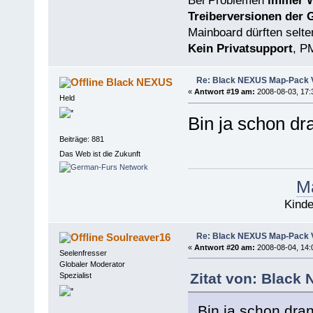
Bei Problemen
immer W
Treiberversionen der 
Mainboard dürften selten
Kein Privatsupport
, P
Re: Black NEXUS Map-Pack V
Black NEXUS
«
Antwort #19 am:
2008-08-03, 17:
Held
Bin ja schon dr
Beiträge: 881
Das Web ist die Zukunft
Ma
Kinde
Re: Black NEXUS Map-Pack V
Soulreaver16
«
Antwort #20 am:
2008-08-04, 14:
Seelenfresser
Globaler Moderator
Zitat von: Black
Spezialist
Bin ja schon dra