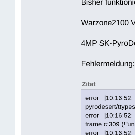
Bisher funktioni
Warzone2100 Ve
4MP SK-PyroDe
Fehlermeldung:
Zitat
error |10:16:52: 
pyrodesert/ttypes
error |10:16:52:
frame.c:309 (!"una
error |10:16:52: