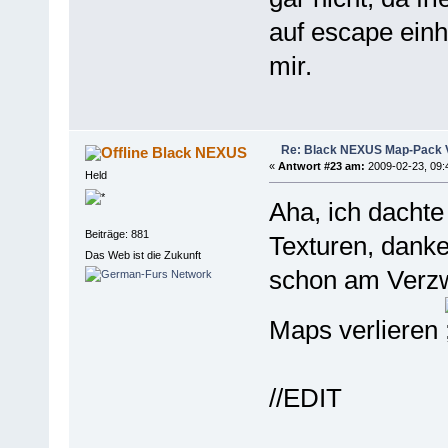
auf escape ein
mir.
Re: Black NEXUS Map-Pack V
Black NEXUS
«
Antwort #23 am:
2009-02-23, 09:
Held
Aha, ich dachte
Beiträge: 881
Texturen, danke
Das Web ist die Zukunft
schon am Verzwe
Maps verlieren
//EDIT