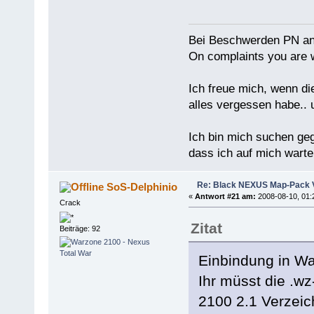
Bei Beschwerden PN an
On complaints you are w
Ich freue mich, wenn di
alles vergessen habe.. 
Ich bin mich suchen ge
dass ich auf mich warten
Re: Black NEXUS Map-Pack V
SoS-Delphinio
«
Antwort #21 am:
2008-08-10, 01:
Crack
Zitat
Beiträge: 92
Einbindung in W
Ihr müsst die .w
2100 2.1 Verzeic