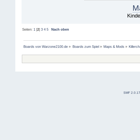
Ma
Kinde
Seiten:
1
[
2
]
3
4
5
Nach oben
Boards von Warzone2100.de
»
Boards zum Spiel
»
Maps & Mods
»
Killer
SMF 2.0.1