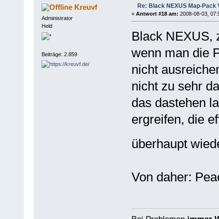
Re: Black NEXUS Map-Pack V
Kreuvf
«
Antwort #18 am:
2008-08-03, 07:
Administrator
Held
Black NEXUS, z
wenn man die Pr
Beiträge: 2.859
nicht ausreichen
nicht zu sehr d
das dastehen l
ergreifen, die e
überhaupt wiede
Von daher: Pea