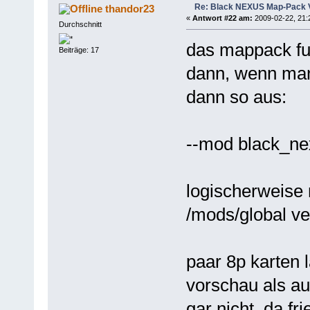
Re: Black NEXUS Map-Pack V
thandor23
«
Antwort #22 am:
2009-02-22, 21:
Durchschnitt
das mappack fun
Beiträge: 17
dann, wenn man 
dann so aus:
--mod black_n
logischerweise 
/mods/global ve
paar 8p karten
vorschau als au
gar nicht, da fri