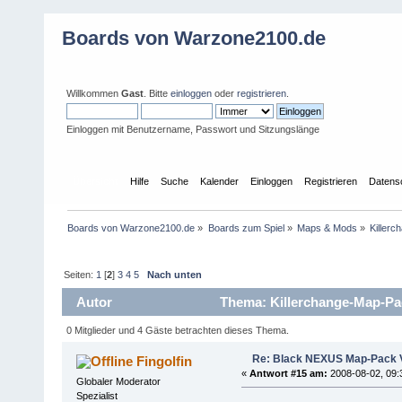
Boards von Warzone2100.de
Willkommen
Gast
. Bitte
einloggen
oder
registrieren
.
Einloggen mit Benutzername, Passwort und Sitzungslänge
Übersicht
Hilfe
Suche
Kalender
Einloggen
Registrieren
Datens
Boards von Warzone2100.de
»
Boards zum Spiel
»
Maps & Mods
»
Killer
Seiten:
1
[
2
]
3
4
5
Nach unten
Autor
Thema: Killerchange-Map-Pa
0 Mitglieder und 4 Gäste betrachten dieses Thema.
Re: Black NEXUS Map-Pack V
Fingolfin
«
Antwort #15 am:
2008-08-02, 09:
Globaler Moderator
Spezialist